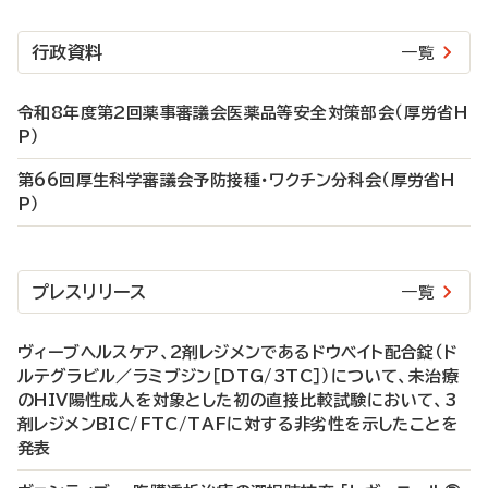
行政資料
一覧
令和8年度第2回薬事審議会医薬品等安全対策部会（厚労省H
P）
第66回厚生科学審議会予防接種・ワクチン分科会（厚労省H
P）
プレスリリース
一覧
ヴィーブヘルスケア、2剤レジメンであるドウベイト配合錠（ド
ルテグラビル／ラミブジン［DTG/3TC］）について、未治療
のHIV陽性成人を対象とした初の直接比較試験において、3
剤レジメンBIC/FTC/TAFに対する非劣性を示したことを
発表