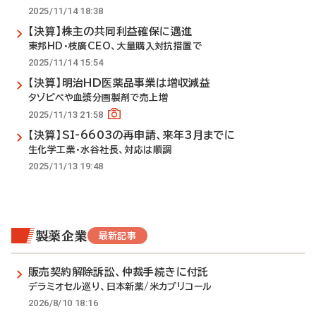
2025/11/14 18:38
【決算】株主の共同利益確保に邁進
東邦HD・枝廣CEO、大量購入対抗措置で
2025/11/14 15:54
【決算】明治HD医薬品事業は増収減益
タゾピペや血漿分画製剤で売上増
2025/11/13 21:58
【決算】SI-6603の再申請、来年3月までに
生化学工業・水谷社長、対応は順調
2025/11/13 19:48
製薬企業
最新記事
販売契約解除訴訟、仲裁手続きに付託
デラミオセル巡り、日本新薬/米カプリコール
2026/8/10 18:16