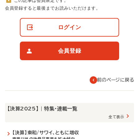
この記事は会員限定です。
非
会員登録すると最後までお読みいただけます。
会
員
の
ログイン
閲
覧
制
限
会員登録
に
つ
い
て
前のページに戻る
【決算2025】 | 特集・連載一覧
全て表示
【決算】東和/サワイ、ともに増収