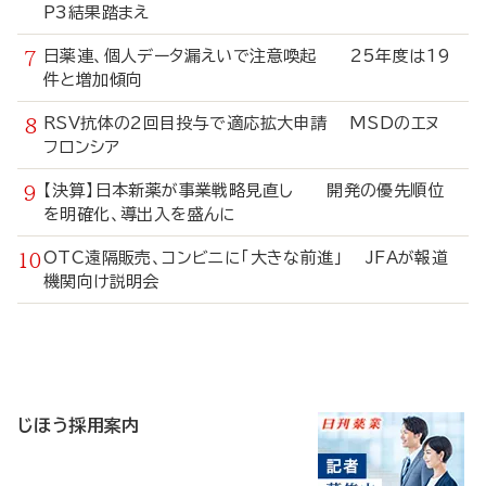
P3結果踏まえ
日薬連、個人データ漏えいで注意喚起 25年度は19
件と増加傾向
RSV抗体の2回目投与で適応拡大申請 MSDのエヌ
フロンシア
【決算】日本新薬が事業戦略見直し 開発の優先順位
を明確化、導出入を盛んに
OTC遠隔販売、コンビニに「大きな前進」 JFAが報道
機関向け説明会
寄
稿
じほう採用案内