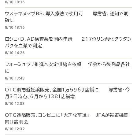
8/10 18:16
ウステキヌマブBS、導入療法で使用可 厚労省、通知で明
確に
8/10 18:16
ロシュ・D、AD検査薬を国内申請 217位リン酸化タウタン
パクを血漿で測定
8/10 14:26
フォーミュラリ推進へ安定供給を依頼 学会から後発品各社
に
8/10 13:43
OTC緊急避妊薬販売、全国1万5969店舗に 厚労省・今
月3日時点、6月から1381店舗増
8/10 12:33
OTC遠隔販売、コンビニに「大きな前進」 JFAが報道機関
向け説明会
8/10 12:32