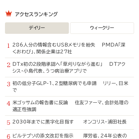
アクセスランキング
デイリー
ウィークリー
286人分の情報含むUSBメモリを紛失 PMDA「深
くおわび」、関係企業は27社
DTx初の2段階承認へ「草刈りながら進む」 DTアク
シス・小島代表、うつ病治療アプリで
初の低分子GLP-1、2型糖尿病でも申請 リリー、日米
で
米ゴッサムの報告書に反論 住友ファーマ、会計処理の
適正性強調
2030年までに黒字化目指す オンコリス・浦田社長
ビルテプソの添文改訂を指示 厚労省、24年公表の