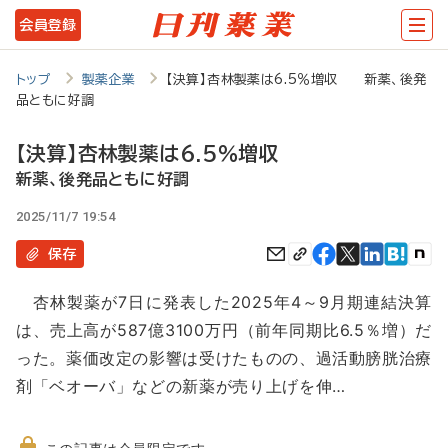
メ
会員登録
イ
ン
トップ
製薬企業
【決算】杏林製薬は6.5％増収 新薬、後発
品ともに好調
コ
ン
【決算】杏林製薬は6.5％増収
テ
新薬、後発品ともに好調
ン
2025/11/7 19:54
ツ
保存
に
杏林製薬が7日に発表した2025年4～9月期連結決算
移
は、売上高が587億3100万円（前年同期比6.5％増）だ
動
った。薬価改定の影響は受けたものの、過活動膀胱治療
剤「ベオーバ」などの新薬が売り上げを伸…