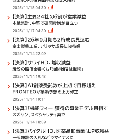
専業以外の後発品事業も拡大傾向
2025/11/18 04:30
【決算】主要24社の6割が営業減益
本紙集計、中堅で研開費増が目立つ
2025/11/17 04:30
【決算】26年9月期も2桁成長見込む
富士製薬工業、アリッサ成長に期待感
2025/11/14 22:09
【決算】サワイHD、増収減益
訴訟の賠償金響くも「知財戦略は継続」
2025/11/14 19:43
【決算】AI創薬受託数が上期で目標超え
FRONTEOが業績予想を上方修正
2025/11/14 19:11
【決算】「機能フィー」獲得の事業モデル目指す
スズケン、スペシャリティ薬で
2025/11/14 18:39
【決算】バイタルHD、医薬品卸事業は増収減益
一部施設の入札などでマイナスに