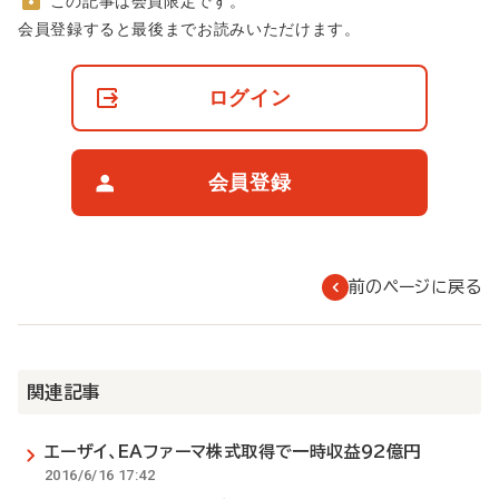
この記事は会員限定です。
非
会員登録すると最後までお読みいただけます。
会
員
の
ログイン
閲
覧
制
限
会員登録
に
つ
い
て
前のページに戻る
関連記事
エーザイ、EAファーマ株式取得で一時収益92億円
2016/6/16 17:42