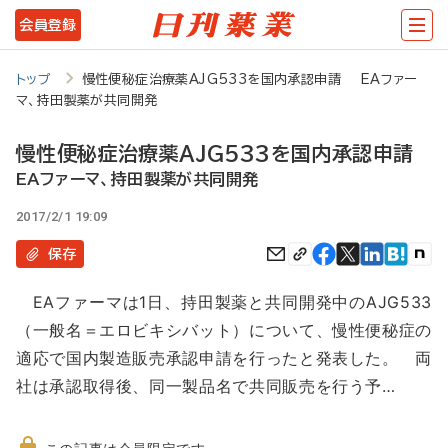
メ
会員登録
イ
ン
トップ
慢性便秘症治療薬AJG533を国内承認申請 EAファー
マ、持田製薬が共同開発
コ
ン
慢性便秘症治療薬AJG533を国内承認申請
テ
EAファーマ、持田製薬が共同開発
ン
2017/2/1 19:09
ツ
保存
に
EAファーマは1日、持田製薬と共同開発中のAJG533
移
（一般名＝エロビキシバット）について、慢性便秘症の
動
適応で国内製造販売承認申請を行ったと発表した。 両
社は承認取得後、同一製品名で共同販売を行う予…