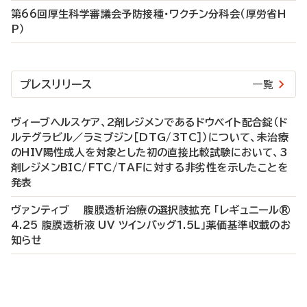
第66回厚生科学審議会予防接種・ワクチン分科会（厚労省H
P）
プレスリリース
一覧
ヴィーブヘルスケア、2剤レジメンであるドウベイト配合錠（ド
ルテグラビル／ラミブジン［DTG/3TC］）について、未治療
のHIV陽性成人を対象とした初の直接比較試験において、3
剤レジメンBIC/FTC/TAFに対する非劣性を示したことを
発表
ヴァンティブ 腹膜透析治療の選択肢拡充 「レギュニール®
4.25 腹膜透析液 UV ツインバッグ1.5L」薬価基準収載のお
知らせ
P