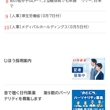
初の低分子GLP-1、2型糖尿病でも申請 リリー、日米
で
〔人事〕厚生労働省（8月7日付）
〔人事〕メディパルホールディングス（8月5日付）
寄
稿
じほう採用案内
音で聴く日刊薬業 第9期のパーソ
ナリティを募集します