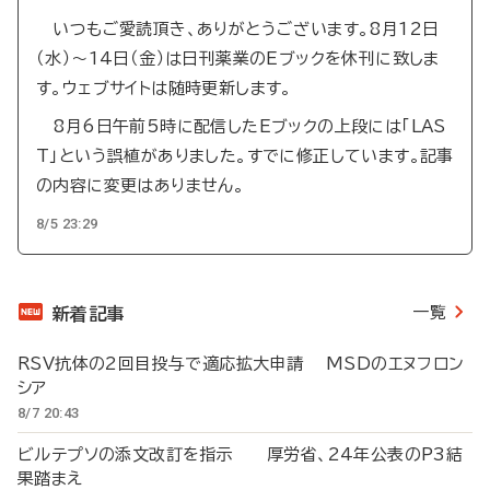
いつもご愛読頂き、ありがとうございます。8月12日
（水）～14日（金）は日刊薬業のEブックを休刊に致しま
す。ウェブサイトは随時更新します。
8月6日午前5時に配信したEブックの上段には「LAS
T」という誤植がありました。すでに修正しています。記事
の内容に変更はありません。
8/5 23:29
一覧
新着記事
RSV抗体の2回目投与で適応拡大申請 MSDのエヌフロン
シア
8/7 20:43
ビルテプソの添文改訂を指示 厚労省、24年公表のP3結
果踏まえ