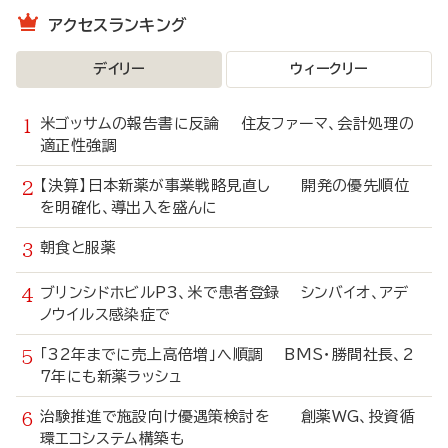
アクセスランキング
デイリー
ウィークリー
米ゴッサムの報告書に反論 住友ファーマ、会計処理の
適正性強調
【決算】日本新薬が事業戦略見直し 開発の優先順位
を明確化、導出入を盛んに
朝食と服薬
ブリンシドホビルP3、米で患者登録 シンバイオ、アデ
ノウイルス感染症で
「32年までに売上高倍増」へ順調 BMS・勝間社長、2
7年にも新薬ラッシュ
治験推進で施設向け優遇策検討を 創薬WG、投資循
環エコシステム構築も