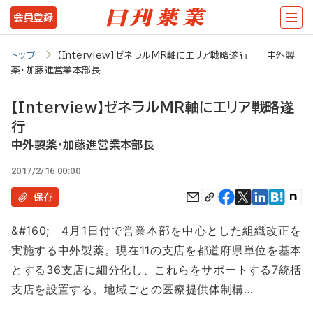
メ
会員登録
イ
ン
トップ
【Interview】ゼネラルMR軸にエリア戦略遂行 中外製
薬・加藤進営業本部長
コ
ン
【Interview】ゼネラルMR軸にエリア戦略遂
テ
行
ン
中外製薬・加藤進営業本部長
ツ
2017/2/16 00:00
に
保存
移
&#160; 4月1日付で営業本部を中心とした組織改正を
動
実施する中外製薬。現在11の支店を都道府県単位を基本
とする36支店に細分化し、これらをサポートする7統括
支店を設置する。地域ごとの医療提供体制構…