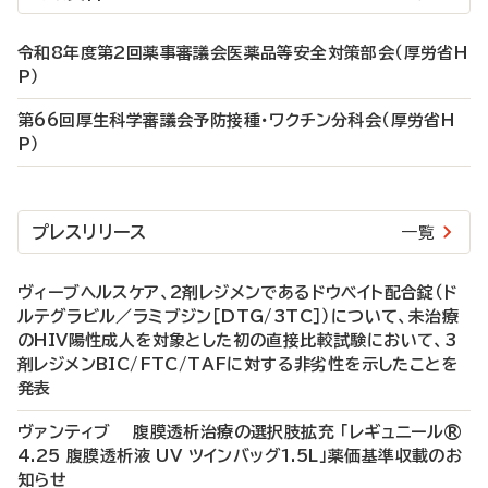
令和8年度第2回薬事審議会医薬品等安全対策部会（厚労省H
P）
第66回厚生科学審議会予防接種・ワクチン分科会（厚労省H
P）
プレスリリース
一覧
ヴィーブヘルスケア、2剤レジメンであるドウベイト配合錠（ド
ルテグラビル／ラミブジン［DTG/3TC］）について、未治療
のHIV陽性成人を対象とした初の直接比較試験において、3
剤レジメンBIC/FTC/TAFに対する非劣性を示したことを
発表
ヴァンティブ 腹膜透析治療の選択肢拡充 「レギュニール®
4.25 腹膜透析液 UV ツインバッグ1.5L」薬価基準収載のお
知らせ