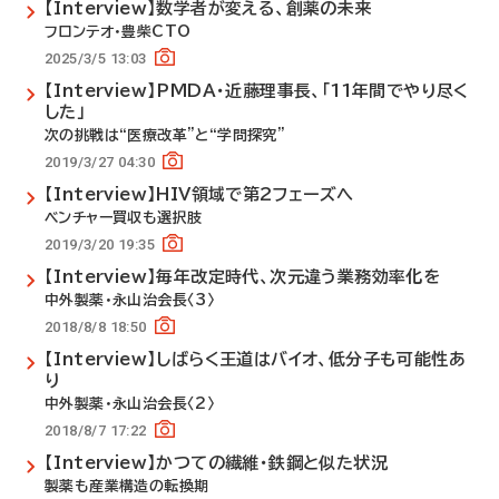
【Interview】数学者が変える、創薬の未来
フロンテオ・豊柴CTO
2025/3/5 13:03
【Interview】PMDA・近藤理事長、「11年間でやり尽く
した」
次の挑戦は“医療改革”と“学問探究”
2019/3/27 04:30
【Interview】HIV領域で第2フェーズへ
ベンチャー買収も選択肢
2019/3/20 19:35
【Interview】毎年改定時代、次元違う業務効率化を
中外製薬・永山治会長〈3〉
2018/8/8 18:50
【Interview】しばらく王道はバイオ、低分子も可能性あ
り
中外製薬・永山治会長〈2〉
2018/8/7 17:22
【Interview】かつての繊維・鉄鋼と似た状況
製薬も産業構造の転換期