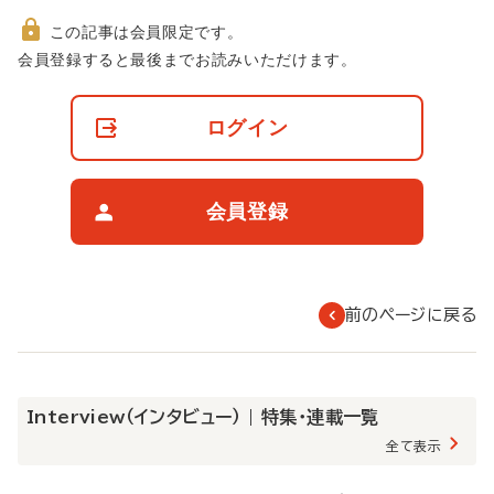
この記事は会員限定です。
非
会員登録すると最後までお読みいただけます。
会
員
の
ログイン
閲
覧
制
限
会員登録
に
つ
い
て
前のページに戻る
Interview（インタビュー） | 特集・連載一覧
全て表示