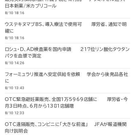
日本新薬/米カプリコール
8/10 18:16
ウステキヌマブBS、導入療法で使用可 厚労省、通知で明
確に
8/10 18:16
ロシュ・D、AD検査薬を国内申請 217位リン酸化タウタン
パクを血漿で測定
8/10 14:26
フォーミュラリ推進へ安定供給を依頼 学会から後発品各社
に
8/10 13:43
OTC緊急避妊薬販売、全国1万5969店舗に 厚労省・今
月3日時点、6月から1381店舗増
8/10 12:33
OTC遠隔販売、コンビニに「大きな前進」 JFAが報道機関
向け説明会