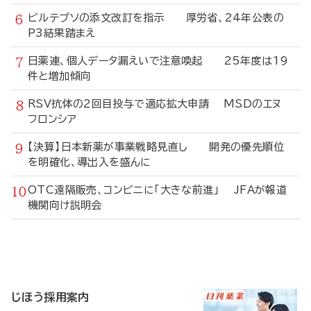
ビルテプソの添文改訂を指示 厚労省、24年公表の
P3結果踏まえ
日薬連、個人データ漏えいで注意喚起 25年度は19
件と増加傾向
RSV抗体の2回目投与で適応拡大申請 MSDのエヌ
フロンシア
【決算】日本新薬が事業戦略見直し 開発の優先順位
を明確化、導出入を盛んに
OTC遠隔販売、コンビニに「大きな前進」 JFAが報道
機関向け説明会
寄
稿
じほう採用案内