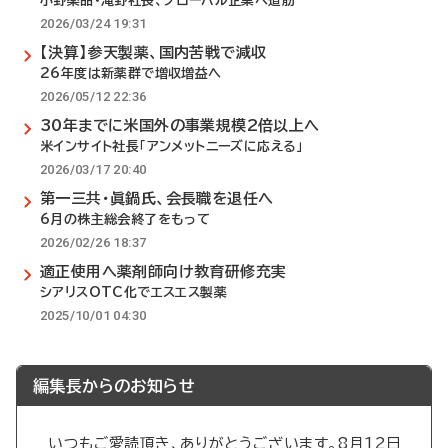
小野薬品・滝野社長、グローバル企業へ道筋
2026/03/24 19:31
【決算】参天製薬、国内苦戦で減収
26年度は新薬群で増収増益へ
2026/05/12 22:36
30年までに米国外の事業規模2倍以上へ
米インサイト社長「アンメットニーズに応える」
2026/03/17 20:40
第一三共・眞鍋氏、会長職を退任へ
6月の株主総会終了をもって
2026/02/26 18:37
適正使用へ薬剤師向け教育研修充実
シアリスOTC化でエスエス製薬
2025/10/01 04:30
編集長からのお知らせ
いつもご愛読頂き、ありがとうございます。8月12日