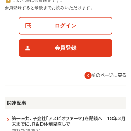
この記事は会員限定です。
非
会員登録すると最後までお読みいただけます。
会
員
の
ログイン
閲
覧
制
限
会員登録
に
つ
い
て
前のページに戻る
関連記事
第一三共、子会社「アスビオファーマ」を閉鎖へ 18年3月
末までに、R＆D体制見直しで
2017/2/10 18:21