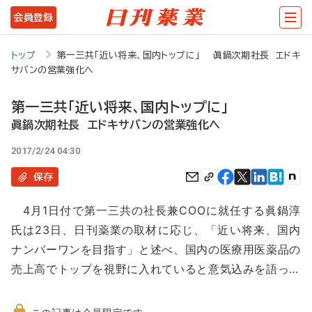
メ
会員登録
イ
ン
トップ
第一三共「近い将来、国内トップに」 眞鍋次期社長 エドキ
サバンの営業強化へ
コ
ン
第一三共「近い将来、国内トップに」
テ
眞鍋次期社長 エドキサバンの営業強化へ
ン
2017/2/24 04:30
ツ
保存
に
4月1日付で第一三共の社長兼COOに就任する眞鍋淳
移
氏は23日、日刊薬業の取材に応じ、「近い将来、国内
動
ナンバーワンを目指す」と述べ、国内の医療用医薬品の
売上高でトップを視野に入れていると意気込みを語っ…