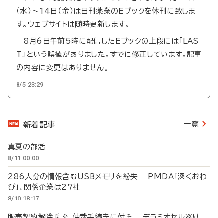
（水）～14日（金）は日刊薬業のEブックを休刊に致しま
す。ウェブサイトは随時更新します。
8月6日午前5時に配信したEブックの上段には「LAS
T」という誤植がありました。すでに修正しています。記事
の内容に変更はありません。
8/5 23:29
一覧
新着記事
真夏の部活
8/11 00:00
286人分の情報含むUSBメモリを紛失 PMDA「深くおわ
び」、関係企業は27社
8/10 18:17
販売契約解除訴訟、仲裁手続きに付託 デラミオセル巡り、