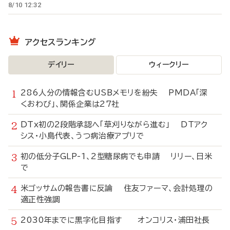
8/10 12:32
アクセスランキング
デイリー
ウィークリー
286人分の情報含むUSBメモリを紛失 PMDA「深
くおわび」、関係企業は27社
DTx初の2段階承認へ「草刈りながら進む」 DTアク
シス・小島代表、うつ病治療アプリで
初の低分子GLP-1、2型糖尿病でも申請 リリー、日米
で
米ゴッサムの報告書に反論 住友ファーマ、会計処理の
適正性強調
2030年までに黒字化目指す オンコリス・浦田社長