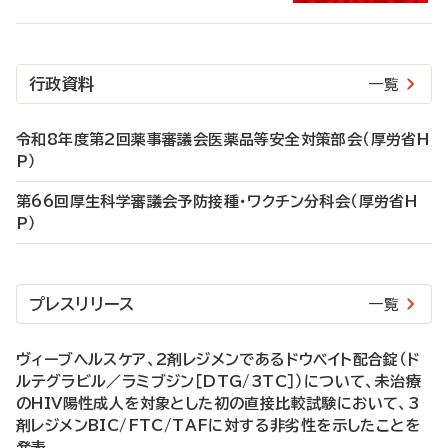
行政資料
一覧
令和8年度第2回薬事審議会医薬品等安全対策部会（厚労省H
P）
第66回厚生科学審議会予防接種・ワクチン分科会（厚労省H
P）
プレスリリース
一覧
ヴィーブヘルスケア、2剤レジメンであるドウベイト配合錠（ド
ルテグラビル／ラミブジン［DTG/3TC］）について、未治療
のHIV陽性成人を対象とした初の直接比較試験において、3
剤レジメンBIC/FTC/TAFに対する非劣性を示したことを
発表