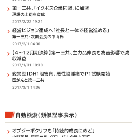
第一三共、「イクボス企業同盟」に加盟
理想の上司を育成
2017/2/22 19:21
経営ビジョン達成へ「社長と一体で経営進める」
第一三共・次期会長の中山氏
2017/2/1 04:30
【4～12月期決算】第一三共、主力品伸長も為替影響で減
収減益
2017/1/31 18:38
変異型IDH1阻害剤、悪性脳腫瘍でP1試験開始
国がんと第一三共
2017/3/1 14:36
自動検索（類似記事表示）
オプジーボクリフも「持続的成長にめど」