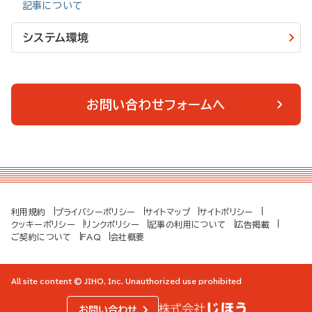
■2週間無料トライアル会員
記事について
ご登録完了時から2週間「マイページ機能」を含めた全てのコン
テンツをご利用いただきます。別途「マイページ」への登録は不要
システム環境
です。
■登録会員（無料）、メール会員（無料）
「マイページ機能」のご利用はいただけません。
お問い合わせフォームへ
マイページの詳細は
こちら
利用規約
プライバシーポリシー
サイトマップ
サイトポリシー
クッキーポリシー
リンクポリシー
記事の利用について
広告掲載
ご契約について
FAQ
会社概要
All site content © JIHO, Inc. Unauthorized use prohibited
お問い合わせ