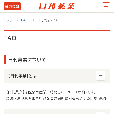
メ
会員登録
イ
ン
トップ
FAQ
日刊薬業について
コ
ン
FAQ
テ
ン
日刊薬業について
ツ
に
【日刊薬業】とは
移
動
【日刊薬業】は医薬品産業に特化したニュースサイトです。
製薬関連企業や薬事行政などの最新動向を報道するほか、業界
のキーパーソンへのインタビュー、注目テーマの解説など、独自
の視点から深掘りした情報も発信しています。