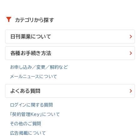
能がご利用いただけます。
■メール会員（無料）
朝刊メールが無料で受け取れます。
・メールニュース
カテゴリから探す
「朝刊メール」「特報メール」「登録キーワードメール」の３種類の
・会員種別の詳細／会員種別毎の機能比較の詳細は
こちら
メールの中から選択できます。
日刊薬業について
・Ｍｙキーワード登録
各種お手続き方法
登録したキーワードが含まれる記事を自動で収集します（最大５
つまで）。
お申し込み／変更／解約など
・Ｍｙスクラップ
メールニュースについて
気になったニュースの「Ｍｙスクラップ※アイコン」マークをクリッ
よくある質問
クするだけで保存ができます（最大1000本まで）。
・ニュースの見出しをメールで送信
ログインに関する質問
部署やグループ内で共有したいニュースの見出しをメールで送
「契約管理Key」について
信することができます。（記事本文をご覧になるにはログインが
その他のご質問
必要となります。また、契約端末数内でのご利用となります。）
広告掲載について