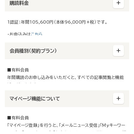
購読料金
・詳細は
こちら
1認証：年間105,600円（本体96,000円+税）です。
・お申込みは
こちら
※5認証以上ご契約の場合は割引になります。また、法人契約
会員種別（契約プラン）
（30認証以上）はご検討の場合は、お問い合わせフォームよりご
連絡ください。
■有料会員
・
お問い合わせフォーム
年間購読のお申し込みをいただくと、すべての記事閲覧と機能
活用ができます。
■2週間無料トライアル会員
マイページ機能について
ご登録日から2週間無料ですべての記事閲覧と機能活用ができ
ます。
■有料会員
■登録会員（無料）
「マイページ登録」を行うと、「メールニュース受信」「Ｍｙキーワー
有料記事が月5本まで閲覧できます。
ド登録」「Ｍｙスクラップ」「記事タイトルのメール送信」の４つの機