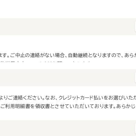
あるメニュー「☰」をクリックし「会員情報メニュー」からお手続き
す。ご中止の連絡がない場合、自動継続となりますので、あら
物満了中止フォームよりお願いいたします。
出があっても、原則、返金いたしません。あらかじめご了承くだ
よりご連絡ください。なお、クレジットカード払いをお選びいた
るご利用明細書を領収書とさせていただいております。あらか
。