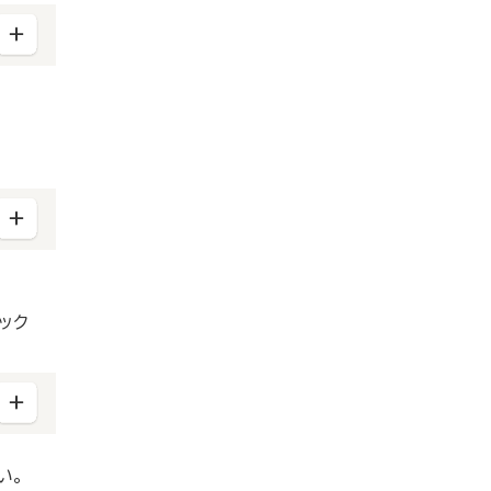
「会
ック
い。