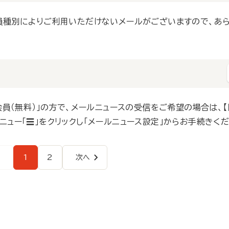
あるメニュー「☰」をクリックし「会員情報メニュー」からお手続き
会員種別によりご利用いただけないメールがございますので、あ
を記載しています。
れた記事一覧を配信
会員（無料）」の方で、メールニュースの受信をご希望の場合は、
ニュー「☰」をクリックし「メールニュース設定」からお手続きく
をお知らせします
へ
1
2
次へ
は、ログイン前のトップ画面右上にあるメニュー「☰」をクリック
間無料トライアル会員」のみ利用可能
ペ
ペ
次
ー
ー
ペ
でメールニュースのみ配信をいたします。
ペ
らせいたします
ジ
ジ
ー
ジ
ー
要です。
ジ
送
り