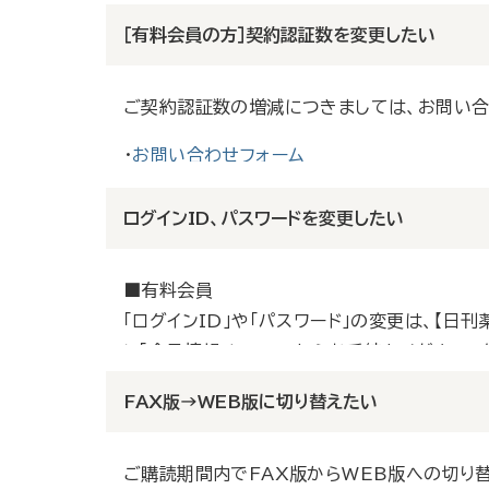
会員情報の確認や変更を行う場合は、【日刊薬業
※
「契約管理Key」をお忘れの方
［有料会員の方］契約認証数を変更したい
員情報メニュー」からお手続きください。
■メール会員（無料）
ご契約認証数の増減につきましては、お問い合
ご登録のメールアドレスは、朝刊メールの配信
・
お問い合わせフォーム
ログインID、パスワードを変更したい
■有料会員
「ログインID」や「パスワード」の変更は、【日
し「会員情報メニュー」からお手続きください。
※
「契約管理Key」をお忘れの方
FAX版→WEB版に切り替えたい
■２週間無料トライアル会員
ご購読期間内でFAX版からWEB版への切り
ログインID、パスワードの変更はできません。