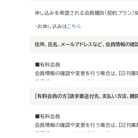
申し込みを希望される会員種別（契約プラン）
・お申し込みは
こちら
住所、氏名、メールアドレスなど、会員情報の確
■有料会員
会員情報の確認や変更を行う場合は、【日刊薬業
員情報メニュー」からお手続きください。なお、
※
「契約管理Key」をお忘れの方
［有料会員の方］請求書送付先、支払い方法、購
■2週間無料トライアル会員
■有料会員
ご利用期間が2週間という特性上、会員情報の
会員情報の確認や変更を行う場合は、【日刊薬
■登録会員（無料）
員情報メニュー」からお手続きください。なお、