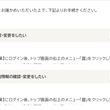
をお確かめいただいた上で、下記よりお手続きください。
認・変更をしたい
】にログイン後、トップ画面の右上のメニュー「☰」をクリックし
お手続きには「契約管理Key」が必要になります。
読情報の確認・変更をしたい
変更はできません。あらかじめご了承くださいませ。
業】にログイン後、トップ画面の右上の
メニュー「☰」
をクリックし
お手続きには「契約管理Key」が必要になります。