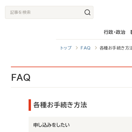
メ
記
イ
事
ン
を
行政・政治
コ
検
ン
索
トップ
FAQ
各種お手続き方
テ
ン
ツ
FAQ
に
移
動
各種お手続き方法
申し込みをしたい