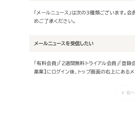
【日刊薬業】にログイン後、トップ画面の右上に
「メールニュース」は次の3種類ございます。
さい。
めご了承ください。
■メール会員
■朝刊メール （無料）
メール本文の下部に、配信停止に関するURL
前日AM5:00～本日AM5:00までに更新さ
メールニュースを受信したい
配信時間：月～土／1日1回（AM7:00）
「有料会員」「２週間無料トライアル会員」「登録
■特報メール （無料）
薬業】にログイン後、トップ画面の右上にあるメ
重大ニュースや編集部がピックアップした記事
い。
配信時間：随時配信
前
また、メール受信のみご希望の方（メール会員）
■登録キーワードメール ※「有料会員」「2週
前
ペ
ールニュース設定」からお手続きいただくこと
ご登録されたMyキーワードを含む記事をお知
ー
ジ
※記事全文をお読みいただくにはログインが必
配信時間：随時配信