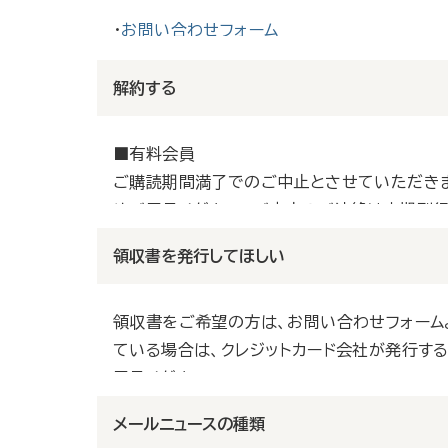
・
お問い合わせフォーム
■登録会員（無料）
【日刊薬業】にログイン後、トップ画面の右上に
解約する
さい。
■有料会員
ご購読期間満了でのご中止とさせていただきま
めご了承ください。ご中止のご連絡は定期刊行
・
定期刊行物満了中止フォーム
領収書を発行してほしい
※有料会員は年間購読となり、途中解約の申し
領収書をご希望の方は、お問い合わせフォーム
い。
ている場合は、クレジットカード会社が発行す
■２週間無料トライアル会員
了承ください。
お申し込みから２週間で自動的に解約されます
・
お問い合わせフォーム
メールニュースの種類
■登録会員（無料）