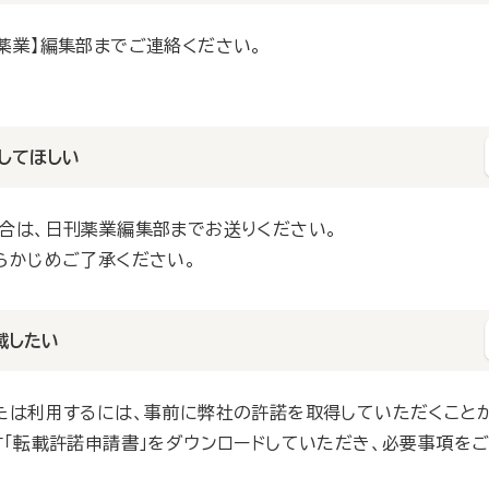
薬業】編集部までご連絡ください。
～17:30／月～金）
してほしい
合は、日刊薬業編集部までお送りください。
らかじめご了承ください。
～17:30／月～金）
載したい
たは利用するには、事前に弊社の許諾を取得していただくこと
す「転載許諾申請書」をダウンロードしていただき、必要事項を