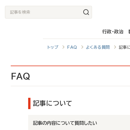
メ
記
イ
事
ン
を
行政・政治
コ
検
ン
索
トップ
FAQ
よくある質問
記事
テ
ン
ツ
FAQ
に
移
動
記事について
記事の内容について質問したい