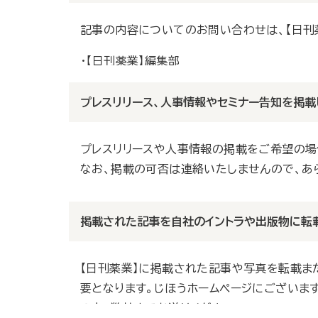
記事の内容についてのお問い合わせは、【日刊
・【日刊薬業】編集部
TEL：０３－３２３３－６３５１（受付時間 9:30
mail：
nkpress@jiho.co.jp
プレスリリース、人事情報やセミナー告知を掲載
プレスリリースや人事情報の掲載をご希望の場
なお、掲載の可否は連絡いたしませんので、あ
・【日刊薬業】編集部
FAX：０３－３２３３－６３５９（受付時間 9:30
掲載された記事を自社のイントラや出版物に転
mail：
nkpress@jiho.co.jp
【日刊薬業】に掲載された記事や写真を転載ま
要となります。じほうホームページにございま
の上、弊社までお送りください。