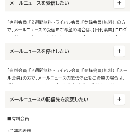
■朝刊メール （無料）
メールニュースを受信したい
前日AM5:00～本日AM5:00までに更新された記事一覧を配
信
「有料会員」「２週間無料トライアル会員」「登録会員（無料）」の方
配信時間：月～土／1日1回（AM7:00）
で、メールニュースの受信をご希望の場合は、【日刊薬業】にログ
■特報メール （無料）
イン後、トップ画面の右上にあるメニュー「☰」をクリックし「メー
重大ニュースや編集部がピックアップした記事をお知らせします
ルニュース設定」からお手続きください。
メールニュースを停止したい
配信時間：随時配信
また、メール受信のみご希望の方（メール会員）は、ログイン前の
■登録キーワードメール ※「有料会員」「2週間無料トライアル会
トップ画面右上にあるメニュー「☰」をクリックし「メールニュース
「有料会員」「２週間無料トライアル会員」「登録会員（無料）」「メー
員」のみ利用可能
設定」からお手続きいただくことでメールニュースのみ配信をい
ル会員」の方で、メールニュースの配信停止をご希望の場合は、
ご登録されたMyキーワードを含む記事をお知らせいたします
たします。
受信したメールフッターの「配信停止」からお手続きください。
配信時間：随時配信
※記事全文をお読みいただくにはログインが必要です。
メールニュースの配信先を変更したい
■有料会員
・ご契約者様