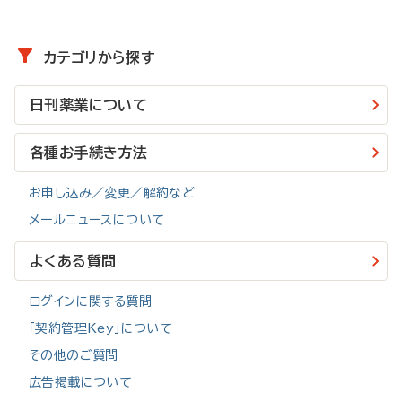
【日刊薬業】にログイン後、トップ画面の右上にあるメニュー「☰」
をクリックし「会員情報メニュー」→「会員情報の確認・変更」から
お手続きください。
カテゴリから探す
・マイページ会員の方
日刊薬業について
【日刊薬業】マイページへログイン後、トップ画面の右上にあるメ
ニュー「☰」をクリックし「マイページメニュー」→「メールニュース
各種お手続き方法
受信設定／変更／停止」からお手続きください。
なお、「メールアドレス1」を変更するとマイページへのログインI
お申し込み／変更／解約など
D（メールアドレス）も変更されますので、あらかじめご了承くだ
メールニュースについて
さい。
よくある質問
・メールのみ受信されている方
受信メールのフッターより配信停止をした後、【日刊薬業】へログ
ログインに関する質問
イン後、トップ画面の右上にあるメニュー「☰」をクリックし「メー
「契約管理Key」について
ルニュース設定」から新しいメールアドレスで再登録してくださ
い。
その他のご質問
広告掲載について
■２週間無料トライアル会員、登録会員（無料）