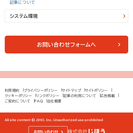
記事について
【日刊薬業】にログイン後、トップ画面の右上にあるメニュー「☰」
をクリックし「メールニュース設定」からお手続きください。
システム環境
■メールのみ受信されている方（メール会員）
受信メールのフッターより配信停止をした後、【日刊薬業】ログイ
ン前のトップ画面右上にあるメニュー「☰」をクリックし、「メール
お問い合わせフォームへ
ニュース設定」から新しいメールアドレスで再登録してください。
利用規約
プライバシーポリシー
サイトマップ
サイトポリシー
クッキーポリシー
リンクポリシー
記事の利用について
広告掲載
ご契約について
FAQ
会社概要
All site content © JIHO, Inc. Unauthorized use prohibited
お問い合わせ