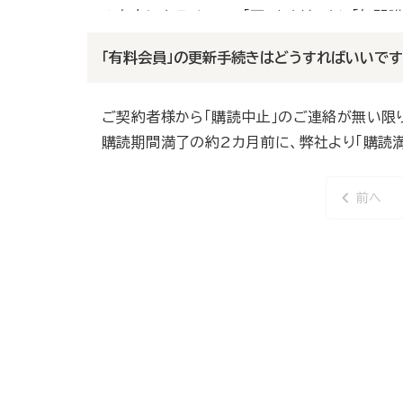
の右上にあるメニュー「☰」をクリックし「年間
トライアル期間が終了している場合は、下記よ
「有料会員」の更新手続きはどうすればいいで
・お申込みは
こちら
ご契約者様から「購読中止」のご連絡が無い限
購読期間満了の約2カ月前に、弊社より「購読
前へ
前
ペ
ー
ジ