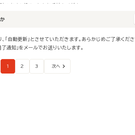
購読のお申し込み」からお手続きください。
りお申し込みください。
すか
り、「自動更新」とさせていただきます。あらかじめご了承くださ
満了通知」をメールでお送りいたします。
1
2
3
次へ
ペ
ペ
ペ
次
ー
ー
ー
ペ
ペ
ジ
ジ
ジ
ー
ジ
ー
ジ
送
り