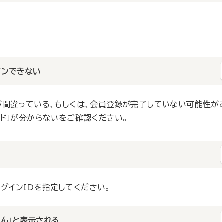
、お問い合わせフォームよりご連絡ください。なお、お問い合わせ
ます。あらかじめご了承ください。
インできない
」が間違っている、もしくは、会員登録が完了していない可能性が
イアル会員」「登録会員（無料）」の方
ード」が分からないをご確認ください。
ムよりご連絡ください。
ルアドレス」と「電話番号」を入力いただくことでご確認いただけま
グインIDを指定してください。
再設定が必要です。下記よりお手続きください。
ん」と表示される