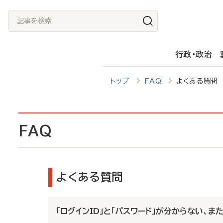
メ
記
イ
事
ン
を
行政・政治
コ
検
ン
索
トップ
FAQ
よくある質問
テ
ン
ツ
FAQ
に
移
動
よくある質問
「ログインID」と「パスワード」が分からない、また