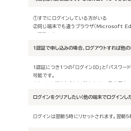
「パスワード」の再設定
問題が解決しない場合は、お問い合わせフォー
①すでにログインしている方がいる
②同じ端末でも違うブラウザ（Microsoft Edge
お問い合わせフォーム
で閲覧した
――などの理由が考えられます。
1認証で申し込みの場合、ログアウトすれば他の
原則として、１認証につき１IDが必要となり、
す。翌朝５時にリセットされますので、翌朝5時
1認証につき1つの「ログインID」と「パスワ
可能です。
また、その端末（ブラウザ）からは、1日中何度
＊翌朝5時にリセットされますので翌朝5時以
ログインをクリアしたい（他の端末でログインし
ログインは翌朝５時にリセットされます。翌朝