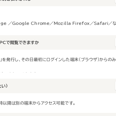
ムよりご連絡ください。
 ／Google Chrome／Mozilla Firefox／Safari／
PCで閲覧できますか
その日最初にログインした端末（ブラウザー）からのみ閲覧いた
以降は別の端末（ブラウザー）からアクセス可能です。
ード」を発行し、その日最初にログインした端末（ブラウザ）からの
でもアクセスできます。
降は別のパソコンからアクセス可能です。
たい）
5時以降は別の端末からアクセス可能です。