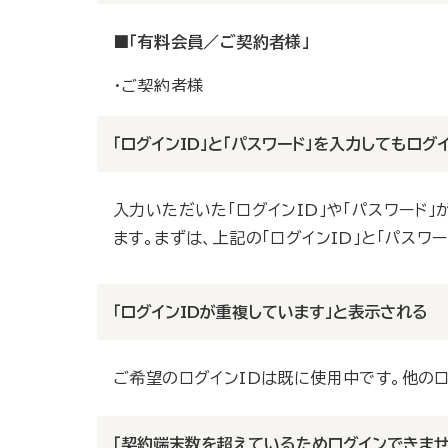
■「有料会員／ご契約者様」
・ご契約者様
「ログインID」と「パスワード」が不明な方は
は、ご契約者様のご本人確認をさせていただき
「ログインID」と「パスワード」を入力してもログ
・
お問い合わせフォーム
入力いただいた「ログインID」や「パスワード
■「有料会員／マイページ会員」「2週間無料トラ
ます。まずは、上記の「ログインID」と「パスワ
・「ログインID」をお忘れの方
問題が解決しない場合は、お問い合わせフォー
「ログインID」の確認より、ご登録時の「メー
「ログインIDが重複しています」と表示される
・
お問い合わせフォーム
「ログインID」の確認
ご希望のログインIDは既に使用中です。他のロ
・「パスワード」をお忘れの方
「パスワード」をお忘れの方は、「パスワードの
「契約端末数を超えているためログインできませ