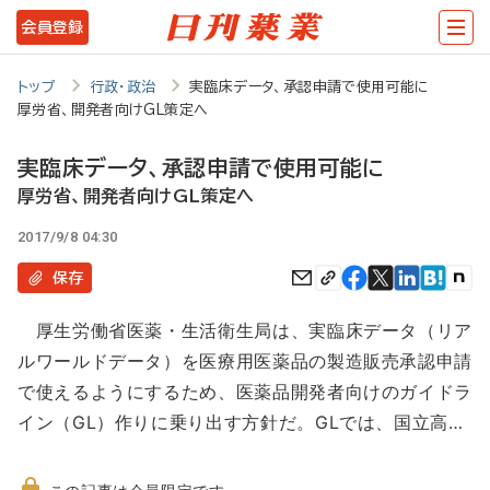
メ
会員登録
イ
ン
トップ
行政・政治
実臨床データ、承認申請で使用可能に
厚労省、開発者向けGL策定へ
コ
ン
実臨床データ、承認申請で使用可能に
テ
厚労省、開発者向けGL策定へ
ン
2017/9/8 04:30
ツ
保存
に
厚生労働省医薬・生活衛生局は、実臨床データ（リア
移
ルワールドデータ）を医療用医薬品の製造販売承認申請
動
で使えるようにするため、医薬品開発者向けのガイドラ
イン（GL）作りに乗り出す方針だ。GLでは、国立高…