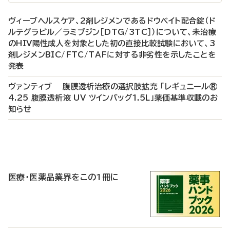
ヴィーブヘルスケア、2剤レジメンであるドウベイト配合錠（ド
ルテグラビル／ラミブジン［DTG/3TC］）について、未治療
のHIV陽性成人を対象とした初の直接比較試験において、3
剤レジメンBIC/FTC/TAFに対する非劣性を示したことを
発表
ヴァンティブ 腹膜透析治療の選択肢拡充 「レギュニール®
4.25 腹膜透析液 UV ツインバッグ1.5L」薬価基準収載のお
知らせ
P
R
医療・医薬品業界をこの1冊に