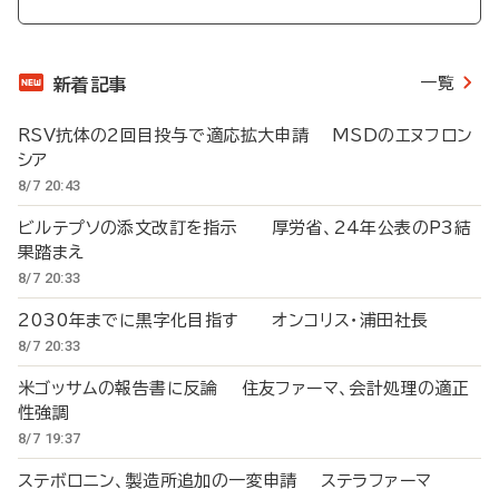
一覧
新着記事
RSV抗体の2回目投与で適応拡大申請 MSDのエヌフロン
シア
8/7 20:43
ビルテプソの添文改訂を指示 厚労省、24年公表のP3結
果踏まえ
8/7 20:33
2030年までに黒字化目指す オンコリス・浦田社長
8/7 20:33
米ゴッサムの報告書に反論 住友ファーマ、会計処理の適正
性強調
8/7 19:37
ステボロニン、製造所追加の一変申請 ステラファーマ