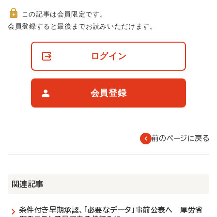
この記事は会員限定です。
非
会員登録すると最後までお読みいただけます。
会
員
の
ログイン
閲
覧
制
限
会員登録
に
つ
い
て
前のページに戻る
関連記事
条件付き早期承認、「必要なデータ」事前公表へ 厚労省