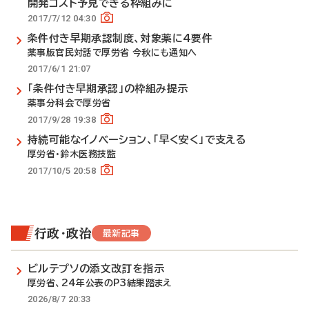
開発コスト予見できる枠組みに
2017/7/12 04:30
条件付き早期承認制度、対象薬に4要件
薬事版官民対話で厚労省 今秋にも通知へ
2017/6/1 21:07
「条件付き早期承認」の枠組み提示
薬事分科会で厚労省
2017/9/28 19:38
持続可能なイノベーション、「早く安く」で支える
厚労省・鈴木医務技監
2017/10/5 20:58
行政・政治
最新記事
ビルテプソの添文改訂を指示
厚労省、24年公表のP3結果踏まえ
2026/8/7 20:33