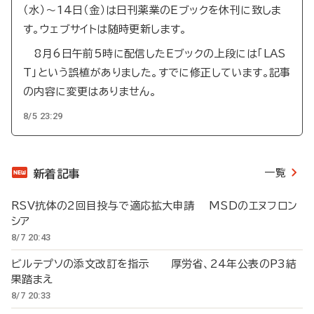
（水）～14日（金）は日刊薬業のEブックを休刊に致しま
す。ウェブサイトは随時更新します。
8月6日午前5時に配信したEブックの上段には「LAS
T」という誤植がありました。すでに修正しています。記事
の内容に変更はありません。
8/5 23:29
一覧
新着記事
RSV抗体の2回目投与で適応拡大申請 MSDのエヌフロン
シア
8/7 20:43
ビルテプソの添文改訂を指示 厚労省、24年公表のP3結
果踏まえ
8/7 20:33