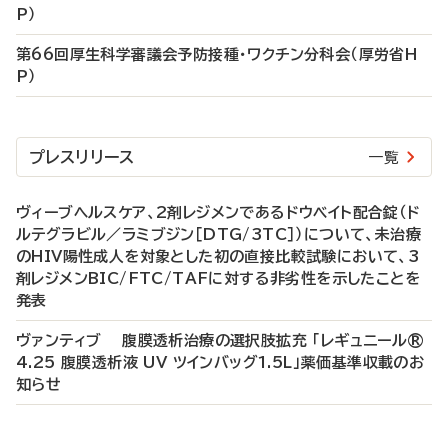
P）
第66回厚生科学審議会予防接種・ワクチン分科会（厚労省H
P）
プレスリリース
一覧
ヴィーブヘルスケア、2剤レジメンであるドウベイト配合錠（ド
ルテグラビル／ラミブジン［DTG/3TC］）について、未治療
のHIV陽性成人を対象とした初の直接比較試験において、3
剤レジメンBIC/FTC/TAFに対する非劣性を示したことを
発表
ヴァンティブ 腹膜透析治療の選択肢拡充 「レギュニール®
4.25 腹膜透析液 UV ツインバッグ1.5L」薬価基準収載のお
知らせ