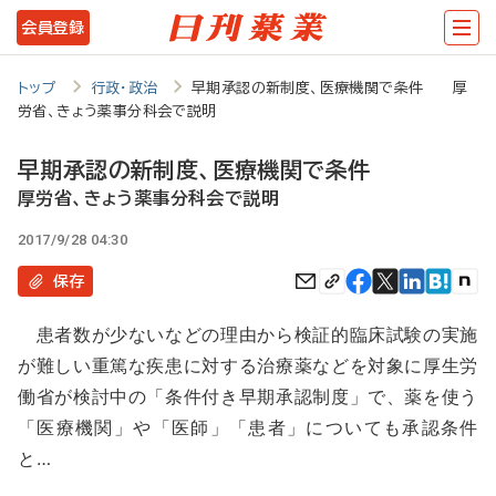
メ
会員登録
イ
ン
トップ
行政・政治
早期承認の新制度、医療機関で条件 厚
労省、きょう薬事分科会で説明
コ
ン
早期承認の新制度、医療機関で条件
テ
厚労省、きょう薬事分科会で説明
ン
2017/9/28 04:30
ツ
保存
に
患者数が少ないなどの理由から検証的臨床試験の実施
移
が難しい重篤な疾患に対する治療薬などを対象に厚生労
動
働省が検討中の「条件付き早期承認制度」で、薬を使う
「医療機関」や「医師」「患者」についても承認条件
と…