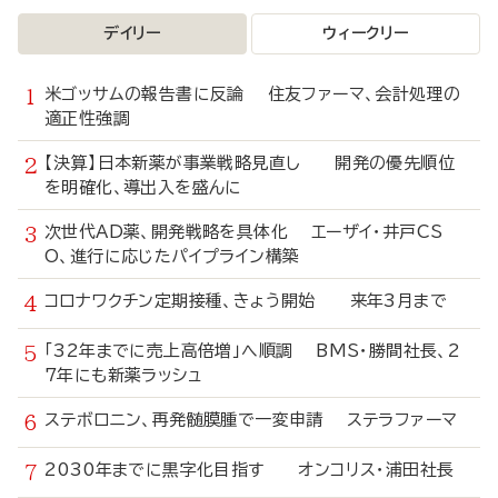
デイリー
ウィークリー
米ゴッサムの報告書に反論 住友ファーマ、会計処理の
適正性強調
【決算】日本新薬が事業戦略見直し 開発の優先順位
を明確化、導出入を盛んに
次世代AD薬、開発戦略を具体化 エーザイ・井戸CS
O、進行に応じたパイプライン構築
コロナワクチン定期接種、きょう開始 来年3月まで
「32年までに売上高倍増」へ順調 BMS・勝間社長、2
7年にも新薬ラッシュ
ステボロニン、再発髄膜腫で一変申請 ステラファーマ
2030年までに黒字化目指す オンコリス・浦田社長