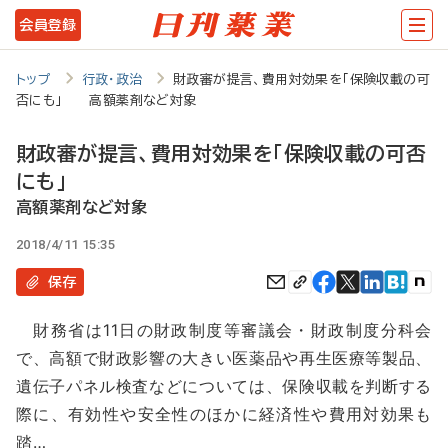
メ
会員登録
イ
ン
トップ
行政・政治
財政審が提言、費用対効果を「保険収載の可
否にも」 高額薬剤など対象
コ
ン
財政審が提言、費用対効果を「保険収載の可否
テ
にも」
ン
高額薬剤など対象
ツ
2018/4/11 15:35
に
保存
移
財務省は11日の財政制度等審議会・財政制度分科会
動
で、高額で財政影響の大きい医薬品や再生医療等製品、
遺伝子パネル検査などについては、保険収載を判断する
際に、有効性や安全性のほかに経済性や費用対効果も
踏…