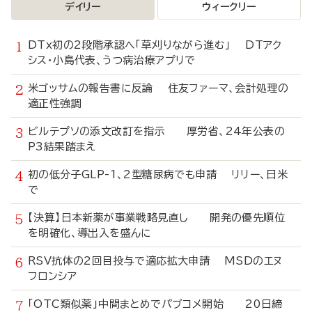
デイリー
ウィークリー
DTx初の2段階承認へ「草刈りながら進む」 DTアク
シス・小島代表、うつ病治療アプリで
米ゴッサムの報告書に反論 住友ファーマ、会計処理の
適正性強調
ビルテプソの添文改訂を指示 厚労省、24年公表の
P3結果踏まえ
初の低分子GLP-1、2型糖尿病でも申請 リリー、日米
で
【決算】日本新薬が事業戦略見直し 開発の優先順位
を明確化、導出入を盛んに
RSV抗体の2回目投与で適応拡大申請 MSDのエヌ
フロンシア
「OTC類似薬」中間まとめでパブコメ開始 20日締