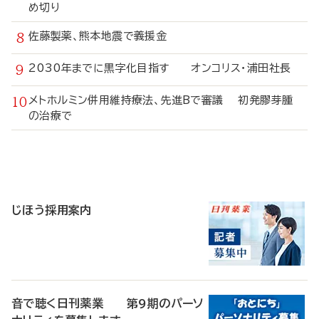
め切り
佐藤製薬、熊本地震で義援金
2030年までに黒字化目指す オンコリス・浦田社長
メトホルミン併用維持療法、先進Bで審議 初発膠芽腫
の治療で
寄
稿
じほう採用案内
音で聴く日刊薬業 第9期のパーソ