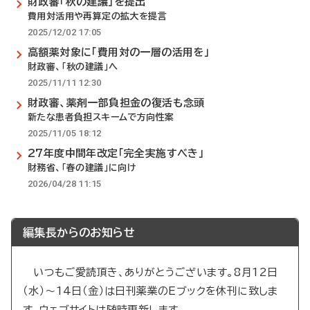
財政審「秋の建議」を提出
費用対活用や再算定の拡大を提言
2025/12/02 17:05
高額薬対象に「費用対の一層の活用を」
財政審、「秋の建議」へ
2025/11/11 12:30
財政審、薬剤一部負担金の復活も念頭
新たな患者負担スキームで方向性案
2025/11/05 18:12
27年度中間年改定「完全実施すべき」
財務省、「春の建議」に向け
2026/04/28 11:15
編集長からのお知らせ
いつもご愛読頂き、ありがとうございます。8月12日
（水）～14日（金）は日刊薬業のEブックを休刊に致しま
す。ウェブサイトは随時更新します。