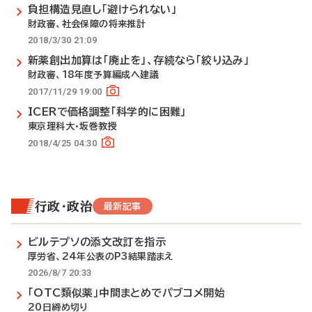
負担構造見直し「避けられない」
財政審、社会保障の将来推計
2018/3/30 21:09
新薬創出加算は「廃止を」、存続なら「絞り込み」
財政審、18年度予算編成へ建議
2017/11/29 19:00
ICERで価格調整「科学的に困難」
東京理科大・坂巻教授
2018/4/25 04:30
行政・政治
最新記事
ビルテプソの添文改訂を指示
厚労省、24年公表のP3結果踏まえ
2026/8/7 20:33
「OTC類似薬」中間まとめでパブコメ開始
20日締め切り