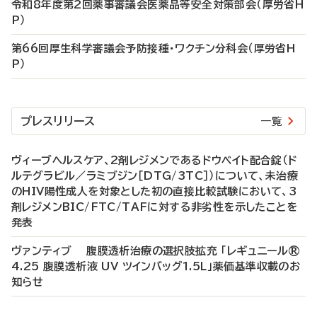
令和8年度第2回薬事審議会医薬品等安全対策部会（厚労省H
P）
第66回厚生科学審議会予防接種・ワクチン分科会（厚労省H
P）
プレスリリース
一覧
ヴィーブヘルスケア、2剤レジメンであるドウベイト配合錠（ド
ルテグラビル／ラミブジン［DTG/3TC］）について、未治療
のHIV陽性成人を対象とした初の直接比較試験において、3
剤レジメンBIC/FTC/TAFに対する非劣性を示したことを
発表
ヴァンティブ 腹膜透析治療の選択肢拡充 「レギュニール®
4.25 腹膜透析液 UV ツインバッグ1.5L」薬価基準収載のお
知らせ