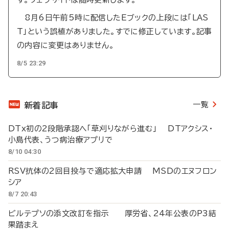
8月6日午前5時に配信したEブックの上段には「LAS
T」という誤植がありました。すでに修正しています。記事
の内容に変更はありません。
8/5 23:29
一覧
新着記事
DTx初の2段階承認へ「草刈りながら進む」 DTアクシス・
小島代表、うつ病治療アプリで
8/10 04:30
RSV抗体の2回目投与で適応拡大申請 MSDのエヌフロン
シア
8/7 20:43
ビルテプソの添文改訂を指示 厚労省、24年公表のP3結
果踏まえ