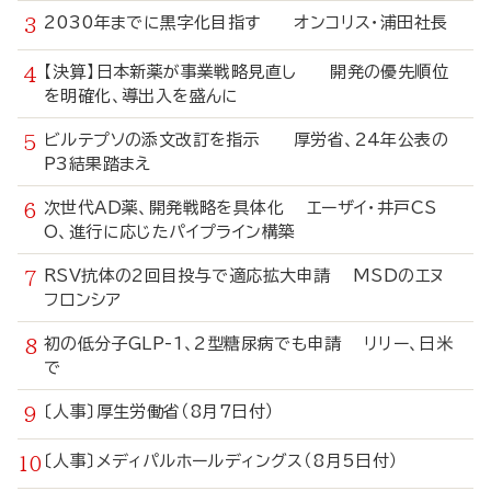
2030年までに黒字化目指す オンコリス・浦田社長
【決算】日本新薬が事業戦略見直し 開発の優先順位
を明確化、導出入を盛んに
ビルテプソの添文改訂を指示 厚労省、24年公表の
P3結果踏まえ
次世代AD薬、開発戦略を具体化 エーザイ・井戸CS
O、進行に応じたパイプライン構築
RSV抗体の2回目投与で適応拡大申請 MSDのエヌ
フロンシア
初の低分子GLP-1、2型糖尿病でも申請 リリー、日米
で
〔人事〕厚生労働省（8月7日付）
〔人事〕メディパルホールディングス（8月5日付）