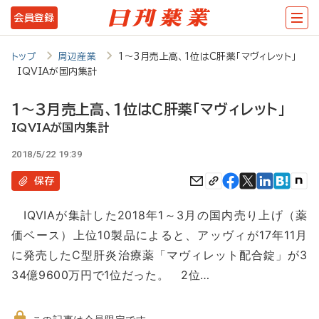
メ
会員登録
イ
ン
トップ
周辺産業
1～3月売上高、1位はC肝薬「マヴィレット」
IQVIAが国内集計
コ
ン
1～3月売上高、1位はC肝薬「マヴィレット」
テ
IQVIAが国内集計
ン
2018/5/22 19:39
ツ
保存
に
IQVIAが集計した2018年1～3月の国内売り上げ（薬
移
価ベース）上位10製品によると、アッヴィが17年11月
動
に発売したC型肝炎治療薬「マヴィレット配合錠」が3
34億9600万円で1位だった。 2位…