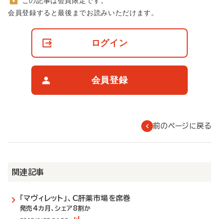
この記事は会員限定です。
非
会員登録すると最後までお読みいただけます。
会
員
の
ログイン
閲
覧
制
限
会員登録
に
つ
い
て
前のページに戻る
関連記事
「マヴィレット」、C肝薬市場を席巻
発売4カ月、シェア8割か