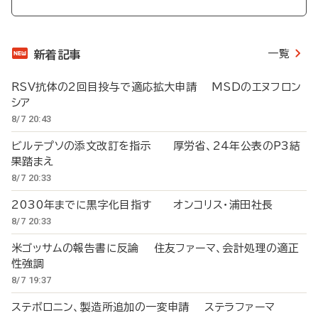
一覧
新着記事
RSV抗体の2回目投与で適応拡大申請 MSDのエヌフロン
シア
8/7 20:43
ビルテプソの添文改訂を指示 厚労省、24年公表のP3結
果踏まえ
8/7 20:33
2030年までに黒字化目指す オンコリス・浦田社長
8/7 20:33
米ゴッサムの報告書に反論 住友ファーマ、会計処理の適正
性強調
8/7 19:37
ステボロニン、製造所追加の一変申請 ステラファーマ