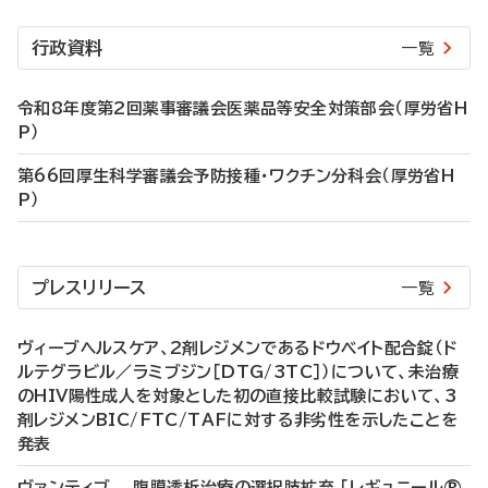
行政資料
一覧
令和8年度第2回薬事審議会医薬品等安全対策部会（厚労省H
P）
第66回厚生科学審議会予防接種・ワクチン分科会（厚労省H
P）
プレスリリース
一覧
ヴィーブヘルスケア、2剤レジメンであるドウベイト配合錠（ド
ルテグラビル／ラミブジン［DTG/3TC］）について、未治療
のHIV陽性成人を対象とした初の直接比較試験において、3
剤レジメンBIC/FTC/TAFに対する非劣性を示したことを
発表
ヴァンティブ 腹膜透析治療の選択肢拡充 「レギュニール®