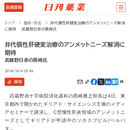
メ
会員登録
イ
ン
トップ
臨床・学会
非代償性肝硬変治療のアンメットニーズ解消
に期待 武蔵野日赤の黒崎氏
コ
ン
非代償性肝硬変治療のアンメットニーズ解消に
テ
期待
ン
武蔵野日赤の黒崎氏
ツ
2018/10/4 20:46
に
保存
移
武蔵野赤十字病院消化器科の黒崎雅之部長は4日、東
動
京都内で開かれたギリアド・サイエンシズ主催のメディ
アセミナーで講演し、C型慢性肝炎領域のアンメットニ
ーズとしてギリアドが申請中のソホスブビル/ベルパ
タ…