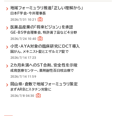
地域フォーミュラリ推進「正しい理解から」
日本F学会・今井理事長
2026/7/31 10:21
医薬品産業の「将来ビジョン」を承認
GE・BS学会理事会、特許満了品など4分野
2026/7/24 10:40
小児・AYA対象の臨床研究にDCT導入
国がん、メキニスト錠とエザルミア錠で
2026/7/14 17:23
2カ月未満へのST合剤、安全性を示唆
成育医療センター、薬剤耐性百日咳治療で
2026/7/14 11:59
岡山県・倉敷で地域フォーミュラリ策定
まずARBとスタチン対象に
2026/7/8 04:30