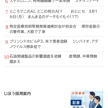
ステボロニン、再発髄膜腫で一変申請 ステラファーマ
ところでこのAI、どこの何のAI？ おとにち 3月1
6日（月） まんまるのデータもぐもぐ（17）
特定医療技術等開発推進検討会が初会合 厚労省提示
の要件案、大筋で了承
ブリンシドホビルP3、米で患者登録 シンバイオ、アデ
ノウイルス感染症で
石油関連製品の影響調査を依頼 産情課、中東情勢
踏まえ
寄
稿
じほう採用案内