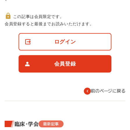
この記事は会員限定です。
非
会員登録すると最後までお読みいただけます。
会
員
の
ログイン
閲
覧
制
限
会員登録
に
つ
い
て
前のページに戻る
臨床・学会
最新記事