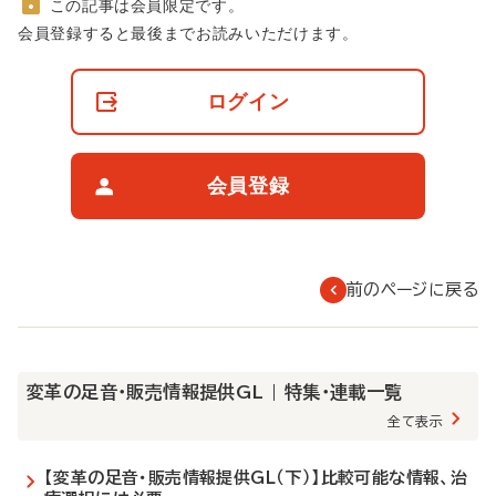
この記事は会員限定です。
非
会員登録すると最後までお読みいただけます。
会
員
の
ログイン
閲
覧
制
限
会員登録
に
つ
い
て
前のページに戻る
変革の足音・販売情報提供GL | 特集・連載一覧
全て表示
【変革の足音・販売情報提供GL（下）】比較可能な情報、治