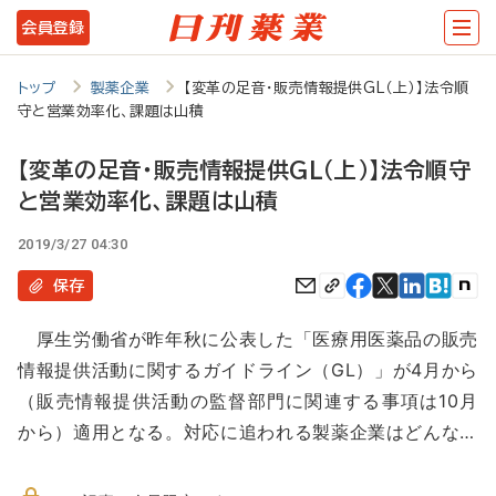
メ
会員登録
イ
ン
トップ
製薬企業
【変革の足音・販売情報提供GL（上）】法令順
守と営業効率化、課題は山積
コ
ン
【変革の足音・販売情報提供GL（上）】法令順守
テ
と営業効率化、課題は山積
ン
2019/3/27 04:30
ツ
保存
に
移
厚生労働省が昨年秋に公表した「医療用医薬品の販売
情報提供活動に関するガイドライン（GL）」が4月から
動
（販売情報提供活動の監督部門に関連する事項は10月
から）適用となる。対応に追われる製薬企業はどんな…