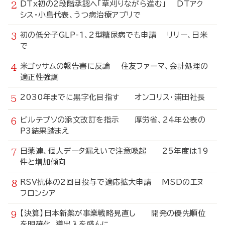
DTx初の2段階承認へ「草刈りながら進む」 DTアク
シス・小島代表、うつ病治療アプリで
初の低分子GLP-1、2型糖尿病でも申請 リリー、日米
で
米ゴッサムの報告書に反論 住友ファーマ、会計処理の
適正性強調
2030年までに黒字化目指す オンコリス・浦田社長
ビルテプソの添文改訂を指示 厚労省、24年公表の
P3結果踏まえ
日薬連、個人データ漏えいで注意喚起 25年度は19
件と増加傾向
RSV抗体の2回目投与で適応拡大申請 MSDのエヌ
フロンシア
【決算】日本新薬が事業戦略見直し 開発の優先順位
を明確化、導出入を盛んに