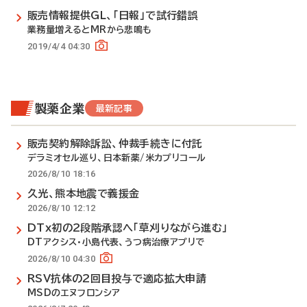
販売情報提供GL、「日報」で試行錯誤
業務量増えるとMRから悲鳴も
2019/4/4 04:30
製薬企業
最新記事
販売契約解除訴訟、仲裁手続きに付託
デラミオセル巡り、日本新薬/米カプリコール
2026/8/10 18:16
久光、熊本地震で義援金
2026/8/10 12:12
DTx初の2段階承認へ「草刈りながら進む」
DTアクシス・小島代表、うつ病治療アプリで
2026/8/10 04:30
RSV抗体の2回目投与で適応拡大申請
MSDのエヌフロンシア