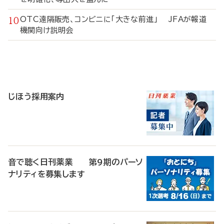
OTC遠隔販売、コンビニに「大きな前進」 JFAが報道
機関向け説明会
寄
稿
じほう採用案内
音で聴く日刊薬業 第9期のパーソ
ナリティを募集します