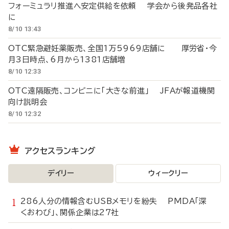
フォーミュラリ推進へ安定供給を依頼 学会から後発品各社
に
8/10 13:43
OTC緊急避妊薬販売、全国1万5969店舗に 厚労省・今
月3日時点、6月から1381店舗増
8/10 12:33
OTC遠隔販売、コンビニに「大きな前進」 JFAが報道機関
向け説明会
8/10 12:32
アクセスランキング
デイリー
ウィークリー
286人分の情報含むUSBメモリを紛失 PMDA「深
くおわび」、関係企業は27社