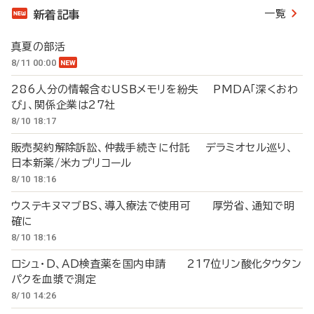
一覧
新着記事
真夏の部活
8/11 00:00
286人分の情報含むUSBメモリを紛失 PMDA「深くおわ
び」、関係企業は27社
8/10 18:17
販売契約解除訴訟、仲裁手続きに付託 デラミオセル巡り、
日本新薬/米カプリコール
8/10 18:16
ウステキヌマブBS、導入療法で使用可 厚労省、通知で明
確に
8/10 18:16
ロシュ・D、AD検査薬を国内申請 217位リン酸化タウタン
パクを血漿で測定
8/10 14:26