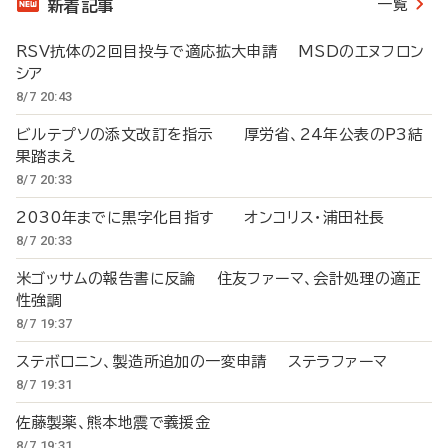
一覧
新着記事
RSV抗体の2回目投与で適応拡大申請 MSDのエヌフロン
シア
8/7 20:43
ビルテプソの添文改訂を指示 厚労省、24年公表のP3結
果踏まえ
8/7 20:33
2030年までに黒字化目指す オンコリス・浦田社長
8/7 20:33
米ゴッサムの報告書に反論 住友ファーマ、会計処理の適正
性強調
8/7 19:37
ステボロニン、製造所追加の一変申請 ステラファーマ
8/7 19:31
佐藤製薬、熊本地震で義援金
8/7 19:31