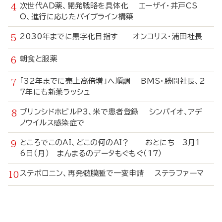
次世代AD薬、開発戦略を具体化 エーザイ・井戸CS
O、進行に応じたパイプライン構築
2030年までに黒字化目指す オンコリス・浦田社長
朝食と服薬
「32年までに売上高倍増」へ順調 BMS・勝間社長、2
7年にも新薬ラッシュ
ブリンシドホビルP3、米で患者登録 シンバイオ、アデ
ノウイルス感染症で
ところでこのAI、どこの何のAI？ おとにち 3月1
6日（月） まんまるのデータもぐもぐ（17）
ステボロニン、再発髄膜腫で一変申請 ステラファーマ
寄