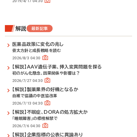
2019/4/17 04:30
解説
最新記事
医薬品政策に変化の兆し
骨太方針と成長戦略を読む
2026/8/3 04:30
【解説】AAV遺伝子薬、挿入変異問題を探る
初のがん化懸念、因果関係や影響は？
2026/7/27 04:30
【解説】製薬業界の好機となるか
自維で協議の中医協改革
2026/7/13 04:30
【解説】不眠症、DORAの処方拡大か
「睡眠障害」の標榜解禁で
2026/7/6 04:30
【解説】企業指標の公表に異論あり