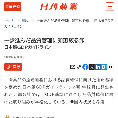
メ
会員登録
イ
ン
トップ
解説
一歩進んだ品質管理に知恵絞る卸 日本版GDP
ガイドライン
コ
ン
一歩進んだ品質管理に知恵絞る卸
テ
日本版GDPガイドライン
ン
2019/4/8 00:30
ツ
保存
に
医薬品の流通過程における品質確保に向けた適正基準
移
を定めた日本版GDPガイドラインが昨年12月に発出さ
動
れた。卸各社では、GDP基準に適合した品質確保に向
けた取り組みが本格化している。●国内状況も考慮 …