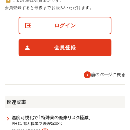
この記事は会員限定です。
非
会員登録すると最後までお読みいただけます。
会
員
の
ログイン
閲
覧
制
限
会員登録
に
つ
い
て
前のページに戻る
関連記事
温度可視化で「特殊薬の廃棄リスク軽減」
PHC、卸と協業で流通効率化