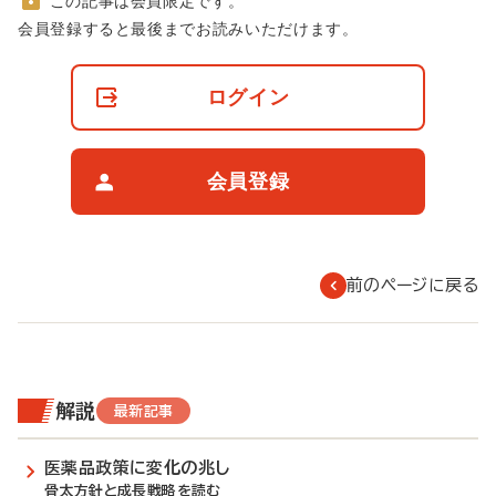
この記事は会員限定です。
非
会員登録すると最後までお読みいただけます。
会
員
の
ログイン
閲
覧
制
限
会員登録
に
つ
い
て
前のページに戻る
解説
最新記事
医薬品政策に変化の兆し
骨太方針と成長戦略を読む