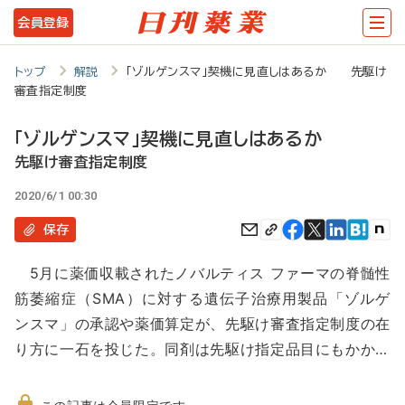
メ
会員登録
イ
ン
トップ
解説
「ゾルゲンスマ」契機に見直しはあるか 先駆け
審査指定制度
コ
ン
「ゾルゲンスマ」契機に見直しはあるか
テ
先駆け審査指定制度
ン
2020/6/1 00:30
ツ
保存
に
5月に薬価収載されたノバルティス ファーマの脊髄性
移
筋萎縮症（SMA）に対する遺伝子治療用製品「ゾルゲ
動
ンスマ」の承認や薬価算定が、先駆け審査指定制度の在
り方に一石を投じた。同剤は先駆け指定品目にもかか…