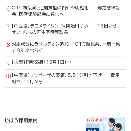
OTC類似薬、追加負担の例外を明確化 厚労省検討
会、医療保険部会に報告へ
【中医協】テロメライシン、保険適用了承 13日から、
オンコリスの再生医療等製品
対象成分にラメルテオン追加 OTC類似薬、一増一減
で合計変わらず
〔人事〕東邦薬品（10月1日付）
【中医協】テッペーザの薬価、5.51％引き下げ 費用
対で、11月から
寄
稿
じほう採用案内