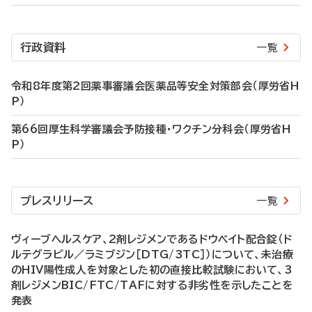
行政資料
一覧
令和8年度第2回薬事審議会医薬品等安全対策部会（厚労省H
P）
第66回厚生科学審議会予防接種・ワクチン分科会（厚労省H
P）
プレスリリース
一覧
ヴィーブヘルスケア、2剤レジメンであるドウベイト配合錠（ド
ルテグラビル／ラミブジン［DTG/3TC］）について、未治療
のHIV陽性成人を対象とした初の直接比較試験において、3
剤レジメンBIC/FTC/TAFに対する非劣性を示したことを
発表