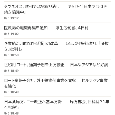
タブネオス、欧州で承認取り消し キッセイ「日本では引き
続き協議中」
8/6 19:12
医政局の組織再編を通知 厚生労働省、4日付
8/6 19:02
企業統治、問われる「質」の改革 5年ぶり指針改訂、「骨抜
き」批判も
8/6 18:50
【決算】ロート、通期予想を上方修正 日本やアジアなど好調
8/6 18:49
ロート豪州子会社、外用鎮痛剤事業を買収 セルフケア事業
を強化
8/6 18:49
日本薬局方、二十改正へ基本方針 局方部会、目標は31年
4月施行
8/6 18:48