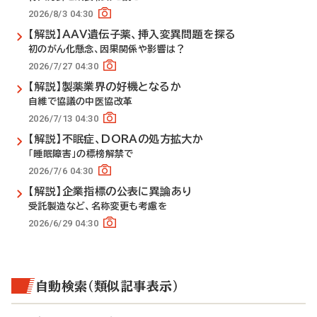
2026/8/3 04:30
【解説】AAV遺伝子薬、挿入変異問題を探る
初のがん化懸念、因果関係や影響は？
2026/7/27 04:30
【解説】製薬業界の好機となるか
自維で協議の中医協改革
2026/7/13 04:30
【解説】不眠症、DORAの処方拡大か
「睡眠障害」の標榜解禁で
2026/7/6 04:30
【解説】企業指標の公表に異論あり
受託製造など、名称変更も考慮を
2026/6/29 04:30
自動検索（類似記事表示）