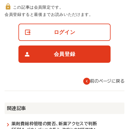
この記事は会員限定です。
非
会員登録すると最後までお読みいただけます。
会
員
の
ログイン
閲
覧
制
限
会員登録
に
つ
い
て
前のページに戻る
関連記事
薬剤費総枠管理の賛否、新薬アクセスで判断