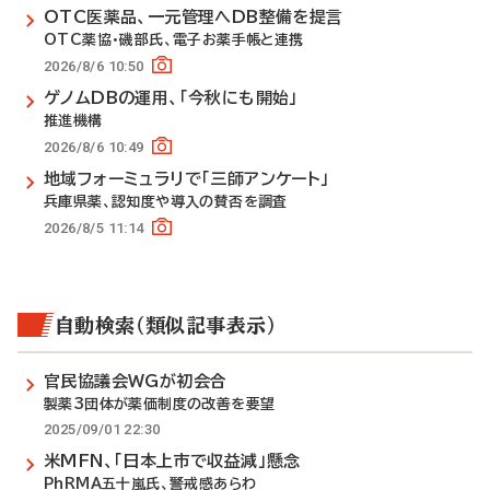
OTC医薬品、一元管理へDB整備を提言
OTC薬協・磯部氏、電子お薬手帳と連携
2026/8/6 10:50
ゲノムDBの運用、「今秋にも開始」
推進機構
2026/8/6 10:49
地域フォーミュラリで「三師アンケート」
兵庫県薬、認知度や導入の賛否を調査
2026/8/5 11:14
自動検索（類似記事表示）
官民協議会WGが初会合
製薬3団体が薬価制度の改善を要望
2025/09/01 22:30
米MFN、「日本上市で収益減」懸念
PhRMA五十嵐氏、警戒感あらわ