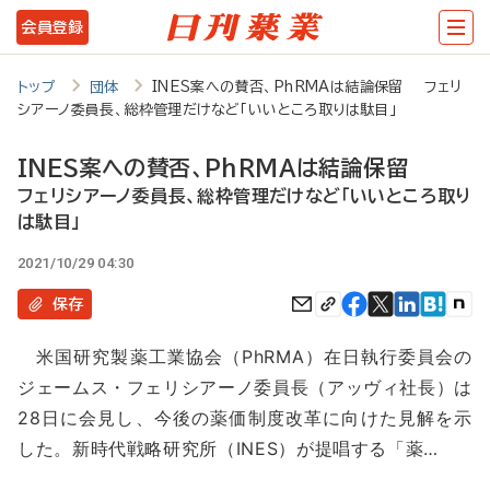
メ
会員登録
イ
ン
トップ
団体
INES案への賛否、PhRMAは結論保留 フェリ
シアーノ委員長、総枠管理だけなど「いいところ取りは駄目」
コ
ン
INES案への賛否、PhRMAは結論保留
テ
フェリシアーノ委員長、総枠管理だけなど「いいところ取り
は駄目」
ン
ツ
2021/10/29 04:30
に
保存
移
米国研究製薬工業協会（PhRMA）在日執行委員会の
動
ジェームス・フェリシアーノ委員長（アッヴィ社長）は
28日に会見し、今後の薬価制度改革に向けた見解を示
した。新時代戦略研究所（INES）が提唱する「薬…