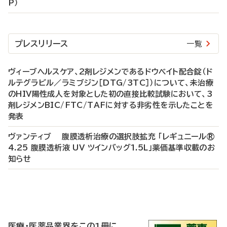
P）
プレスリリース
一覧
ヴィーブヘルスケア、2剤レジメンであるドウベイト配合錠（ド
ルテグラビル／ラミブジン［DTG/3TC］）について、未治療
のHIV陽性成人を対象とした初の直接比較試験において、3
剤レジメンBIC/FTC/TAFに対する非劣性を示したことを
発表
ヴァンティブ 腹膜透析治療の選択肢拡充 「レギュニール®
4.25 腹膜透析液 UV ツインバッグ1.5L」薬価基準収載のお
知らせ
P
R
医療・医薬品業界をこの1冊に