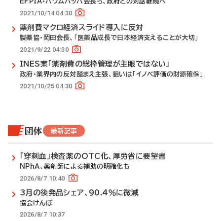
EFPIA・バウムバッハ会長ら、政府との対話継続へ
2021/10/14 04:30
薬剤費マクロ経済スライド導入に反対
製薬協・岡田会長、「医薬品成長で日本経済支えることが大切」
2021/9/22 04:30
INES案「薬剤費の総枠管理が主眼ではない」
政府・業界内の反対踏まえ主張、狙いは「イノベ評価の財源確保」
2021/10/25 04:30
団体
最新記事
「穿刺血」検査薬のOTC化、厚労省に要望書
NPhA、薬剤師による補助の明確化も
2026/8/7 10:40
3月の後発品シェア、90.4％に微減
協会けんぽ
2026/8/7 10:37