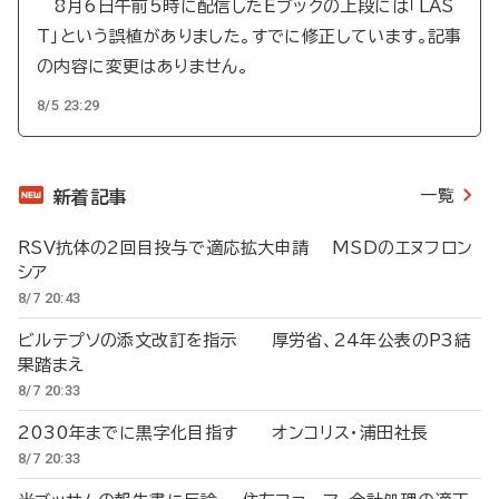
8月6日午前5時に配信したEブックの上段には「LAS
T」という誤植がありました。すでに修正しています。記事
の内容に変更はありません。
8/5 23:29
一覧
新着記事
RSV抗体の2回目投与で適応拡大申請 MSDのエヌフロン
シア
8/7 20:43
ビルテプソの添文改訂を指示 厚労省、24年公表のP3結
果踏まえ
8/7 20:33
2030年までに黒字化目指す オンコリス・浦田社長
8/7 20:33