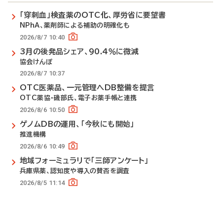
「穿刺血」検査薬のOTC化、厚労省に要望書
NPhA、薬剤師による補助の明確化も
2026/8/7 10:40
3月の後発品シェア、90.4％に微減
協会けんぽ
2026/8/7 10:37
OTC医薬品、一元管理へDB整備を提言
OTC薬協・磯部氏、電子お薬手帳と連携
2026/8/6 10:50
ゲノムDBの運用、「今秋にも開始」
推進機構
2026/8/6 10:49
地域フォーミュラリで「三師アンケート」
兵庫県薬、認知度や導入の賛否を調査
2026/8/5 11:14