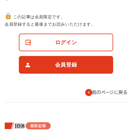
この記事は会員限定です。
非
会員登録すると最後までお読みいただけます。
会
員
の
ログイン
閲
覧
制
限
会員登録
に
つ
い
て
前のページに戻る
団体
最新記事