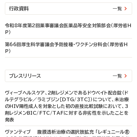
行政資料
一覧
令和8年度第2回薬事審議会医薬品等安全対策部会（厚労省H
P）
第66回厚生科学審議会予防接種・ワクチン分科会（厚労省H
P）
プレスリリース
一覧
ヴィーブヘルスケア、2剤レジメンであるドウベイト配合錠（ド
ルテグラビル／ラミブジン［DTG/3TC］）について、未治療
のHIV陽性成人を対象とした初の直接比較試験において、3
剤レジメンBIC/FTC/TAFに対する非劣性を示したことを
発表
ヴァンティブ 腹膜透析治療の選択肢拡充 「レギュニール®