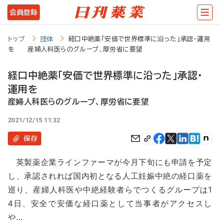
メ
会員登録
イ
ン
トップ
団体
経口中絶薬「安価で世界標準に沿った」承認・運用
を 産婦人科医らのグループ、厚労省に要望
コ
ン
経口中絶薬「安価で世界標準に沿った」承認・
テ
運用を
ン
産婦人科医らのグループ、厚労省に要望
ツ
2021/12/15 11:32
に
保存
移
英製薬企業ラインファーマが今月下旬にも申請を予定
動
し、承認されれば国内初となる人工妊娠中絶の経口薬を
巡り、産婦人科医や中絶経験者らでつくるグループは1
4日、安全で安価な経口薬として当事者がアクセスし
や…