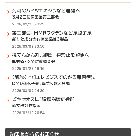
海和のハイツエキシンなど審議へ
3月2日に医薬品第二部会
2026/02/20 21:45
第二部会、MMRワクチンなど承認了承
新有効成分含有医薬品は3製品
2026/03/02 23:50
抗てんかん剤、運転一律禁止を解除へ
厚労省・安全対策調査会
2026/01/28 18:16
【解説〈上〉】エレビジスで広がる原因療法
DMD遺伝子薬、壁乗り越え登場
2026/03/09 04:30
ビキセオスに「腫瘍崩壊症候群」
添文改訂を指示
2026/02/10 20:54
編集長からのお知らせ