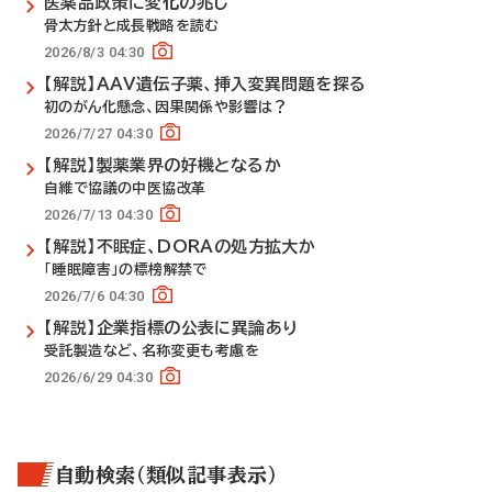
医薬品政策に変化の兆し
骨太方針と成長戦略を読む
2026/8/3 04:30
【解説】AAV遺伝子薬、挿入変異問題を探る
初のがん化懸念、因果関係や影響は？
2026/7/27 04:30
【解説】製薬業界の好機となるか
自維で協議の中医協改革
2026/7/13 04:30
【解説】不眠症、DORAの処方拡大か
「睡眠障害」の標榜解禁で
2026/7/6 04:30
【解説】企業指標の公表に異論あり
受託製造など、名称変更も考慮を
2026/6/29 04:30
自動検索（類似記事表示）