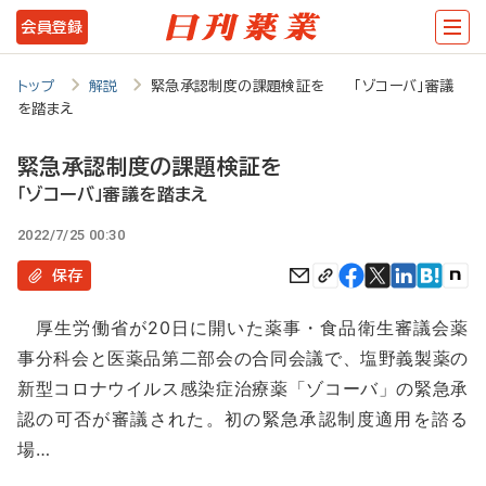
メ
会員登録
イ
ン
トップ
解説
緊急承認制度の課題検証を 「ゾコーバ」審議
を踏まえ
コ
ン
緊急承認制度の課題検証を
テ
「ゾコーバ」審議を踏まえ
ン
2022/7/25 00:30
ツ
保存
に
厚生労働省が20日に開いた薬事・食品衛生審議会薬
移
事分科会と医薬品第二部会の合同会議で、塩野義製薬の
動
新型コロナウイルス感染症治療薬「ゾコーバ」の緊急承
認の可否が審議された。初の緊急承認制度適用を諮る
場…