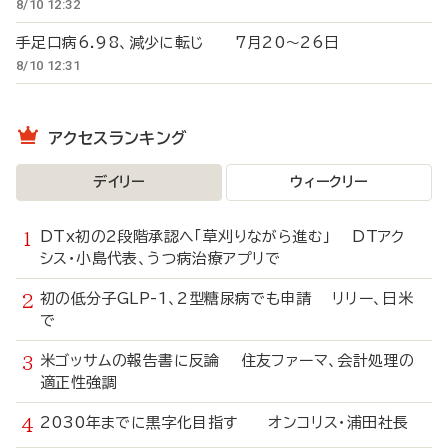
8/10 12:32
手足口病6.98、減少に転じ 7月20～26日
8/10 12:31
アクセスランキング
デイリー
ウィークリー
DTx初の2段階承認へ「草刈りながら進む」 DTアク
シス・小島代表、うつ病治療アプリで
初の低分子GLP-1、2型糖尿病でも申請 リリー、日米
で
米ゴッサムの報告書に反論 住友ファーマ、会計処理の
適正性強調
2030年までに黒字化目指す オンコリス・浦田社長