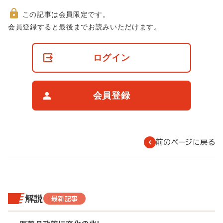
この記事は会員限定です。
非
会員登録すると最後までお読みいただけます。
会
員
の
ログイン
閲
覧
制
限
会員登録
に
つ
い
て
前のページに戻る
解説
最新記事