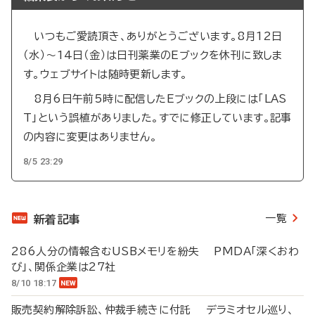
いつもご愛読頂き、ありがとうございます。8月12日
（水）～14日（金）は日刊薬業のEブックを休刊に致しま
す。ウェブサイトは随時更新します。
8月6日午前5時に配信したEブックの上段には「LAS
T」という誤植がありました。すでに修正しています。記事
の内容に変更はありません。
8/5 23:29
一覧
新着記事
286人分の情報含むUSBメモリを紛失 PMDA「深くおわ
び」、関係企業は27社
8/10 18:17
販売契約解除訴訟、仲裁手続きに付託 デラミオセル巡り、