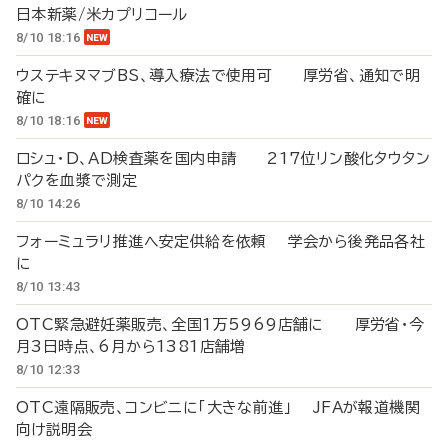
日本新薬/米カプリコール
8/10 18:16
ウステキヌマブBS、導入療法で使用可 厚労省、通知で明
確に
8/10 18:16
ロシュ・D、AD検査薬を国内申請 217位リン酸化タウタン
パクを血漿で測定
8/10 14:26
フォーミュラリ推進へ安定供給を依頼 学会から後発品各社
に
8/10 13:43
OTC緊急避妊薬販売、全国1万5969店舗に 厚労省・今
月3日時点、6月から1381店舗増
8/10 12:33
OTC遠隔販売、コンビニに「大きな前進」 JFAが報道機関
向け説明会