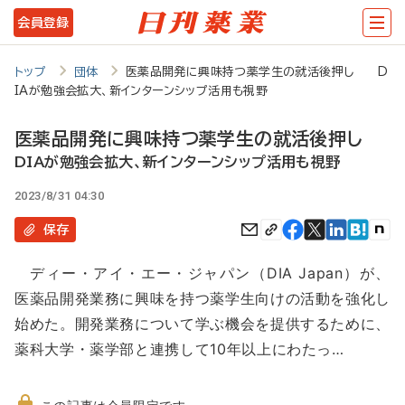
メ
会員登録
イ
ン
トップ
団体
医薬品開発に興味持つ薬学生の就活後押し D
IAが勉強会拡大、新インターンシップ活用も視野
コ
ン
医薬品開発に興味持つ薬学生の就活後押し
テ
DIAが勉強会拡大、新インターンシップ活用も視野
ン
2023/8/31 04:30
ツ
保存
に
ディー・アイ・エー・ジャパン（DIA Japan）が、
移
医薬品開発業務に興味を持つ薬学生向けの活動を強化し
動
始めた。開発業務について学ぶ機会を提供するために、
薬科大学・薬学部と連携して10年以上にわたっ…