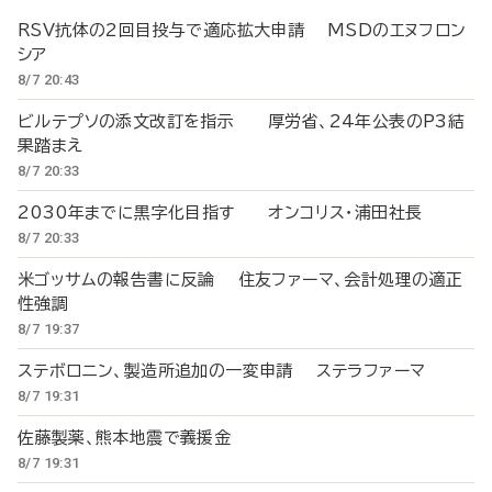
RSV抗体の2回目投与で適応拡大申請 MSDのエヌフロン
シア
8/7 20:43
ビルテプソの添文改訂を指示 厚労省、24年公表のP3結
果踏まえ
8/7 20:33
2030年までに黒字化目指す オンコリス・浦田社長
8/7 20:33
米ゴッサムの報告書に反論 住友ファーマ、会計処理の適正
性強調
8/7 19:37
ステボロニン、製造所追加の一変申請 ステラファーマ
8/7 19:31
佐藤製薬、熊本地震で義援金
8/7 19:31