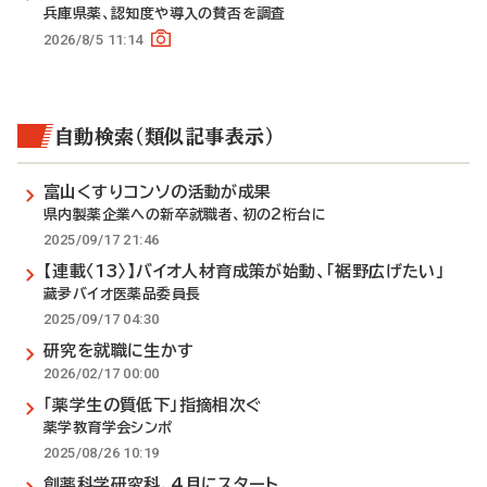
兵庫県薬、認知度や導入の賛否を調査
2026/8/5 11:14
自動検索（類似記事表示）
富山くすりコンソの活動が成果
県内製薬企業への新卒就職者、初の2桁台に
2025/09/17 21:46
【連載〈13〉】バイオ人材育成策が始動、「裾野広げたい」
藏夛バイオ医薬品委員長
2025/09/17 04:30
研究を就職に生かす
2026/02/17 00:00
「薬学生の質低下」指摘相次ぐ
薬学教育学会シンポ
2025/08/26 10:19
創薬科学研究科、4月にスタート