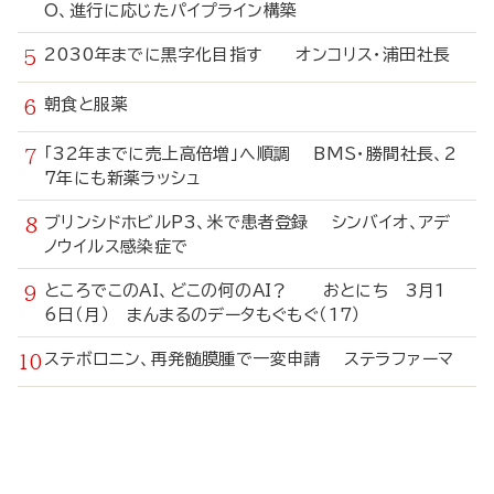
O、進行に応じたパイプライン構築
2030年までに黒字化目指す オンコリス・浦田社長
朝食と服薬
「32年までに売上高倍増」へ順調 BMS・勝間社長、2
7年にも新薬ラッシュ
ブリンシドホビルP3、米で患者登録 シンバイオ、アデ
ノウイルス感染症で
ところでこのAI、どこの何のAI？ おとにち 3月1
6日（月） まんまるのデータもぐもぐ（17）
ステボロニン、再発髄膜腫で一変申請 ステラファーマ
寄
稿