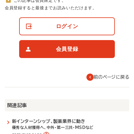
この記事は会員限定です。
非
会員登録すると最後までお読みいただけます。
会
員
の
ログイン
閲
覧
制
限
会員登録
に
つ
い
て
前のページに戻る
関連記事
新インターンシップ、製薬業界に動き
優秀な人材獲得へ、中外・第一三共・MSDなど