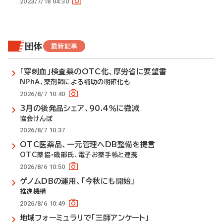
2023/7/18 04:30
団体
最新記事
「穿刺血」検査薬のOTC化、厚労省に要望書
NPhA、薬剤師による補助の明確化も
2026/8/7 10:40
3月の後発品シェア、90.4％に微減
協会けんぽ
2026/8/7 10:37
OTC医薬品、一元管理へDB整備を提言
OTC薬協・磯部氏、電子お薬手帳と連携
2026/8/6 10:50
ゲノムDBの運用、「今秋にも開始」
推進機構
2026/8/6 10:49
地域フォーミュラリで「三師アンケート」