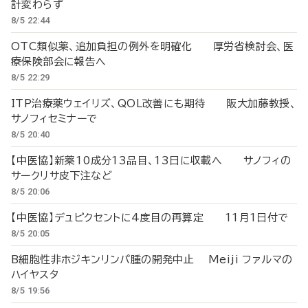
計変わらず
8/5 22:44
OTC類似薬、追加負担の例外を明確化 厚労省検討会、医
療保険部会に報告へ
8/5 22:29
ITP治療薬ウェイリズ、QOL改善にも期待 阪大加藤教授、
サノフィセミナーで
8/5 20:40
【中医協】新薬10成分13品目、13日に収載へ サノフィの
サークリサ皮下注など
8/5 20:06
【中医協】デュピクセントに4度目の再算定 11月1日付で
8/5 20:05
B細胞性非ホジキンリンパ腫の開発中止 Meiji ファルマの
ハイヤスタ
8/5 19:56