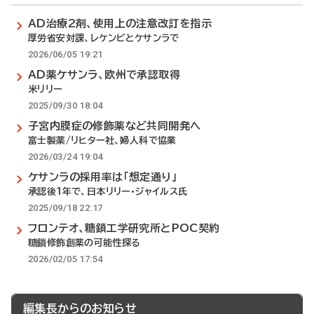
AD治療2剤、使用上の注意改訂を指示
厚労省安対課、レケンビとケサンラで
2026/06/05 19:21
AD薬ケサンラ、欧州で承認取得
米リリー
2025/09/30 18:04
子宮内膜症の修飾薬など共同開発へ
富士製薬/リヒター社、婦人科で協業
2026/03/24 19:04
ケサンラの採用率は「想定通り」
承認後1年で、日本リリー・ジャイルス氏
2025/09/18 22:17
フロンテオ、糖鎖工学研究所とPOC契約
糖鎖修飾創薬の可能性探る
2026/02/05 17:54
編集長からのお知らせ