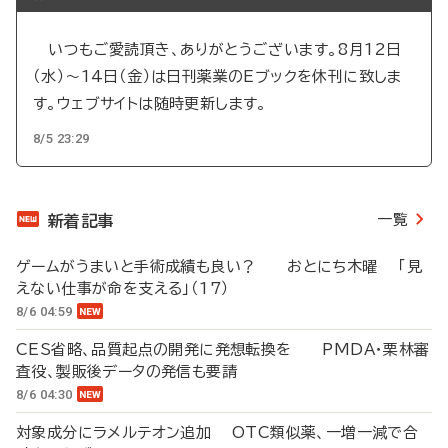
いつもご愛読頂き、ありがとうございます。8月12日
（水）～14日（金）は日刊薬業のEブックを休刊に致しま
す。ウェブサイトは随時更新します。
8/5 23:29
一覧
新着記事
ゲームがうまいと手術成績も良い？ おとにち木曜 「見
えない仕事が命を支える」（17）
8/6 04:59
CES省略、品質起点の開発に発想転換を PMDA・栗林審
査役、製販後データの発信も要請
8/6 04:30
対象成分にラメルテオン追加 OTC類似薬、一増一減で合