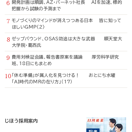
開発計画は順調、AZ・バーネット社長 AIを加速、標的
把握から試験の予測まで
モノづくりのマインドが消えつつある日本 皆に知って
ほしいGMP〈2〉
ゼップバウンド、OSAS効追は大きな武器 順天堂大
大学院・葛西氏
費用対検証会議、報告書原案を議論 厚労科学研究
班、18日にもまとめ
「休む準備」が属人化を見つける！ おとにち水曜
「AI時代のMRの在り方」（17）
寄
稿
じほう採用案内