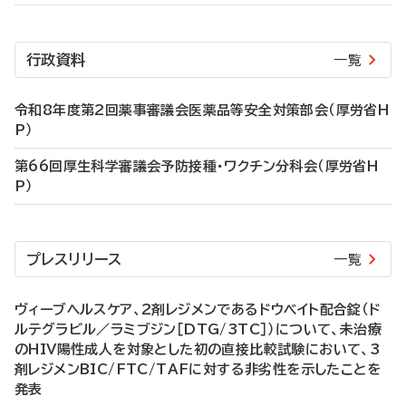
行政資料
一覧
令和8年度第2回薬事審議会医薬品等安全対策部会（厚労省H
P）
第66回厚生科学審議会予防接種・ワクチン分科会（厚労省H
P）
プレスリリース
一覧
ヴィーブヘルスケア、2剤レジメンであるドウベイト配合錠（ド
ルテグラビル／ラミブジン［DTG/3TC］）について、未治療
のHIV陽性成人を対象とした初の直接比較試験において、3
剤レジメンBIC/FTC/TAFに対する非劣性を示したことを
発表