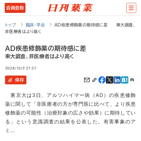
メ
会員登録
イ
ン
トップ
臨床・学会
AD疾患修飾薬の期待感に差 東大調査、
非医療者はより高く
コ
ン
AD疾患修飾薬の期待感に差
テ
東大調査、非医療者はより高く
ン
2024/10/3 21:37
ツ
保存
に
東京大は3日、アルツハイマー病（AD）の疾患修飾
移
薬に関して「非医療者の方が専門医に比べて、より疾患
動
修飾薬の可能性（治療対象の広さや効果）に期待してい
る」という意識調査の結果を公表した。有害事象のア
ミ…