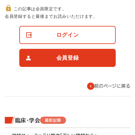
この記事は会員限定です。
非
会員登録すると最後までお読みいただけます。
会
員
の
ログイン
閲
覧
制
限
会員登録
に
つ
い
て
前のページに戻る
臨床・学会
最新記事