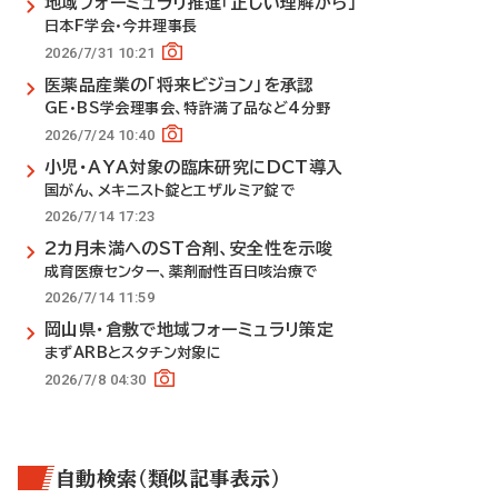
地域フォーミュラリ推進「正しい理解から」
日本F学会・今井理事長
2026/7/31 10:21
医薬品産業の「将来ビジョン」を承認
GE・BS学会理事会、特許満了品など4分野
2026/7/24 10:40
小児・AYA対象の臨床研究にDCT導入
国がん、メキニスト錠とエザルミア錠で
2026/7/14 17:23
2カ月未満へのST合剤、安全性を示唆
成育医療センター、薬剤耐性百日咳治療で
2026/7/14 11:59
岡山県・倉敷で地域フォーミュラリ策定
まずARBとスタチン対象に
2026/7/8 04:30
自動検索（類似記事表示）