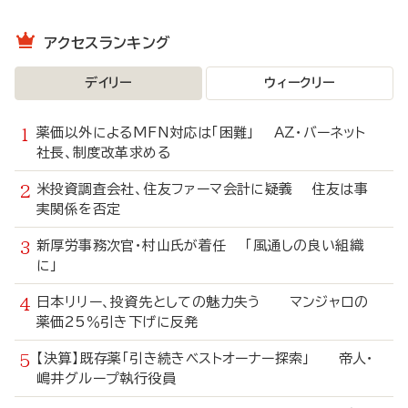
アクセスランキング
デイリー
ウィークリー
薬価以外によるMFN対応は「困難」 AZ・バーネット
社長、制度改革求める
米投資調査会社、住友ファーマ会計に疑義 住友は事
実関係を否定
新厚労事務次官・村山氏が着任 「風通しの良い組織
に」
日本リリー、投資先としての魅力失う マンジャロの
薬価25％引き下げに反発
【決算】既存薬「引き続きベストオーナー探索」 帝人・
嶋井グループ執行役員