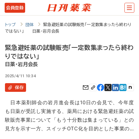
メ
会員登録
イ
ン
トップ
団体
緊急避妊薬の試験販売「一定数集まったら終わり
ではない」 日薬・岩月会長
コ
ン
緊急避妊薬の試験販売「一定数集まったら終わ
テ
りではない」
ン
日薬・岩月会長
ツ
2025/4/11 10:34
に
保存
移
日本薬剤師会の岩月進会長は10日の会見で、今年度
動
も日薬が受託し実施する、薬局における緊急避妊薬の試
験販売事業について「もう十分数は集まっている」との
見方を示す一方、スイッチOTC化を目的とした事業の…