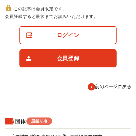
この記事は会員限定です。
非
会員登録すると最後までお読みいただけます。
会
員
の
ログイン
閲
覧
制
限
会員登録
に
つ
い
て
前のページに戻る
団体
最新記事