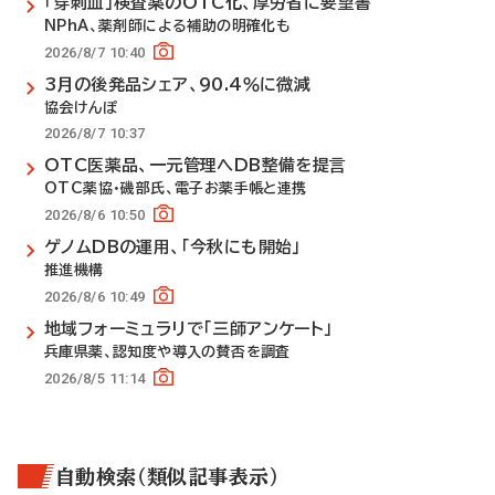
「穿刺血」検査薬のOTC化、厚労省に要望書
NPhA、薬剤師による補助の明確化も
2026/8/7 10:40
3月の後発品シェア、90.4％に微減
協会けんぽ
2026/8/7 10:37
OTC医薬品、一元管理へDB整備を提言
OTC薬協・磯部氏、電子お薬手帳と連携
2026/8/6 10:50
ゲノムDBの運用、「今秋にも開始」
推進機構
2026/8/6 10:49
地域フォーミュラリで「三師アンケート」
兵庫県薬、認知度や導入の賛否を調査
2026/8/5 11:14
自動検索（類似記事表示）