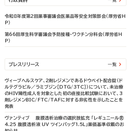
行政資料
一覧
令和8年度第2回薬事審議会医薬品等安全対策部会（厚労省H
P）
第66回厚生科学審議会予防接種・ワクチン分科会（厚労省H
P）
プレスリリース
一覧
ヴィーブヘルスケア、2剤レジメンであるドウベイト配合錠（ド
ルテグラビル／ラミブジン［DTG/3TC］）について、未治療
のHIV陽性成人を対象とした初の直接比較試験において、3
剤レジメンBIC/FTC/TAFに対する非劣性を示したことを
発表
ヴァンティブ 腹膜透析治療の選択肢拡充 「レギュニール®
4.25 腹膜透析液 UV ツインバッグ1.5L」薬価基準収載のお
知らせ