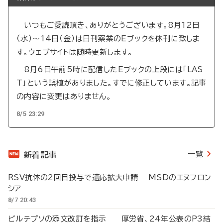
いつもご愛読頂き、ありがとうございます。8月12日
（水）～14日（金）は日刊薬業のEブックを休刊に致しま
す。ウェブサイトは随時更新します。
8月6日午前5時に配信したEブックの上段には「LAS
T」という誤植がありました。すでに修正しています。記事
の内容に変更はありません。
8/5 23:29
一覧
新着記事
RSV抗体の2回目投与で適応拡大申請 MSDのエヌフロン
シア
8/7 20:43
ビルテプソの添文改訂を指示 厚労省、24年公表のP3結