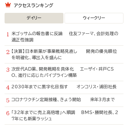
アクセスランキング
デイリー
ウィークリー
米ゴッサムの報告書に反論 住友ファーマ、会計処理の
適正性強調
【決算】日本新薬が事業戦略見直し 開発の優先順位
を明確化、導出入を盛んに
次世代AD薬、開発戦略を具体化 エーザイ・井戸CS
O、進行に応じたパイプライン構築
2030年までに黒字化目指す オンコリス・浦田社長
コロナワクチン定期接種、きょう開始 来年3月まで
「32年までに売上高倍増」へ順調 BMS・勝間社長、2
7年にも新薬ラッシュ