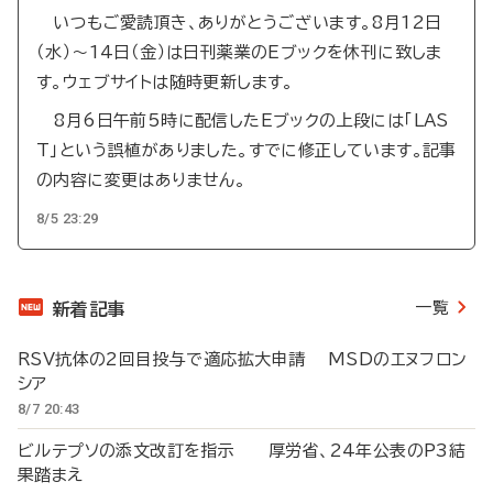
いつもご愛読頂き、ありがとうございます。8月12日
（水）～14日（金）は日刊薬業のEブックを休刊に致しま
す。ウェブサイトは随時更新します。
8月6日午前5時に配信したEブックの上段には「LAS
T」という誤植がありました。すでに修正しています。記事
の内容に変更はありません。
8/5 23:29
一覧
新着記事
RSV抗体の2回目投与で適応拡大申請 MSDのエヌフロン
シア
8/7 20:43
ビルテプソの添文改訂を指示 厚労省、24年公表のP3結
果踏まえ