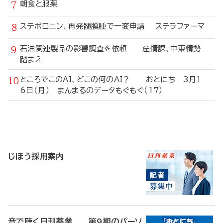
朝食と服薬
ステボロニン、再発髄膜腫で一変申請 ステラファーマ
石油関連製品の影響調査を依頼 産情課、中東情勢
踏まえ
ところでこのAI、どこの何のAI？ おとにち 3月1
6日（月） まんまるのデータもぐもぐ（17）
寄
稿
じほう採用案内
音で聴く日刊薬業 第9期のパーソ