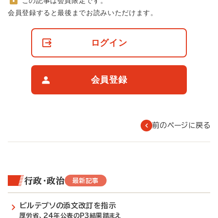
この記事は会員限定です。
非
会員登録すると最後までお読みいただけます。
会
員
の
ログイン
閲
覧
制
限
会員登録
に
つ
い
て
前のページに戻る
行政・政治
最新記事
ビルテプソの添文改訂を指示
厚労省、24年公表のP3結果踏まえ