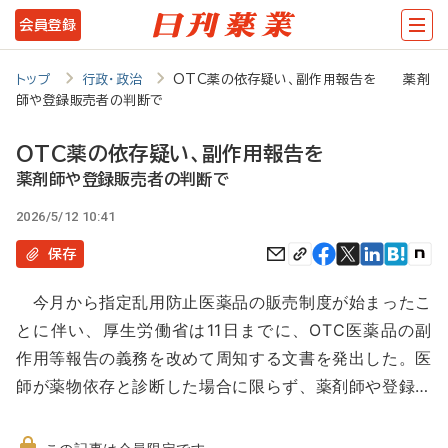
メ
会員登録
イ
ン
トップ
行政・政治
OTC薬の依存疑い、副作用報告を 薬剤
師や登録販売者の判断で
コ
ン
OTC薬の依存疑い、副作用報告を
テ
薬剤師や登録販売者の判断で
ン
2026/5/12 10:41
ツ
保存
に
今月から指定乱用防止医薬品の販売制度が始まったこ
移
とに伴い、厚生労働省は11日までに、OTC医薬品の副
動
作用等報告の義務を改めて周知する文書を発出した。医
師が薬物依存と診断した場合に限らず、薬剤師や登録…