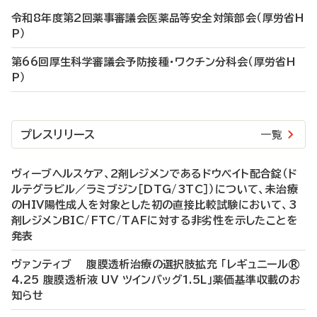
令和8年度第2回薬事審議会医薬品等安全対策部会（厚労省H
P）
第66回厚生科学審議会予防接種・ワクチン分科会（厚労省H
P）
プレスリリース
一覧
ヴィーブヘルスケア、2剤レジメンであるドウベイト配合錠（ド
ルテグラビル／ラミブジン［DTG/3TC］）について、未治療
のHIV陽性成人を対象とした初の直接比較試験において、3
剤レジメンBIC/FTC/TAFに対する非劣性を示したことを
発表
ヴァンティブ 腹膜透析治療の選択肢拡充 「レギュニール®
4.25 腹膜透析液 UV ツインバッグ1.5L」薬価基準収載のお
知らせ