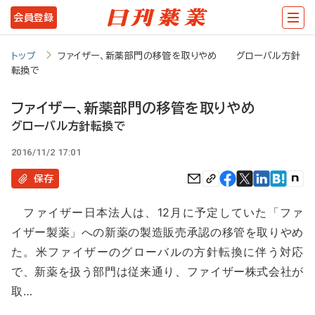
メ
会員登録
イ
ン
トップ
ファイザー、新薬部門の移管を取りやめ グローバル方針
転換で
コ
ン
ファイザー、新薬部門の移管を取りやめ
テ
グローバル方針転換で
ン
2016/11/2 17:01
ツ
保存
に
ファイザー日本法人は、12月に予定していた「ファ
移
イザー製薬」への新薬の製造販売承認の移管を取りやめ
動
た。米ファイザーのグローバルの方針転換に伴う対応
で、新薬を扱う部門は従来通り、ファイザー株式会社が
取…