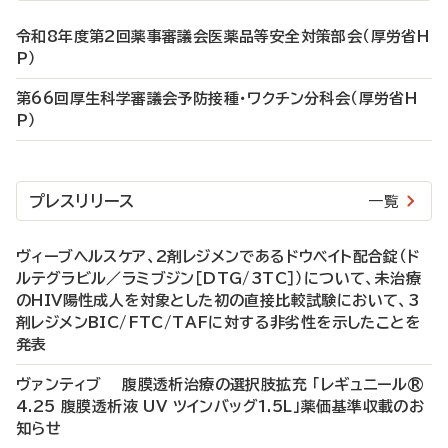
令和8年度第2回薬事審議会医薬品等安全対策部会（厚労省H
P）
第66回厚生科学審議会予防接種・ワクチン分科会（厚労省H
P）
プレスリリース
一覧
ヴィーブヘルスケア、2剤レジメンであるドウベイト配合錠（ド
ルテグラビル／ラミブジン［DTG/3TC］）について、未治療
のHIV陽性成人を対象とした初の直接比較試験において、3
剤レジメンBIC/FTC/TAFに対する非劣性を示したことを
発表
ヴァンティブ 腹膜透析治療の選択肢拡充 「レギュニール®
4.25 腹膜透析液 UV ツインバッグ1.5L」薬価基準収載のお
知らせ