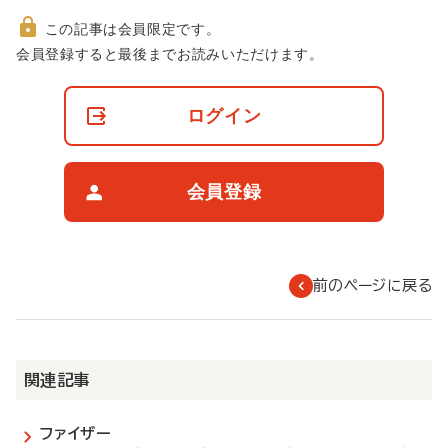
この記事は会員限定です。
非
会員登録すると最後までお読みいただけます。
会
員
の
ログイン
閲
覧
制
限
会員登録
に
つ
い
て
前のページに戻る
関連記事
ファイザー