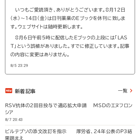
いつもご愛読頂き、ありがとうございます。8月12日
（水）～14日（金）は日刊薬業のEブックを休刊に致しま
す。ウェブサイトは随時更新します。
8月6日午前5時に配信したEブックの上段には「LAS
T」という誤植がありました。すでに修正しています。記事
の内容に変更はありません。
8/5 23:29
一覧
新着記事
RSV抗体の2回目投与で適応拡大申請 MSDのエヌフロン
シア
8/7 20:43
ビルテプソの添文改訂を指示 厚労省、24年公表のP3結
果踏まえ