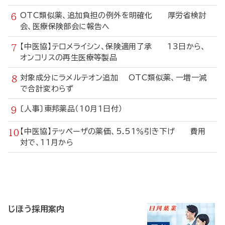
OTC類似薬、追加負担の例外を明確化 厚労省検討
会、医療保険部会に報告へ
【中医協】テロメライシン、保険適用了承 13日から、
オンコリスの再生医療等製品
対象成分にラメルテオン追加 OTC類似薬、一増一減
で合計変わらず
〔人事〕東邦薬品（10月1日付）
【中医協】テッペーザの薬価、5.51％引き下げ 費用
対で、11月から
寄
稿
じほう採用案内