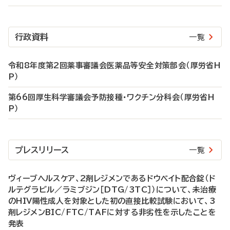
行政資料
一覧
令和8年度第2回薬事審議会医薬品等安全対策部会（厚労省H
P）
第66回厚生科学審議会予防接種・ワクチン分科会（厚労省H
P）
プレスリリース
一覧
ヴィーブヘルスケア、2剤レジメンであるドウベイト配合錠（ド
ルテグラビル／ラミブジン［DTG/3TC］）について、未治療
のHIV陽性成人を対象とした初の直接比較試験において、3
剤レジメンBIC/FTC/TAFに対する非劣性を示したことを
発表