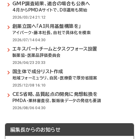
GMP調査結果、適合の場合も公表へ
4月からPMDAサイトで、DB運用も開始
2026/03/24 21:12
創薬立国へ「AI共用基盤構築を」
アイパーク・藤本社長、自社で具体化を模索
2026/07/14 04:30
エキスパートチームとタスクフォース設置
製薬協・医薬品評価委員会
2026/04/23 20:33
国主体で成分リスト作成
地域フォーミュラリ、自民・医療委で厚労省提案
2025/12/08 16:10
CES省略、品質起点の開発に発想転換を
PMDA・栗林審査役、製販後データの発信も要請
2026/08/06 04:30
編集長からのお知らせ