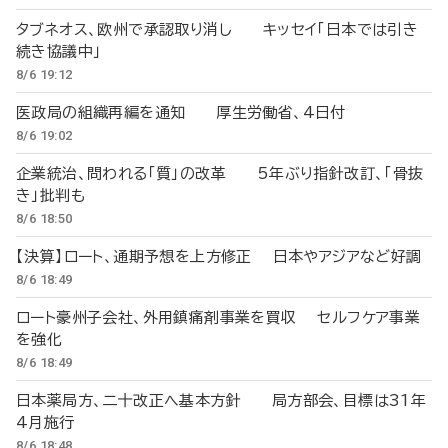
タブネオス、欧州で承認取り消し キッセイ「日本では引き
続き協議中」
8/6 19:12
医政局の組織再編を通知 厚生労働省、4日付
8/6 19:02
企業統治、問われる「質」の改革 5年ぶり指針改訂、「骨抜
き」批判も
8/6 18:50
【決算】ロート、通期予想を上方修正 日本やアジアなど好調
8/6 18:49
ロート豪州子会社、外用鎮痛剤事業を買収 セルフケア事業
を強化
8/6 18:49
日本薬局方、二十改正へ基本方針 局方部会、目標は31年
4月施行
8/6 18:48