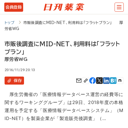
メ
会員登録
イ
ン
トップ
市販後調査にMID-NET、利用料は「フラットプラン」 厚
労省WG
コ
ン
市販後調査にMID-NET、利用料は「フラット
テ
プラン」
ン
厚労省WG
ツ
2016/11/29 20:13
に
保存
移
厚生労働省の「医療情報データベース運営の経費等に
動
関するワーキンググループ」は29日、2018年度の本格
運用を予定する「医療情報データベースシステム」（M
ID-NET）を製薬企業が「製造販売後調査」（…