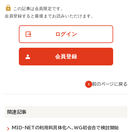
この記事は会員限定です。
非
会員登録すると最後までお読みいただけます。
会
員
の
ログイン
閲
覧
制
限
会員登録
に
つ
い
て
前のページに戻る
関連記事
MID-NETの利用料具体化へ、WG初会合で検討開始