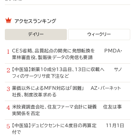
アクセスランキング
デイリー
ウィークリー
CES省略、品質起点の開発に発想転換を PMDA・
栗林審査役、製販後データの発信も要請
【中医協】新薬10成分13品目、13日に収載へ サノ
フィのサークリサ皮下注など
薬価以外によるMFN対応は「困難」 AZ・バーネット
社長、制度改革求める
米投資調査会社、住友ファーマ会計に疑義 住友は事
実関係を否定
【中医協】デュピクセントに4度目の再算定 11月1日
付で