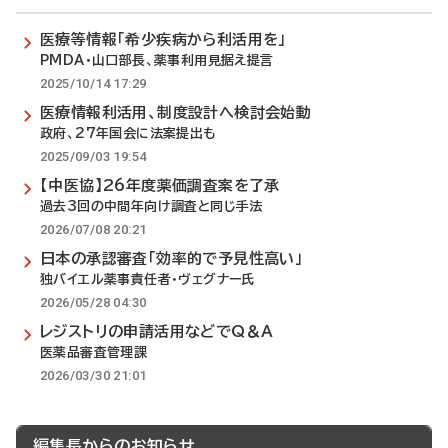
医療等情報「希少疾病から利活用を」
PMDA・山口部長、薬事利用見据え提言
2025/10/14 17:29
医療情報利活用、制度設計へ検討会始動
政府、27年国会に法案提出も
2025/09/03 19:54
【中医協】26年度薬価調査案を了承
過去3回の中間年向け調査と同じ手法
2026/07/08 20:21
日本の承認審査「効率的で予見性高い」
独バイエル薬事責任者・ヴェグナー氏
2026/05/28 04:30
レジストリの申請活用などでQ＆A
医薬品審査管理課
2026/03/30 21:01
編集長からのお知らせ