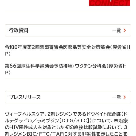
行政資料
一覧
令和8年度第2回薬事審議会医薬品等安全対策部会（厚労省H
P）
第66回厚生科学審議会予防接種・ワクチン分科会（厚労省H
P）
プレスリリース
一覧
ヴィーブヘルスケア、2剤レジメンであるドウベイト配合錠（ド
ルテグラビル／ラミブジン［DTG/3TC］）について、未治療
のHIV陽性成人を対象とした初の直接比較試験において、3
剤レジメンBIC/FTC/TAFに対する非劣性を示したことを