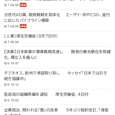
8/7 04:30
次世代AD薬、開発戦略を具体化 エーザイ・井戸CSO、進行
に応じたパイプライン構築
8/7 04:30
〔人事〕厚生労働省（8月7日付）
8/7 00:00
【決算】日本新薬が事業戦略見直し 開発の優先順位を明確
化、導出入を盛んに
8/6 19:47
タブネオス、欧州で承認取り消し キッセイ「日本では引き
続き協議中」
8/6 19:12
医政局の組織再編を通知 厚生労働省、4日付
8/6 19:02
企業統治、問われる「質」の改革 5年ぶり指針改訂、「骨抜