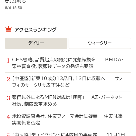
き」批判も
8/6 18:50
アクセスランキング
デイリー
ウィークリー
CES省略、品質起点の開発に発想転換を PMDA・
栗林審査役、製販後データの発信も要請
【中医協】新薬10成分13品目、13日に収載へ サノ
フィのサークリサ皮下注など
薬価以外によるMFN対応は「困難」 AZ・バーネット
社長、制度改革求める
米投資調査会社、住友ファーマ会計に疑義 住友は事
実関係を否定
【中医協】デュピクセントに4度目の再算定 11月1日