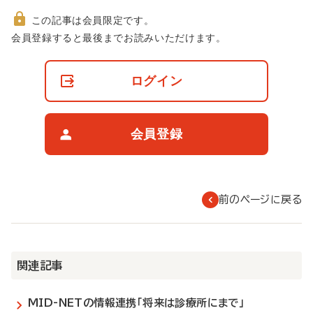
この記事は会員限定です。
非
会員登録すると最後までお読みいただけます。
会
員
の
ログイン
閲
覧
制
限
会員登録
に
つ
い
て
前のページに戻る
関連記事
MID-NETの情報連携「将来は診療所にまで」