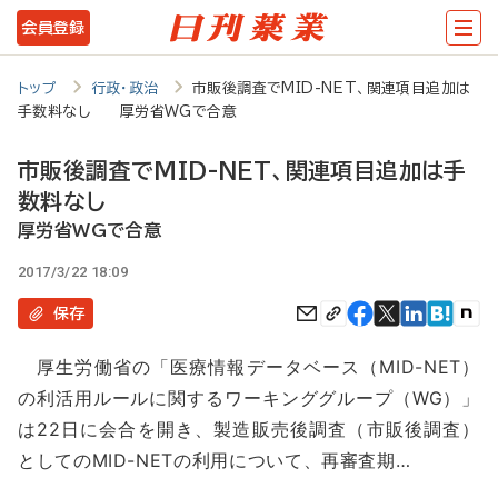
メ
会員登録
イ
ン
トップ
行政・政治
市販後調査でMID-NET、関連項目追加は
手数料なし 厚労省WGで合意
コ
ン
市販後調査でMID-NET、関連項目追加は手
テ
数料なし
ン
厚労省WGで合意
ツ
2017/3/22 18:09
に
保存
移
厚生労働省の「医療情報データベース（MID-NET）
動
の利活用ルールに関するワーキンググループ（WG）」
は22日に会合を開き、製造販売後調査（市販後調査）
としてのMID-NETの利用について、再審査期…