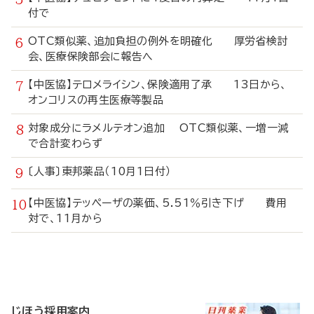
付で
OTC類似薬、追加負担の例外を明確化 厚労省検討
会、医療保険部会に報告へ
【中医協】テロメライシン、保険適用了承 13日から、
オンコリスの再生医療等製品
対象成分にラメルテオン追加 OTC類似薬、一増一減
で合計変わらず
〔人事〕東邦薬品（10月1日付）
【中医協】テッペーザの薬価、5.51％引き下げ 費用
対で、11月から
寄
稿
じほう採用案内