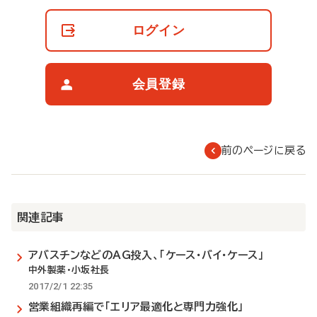
員
の
ログイン
閲
覧
制
限
会員登録
に
つ
い
て
前のページに戻る
関連記事
アバスチンなどのAG投入、「ケース・バイ・ケース」
中外製薬・小坂社長
2017/2/1 22:35
営業組織再編で「エリア最適化と専門力強化」