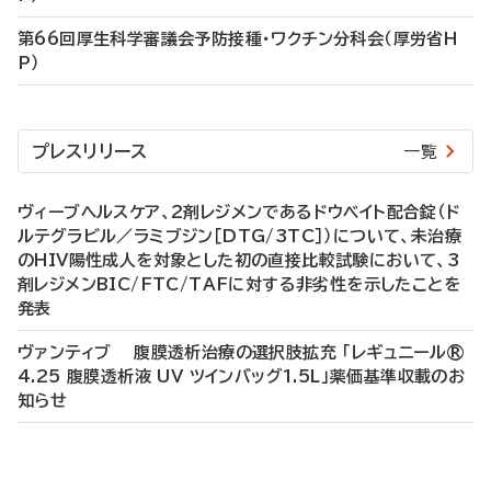
第66回厚生科学審議会予防接種・ワクチン分科会（厚労省H
P）
プレスリリース
一覧
ヴィーブヘルスケア、2剤レジメンであるドウベイト配合錠（ド
ルテグラビル／ラミブジン［DTG/3TC］）について、未治療
のHIV陽性成人を対象とした初の直接比較試験において、3
剤レジメンBIC/FTC/TAFに対する非劣性を示したことを
発表
ヴァンティブ 腹膜透析治療の選択肢拡充 「レギュニール®
4.25 腹膜透析液 UV ツインバッグ1.5L」薬価基準収載のお
知らせ
P