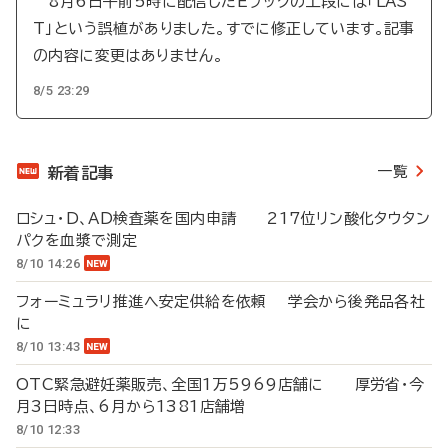
8月6日午前5時に配信したEブックの上段には「LAS
T」という誤植がありました。すでに修正しています。記事
の内容に変更はありません。
8/5 23:29
一覧
新着記事
ロシュ・D、AD検査薬を国内申請 217位リン酸化タウタン
パクを血漿で測定
8/10 14:26
フォーミュラリ推進へ安定供給を依頼 学会から後発品各社
に
8/10 13:43
OTC緊急避妊薬販売、全国1万5969店舗に 厚労省・今
月3日時点、6月から1381店舗増
8/10 12:33