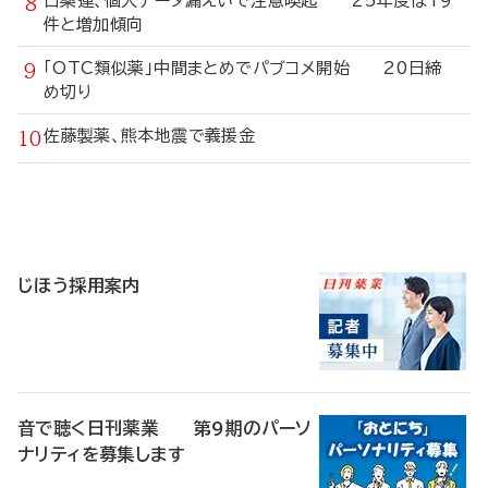
日薬連、個人データ漏えいで注意喚起 25年度は19
件と増加傾向
「OTC類似薬」中間まとめでパブコメ開始 20日締
め切り
佐藤製薬、熊本地震で義援金
寄
稿
じほう採用案内
音で聴く日刊薬業 第9期のパーソ
ナリティを募集します