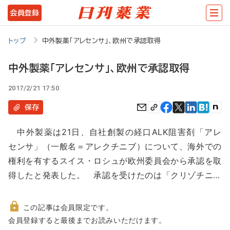
メ
会員登録
イ
ン
トップ
中外製薬「アレセンサ」、欧州で承認取得
コ
中外製薬「アレセンサ」、欧州で承認取得
ン
2017/2/21 17:50
テ
ン
保存
ツ
中外製薬は21日、自社創製の経口ALK阻害剤「アレ
に
センサ」（一般名＝アレクチニブ）について、海外での
移
権利を有するスイス・ロシュが欧州委員会から承認を取
動
得したと発表した。 承認を受けたのは「クリゾチニ…
この記事は会員限定です。
非
会員登録すると最後までお読みいただけます。
会