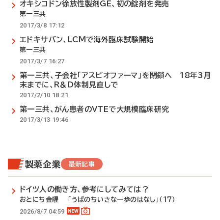
オキシコドン徐放性製剤GE、初の錠剤を発売
第一三共
2017/3/8 17:12
エドキサバン、LCMで海外臨床試験開始
第一三共
2017/3/7 16:27
第一三共、子会社「アスビオファーマ」を閉鎖へ 18年3月
末までに、R＆D体制見直しで
2017/2/10 18:21
第一三共、がん患者のVTEで大規模臨床研究
2017/3/13 19:46
製薬企業
最新記事
ドイツ人の働き方、参考にしてみては？
おとにち金曜 「うぱのちいさな一歩のはなし」（17）
2026/8/7 04:59