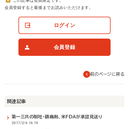
この記事は会員限定です。
非
会員登録すると最後までお読みいただけます。
会
員
の
ログイン
閲
覧
制
限
会員登録
に
つ
い
て
前のページに戻る
関連記事
第一三共の制吐・鎮痛剤、米FDAが承認見送り
2017/2/6 16:19