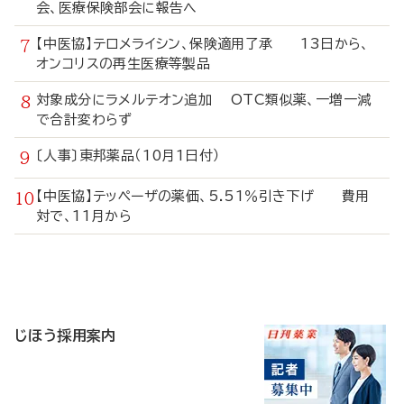
会、医療保険部会に報告へ
【中医協】テロメライシン、保険適用了承 13日から、
オンコリスの再生医療等製品
対象成分にラメルテオン追加 OTC類似薬、一増一減
で合計変わらず
〔人事〕東邦薬品（10月1日付）
【中医協】テッペーザの薬価、5.51％引き下げ 費用
対で、11月から
寄
稿
じほう採用案内