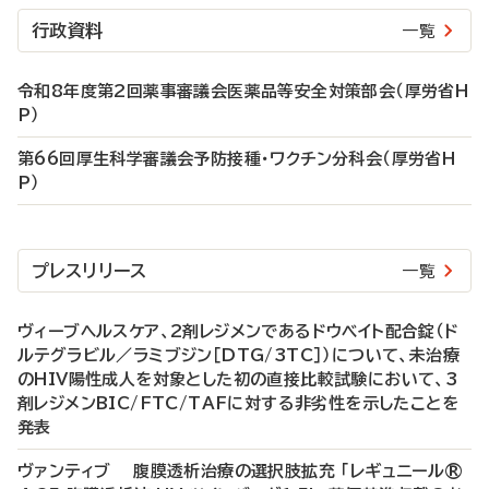
行政資料
一覧
令和8年度第2回薬事審議会医薬品等安全対策部会（厚労省H
P）
第66回厚生科学審議会予防接種・ワクチン分科会（厚労省H
P）
プレスリリース
一覧
ヴィーブヘルスケア、2剤レジメンであるドウベイト配合錠（ド
ルテグラビル／ラミブジン［DTG/3TC］）について、未治療
のHIV陽性成人を対象とした初の直接比較試験において、3
剤レジメンBIC/FTC/TAFに対する非劣性を示したことを
発表
ヴァンティブ 腹膜透析治療の選択肢拡充 「レギュニール®