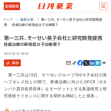
メ
会員登録
イ
ン
トップ
製薬企業
第一三共、そーせい英子会社と研究開発提
携 疼痛治療の新規低分子治療薬で
コ
ン
第一三共、そーせい英子会社と研究開発提携
テ
疼痛治療の新規低分子治療薬で
ン
2017/3/13 18:53
ツ
保存
に
第一三共は13日、そーせいグループ100％子会社の英
移
ヘプタレス社との間で、疼痛治療に向けたGPCR（Gタ
動
ンパク質共役受容体）をターゲットとする新薬研究と研
究技術ライセンスに関する契約を締結したと発表…