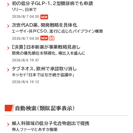
初の低分子GLP-1、2型糖尿病でも申請
リリー、日米で
2026/8/7 04:30
次世代AD薬、開発戦略を具体化
エーザイ・井戸CSO、進行に応じたパイプライン構築
2026/8/7 04:30
【決算】日本新薬が事業戦略見直し
開発の優先順位を明確化、導出入を盛んに
2026/8/6 19:47
タブネオス、欧州で承認取り消し
キッセイ「日本では引き続き協議中」
2026/8/6 19:12
自動検索（類似記事表示）
婦人科領域の低分子化合物創出で提携
帝人ファーマとあすか製薬