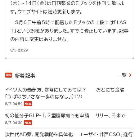
（水）～14日（金）は日刊薬業のEブックを休刊に致しま
す。ウェブサイトは随時更新します。
8月6日午前5時に配信したEブックの上段には「LAS
T」という誤植がありました。すでに修正しています。記事
の内容に変更はありません。
8/5 23:29
一覧
新着記事
ドイツ人の働き方、参考にしてみては？ おとにち金曜
「うぱのちいさな一歩のはなし」（17）
8/7 04:59
初の低分子GLP-1、2型糖尿病でも申請 リリー、日米で
8/7 04:30
次世代AD薬、開発戦略を具体化 エーザイ・井戸CSO、進行