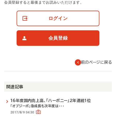
非
会員登録すると最後までお読みいただけます。
会
員
の
ログイン
閲
覧
制
限
会員登録
に
つ
い
て
前のページに戻る
関連記事
16年度国内売上高、「ハーボニー」2年連続1位
「オプジーボ」急成長も次年度は･･･
2017/8/9 04:30