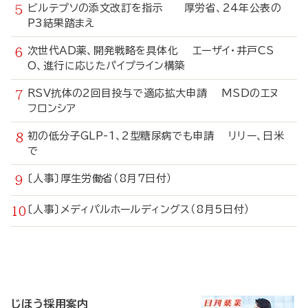
ビルテプソの添文改訂を指示 厚労省、24年公表の
P3結果踏まえ
次世代AD薬、開発戦略を具体化 エーザイ・井戸CS
O、進行に応じたパイプライン構築
RSV抗体の2回目投与で適応拡大申請 MSDのエヌ
フロンシア
初の低分子GLP-1、2型糖尿病でも申請 リリー、日米
で
〔人事〕厚生労働省（8月7日付）
〔人事〕メディパルホールディングス（8月5日付）
寄
稿
じほう採用案内