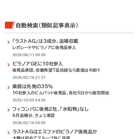
自動検索（類似記事表示）
「ラストAG」は3成分、追補収載
レボレードやビラノアに後発品参入
2026/06/11 00:00
ビラノアGEに10社参入
後発品承認、収載希望7品目超なら薬価は4掛け
2026/02/16 21:21
薬価は先発の35％
10社参入のビムパット後発品、各社5日から販売開始
2025/12/05 04:30
フィコンパに後発2社、「水和物」なし
6月追補分、きょう承認
2026/02/16 00:00
ラストAGはエスファのビラノア後発品か
大鵬は初めてグループ外に許諾