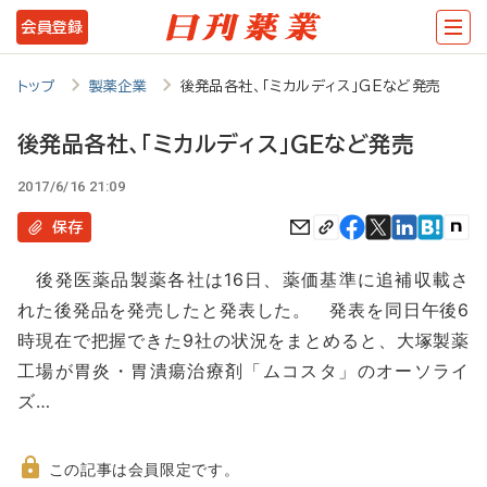
メ
会員登録
イ
ン
トップ
製薬企業
後発品各社、「ミカルディス」GEなど発売
コ
後発品各社、「ミカルディス」GEなど発売
ン
2017/6/16 21:09
テ
ン
保存
ツ
後発医薬品製薬各社は16日、薬価基準に追補収載さ
に
れた後発品を発売したと発表した。 発表を同日午後6
移
時現在で把握できた9社の状況をまとめると、大塚製薬
動
工場が胃炎・胃潰瘍治療剤「ムコスタ」のオーソライ
ズ…
この記事は会員限定です。