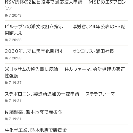
RSV抗体の2回目投与で適応拡大申請 MSDのエヌフロン
シア
8/7 20:43
ビルテプソの添文改訂を指示 厚労省、24年公表のP3結
果踏まえ
8/7 20:33
2030年までに黒字化目指す オンコリス・浦田社長
8/7 20:33
米ゴッサムの報告書に反論 住友ファーマ、会計処理の適正
性強調
8/7 19:37
ステボロニン、製造所追加の一変申請 ステラファーマ
8/7 19:31
佐藤製薬、熊本地震で義援金
8/7 19:31
生化学工業、熊本地震で義援金