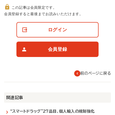
この記事は会員限定です。
非
会員登録すると最後までお読みいただけます。
会
員
の
ログイン
閲
覧
制
限
会員登録
に
つ
い
て
前のページに戻る
関連記事
“スマートドラッグ”27品目、個人輸入の規制強化