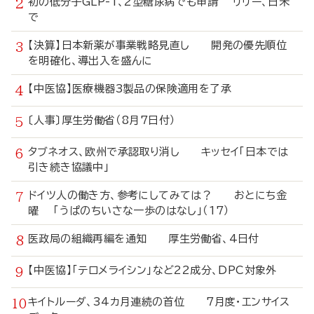
初の低分子GLP-1、2型糖尿病でも申請 リリー、日米
で
【決算】日本新薬が事業戦略見直し 開発の優先順位
を明確化、導出入を盛んに
【中医協】医療機器3製品の保険適用を了承
〔人事〕厚生労働省（8月7日付）
タブネオス、欧州で承認取り消し キッセイ「日本では
引き続き協議中」
ドイツ人の働き方、参考にしてみては？ おとにち金
曜 「うぱのちいさな一歩のはなし」（17）
医政局の組織再編を通知 厚生労働省、4日付
【中医協】「テロメライシン」など22成分、DPC対象外
キイトルーダ、34カ月連続の首位 7月度・エンサイス