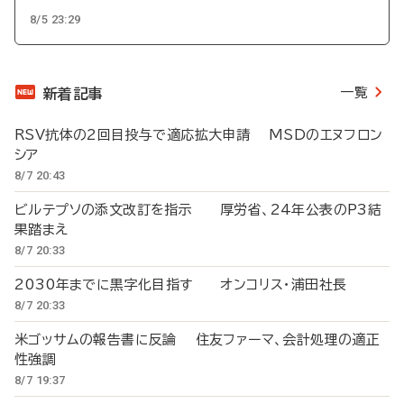
8/5 23:29
一覧
新着記事
RSV抗体の2回目投与で適応拡大申請 MSDのエヌフロン
シア
8/7 20:43
ビルテプソの添文改訂を指示 厚労省、24年公表のP3結
果踏まえ
8/7 20:33
2030年までに黒字化目指す オンコリス・浦田社長
8/7 20:33
米ゴッサムの報告書に反論 住友ファーマ、会計処理の適正
性強調
8/7 19:37