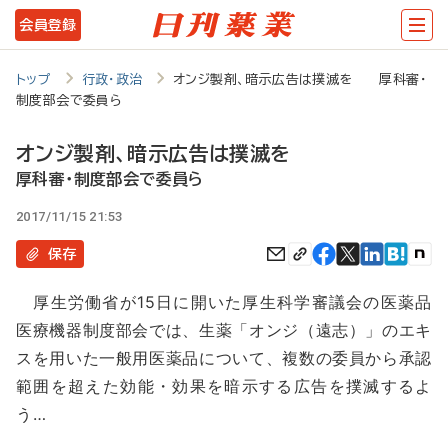
メ
会員登録
イ
ン
トップ
行政・政治
オンジ製剤、暗示広告は撲滅を 厚科審・
制度部会で委員ら
コ
ン
オンジ製剤、暗示広告は撲滅を
テ
厚科審・制度部会で委員ら
ン
2017/11/15 21:53
ツ
保存
に
厚生労働省が15日に開いた厚生科学審議会の医薬品
移
医療機器制度部会では、生薬「オンジ（遠志）」のエキ
動
スを用いた一般用医薬品について、複数の委員から承認
範囲を超えた効能・効果を暗示する広告を撲滅するよ
う…