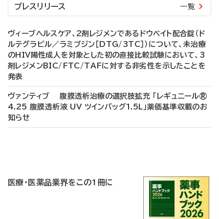
プレスリリース
一覧
ヴィーブヘルスケア、2剤レジメンであるドウベイト配合錠（ド
ルテグラビル／ラミブジン［DTG/3TC］）について、未治療
のHIV陽性成人を対象とした初の直接比較試験において、3
剤レジメンBIC/FTC/TAFに対する非劣性を示したことを
発表
ヴァンティブ 腹膜透析治療の選択肢拡充 「レギュニール®
4.25 腹膜透析液 UV ツインバッグ1.5L」薬価基準収載のお
知らせ
P
R
医療・医薬品業界をこの1冊に