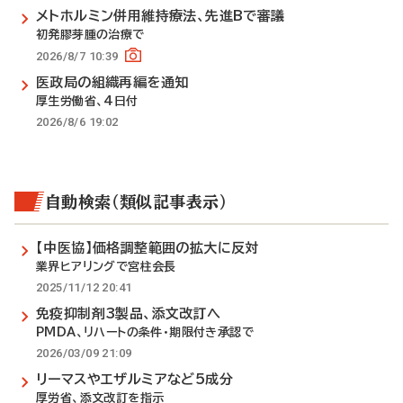
メトホルミン併用維持療法、先進Bで審議
初発膠芽腫の治療で
2026/8/7 10:39
医政局の組織再編を通知
厚生労働省、4日付
2026/8/6 19:02
自動検索（類似記事表示）
【中医協】価格調整範囲の拡大に反対
業界ヒアリングで宮柱会長
2025/11/12 20:41
免疫抑制剤3製品、添文改訂へ
PMDA、リハートの条件・期限付き承認で
2026/03/09 21:09
リーマスやエザルミアなど5成分
厚労省、添文改訂を指示