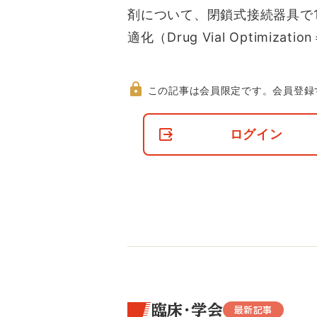
剤について、閉鎖式接続器具で
適化（Drug Vial Optimizatio
この記事は会員限定です。
会員登録
非
会
ログイン
員
の
閲
覧
制
限
に
つ
い
て
臨床・学会
最新記事