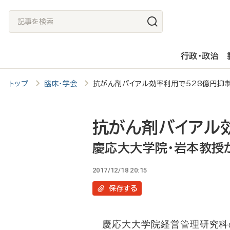
メ
記
イ
事
ン
を
行政・政治
コ
検
ン
索
トップ
臨床・学会
抗がん剤バイアル効率利用で528億円
テ
ン
ツ
抗がん剤バイアル
に
慶応大大学院・岩本教授
移
2017/12/18 20:15
動
保存
する
慶応大大学院経営管理研究科の