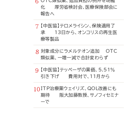
OTC類似薬、追加負担の例外を明確
化 厚労省検討会、医療保険部会に
報告へ
【中医協】テロメライシン、保険適用了
承 13日から、オンコリスの再生医
療等製品
対象成分にラメルテオン追加 OTC
類似薬、一増一減で合計変わらず
【中医協】テッペーザの薬価、5.51％
引き下げ 費用対で、11月から
ITP治療薬ウェイリズ、QOL改善にも
期待 阪大加藤教授、サノフィセミナ
ーで
寄
稿