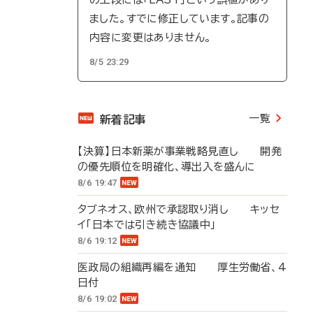
ました。すでに修正しています。記事の
内容に変更はありません。
8/5 23:29
一覧
新着記事
【決算】日本新薬が事業戦略見直し 開発
の優先順位を明確化、導出入を盛んに
8/6 19:47
タブネオス、欧州で承認取り消し キッセ
イ「日本では引き続き協議中」
8/6 19:12
医政局の組織再編を通知 厚生労働省、4
日付
8/6 19:02