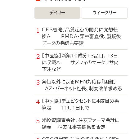
デイリー
ウィークリー
CES省略、品質起点の開発に発想転
換を PMDA・栗林審査役、製販後
データの発信も要請
【中医協】新薬10成分13品目、13日
に収載へ サノフィのサークリサ皮
下注など
薬価以外によるMFN対応は「困難」
AZ・バーネット社長、制度改革求める
【中医協】デュピクセントに4度目の再
算定 11月1日付で
米投資調査会社、住友ファーマ会計に
疑義 住友は事実関係を否定