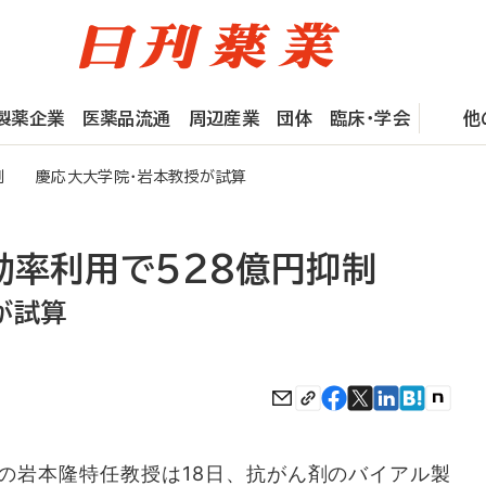
製薬企業
医薬品流通
周辺産業
団体
臨床・学会
他
抑制 慶応大大学院・岩本教授が試算
効率利用で528億円抑制
が試算
岩本隆特任教授は18日、抗がん剤のバイアル製