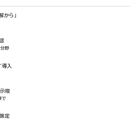
解から」
認
4分野
T導入
を示唆
療で
リ策定