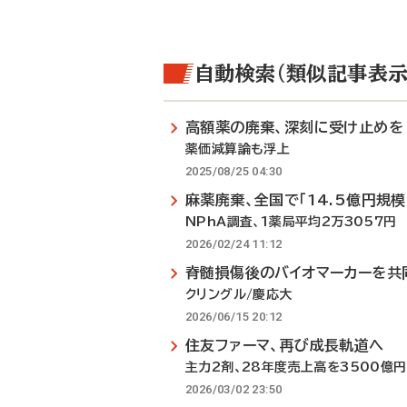
自動検索（類似記事表示
高額薬の廃棄、深刻に受け止めを
薬価減算論も浮上
2025/08/25 04:30
麻薬廃棄、全国で「14.5億円規模
NPhA調査、1薬局平均2万3057円
2026/02/24 11:12
脊髄損傷後のバイオマーカーを共
クリングル/慶応大
2026/06/15 20:12
住友ファーマ、再び成長軌道へ
主力2剤、28年度売上高を3500億
2026/03/02 23:50