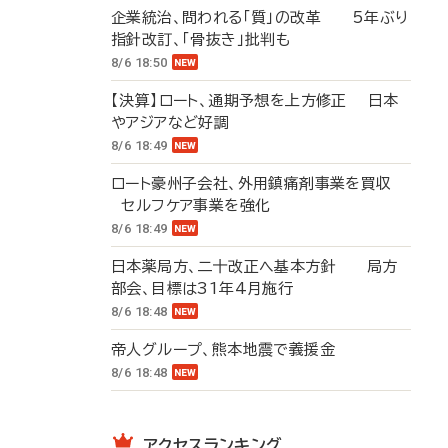
企業統治、問われる「質」の改革 5年ぶり
指針改訂、「骨抜き」批判も
8/6 18:50
【決算】ロート、通期予想を上方修正 日本
やアジアなど好調
8/6 18:49
ロート豪州子会社、外用鎮痛剤事業を買収
セルフケア事業を強化
8/6 18:49
日本薬局方、二十改正へ基本方針 局方
部会、目標は31年4月施行
8/6 18:48
帝人グループ、熊本地震で義援金
8/6 18:48
アクセスランキング