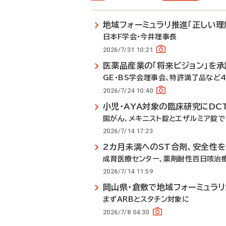
地域フォーミュラリ推進「正しい理
日本F学会・今井理事長
2026/7/31 10:21
医薬品産業の「将来ビジョン」を承
GE・BS学会理事会、特許満了品など
2026/7/24 10:40
小児・AYA対象の臨床研究にDC
国がん、メキニスト錠とエザルミア錠で
2026/7/14 17:23
2カ月未満へのST合剤、安全性
成育医療センター、薬剤耐性百日咳治
2026/7/14 11:59
岡山県・倉敷で地域フォーミュラ
まずARBとスタチン対象に
2026/7/8 04:30