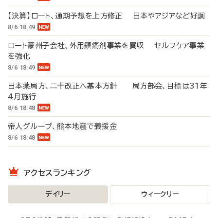
【決算】ロート、通期予想を上方修正 日本やアジアなど好調
8/6 18:49
ロート豪州子会社、外用鎮痛剤事業を買収 セルフケア事業
を強化
8/6 18:49
日本薬局方、二十改正へ基本方針 局方部会、目標は31年
4月施行
8/6 18:48
帝人グループ、熊本地震で義援金
8/6 18:48
アクセスランキング
デイリー
ウィークリー