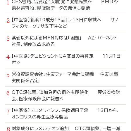
CES省略、品質起点の開発に発想転換を PMDA・
栗林審査役、製販後データの発信も要請
【中医協】新薬10成分13品目、13日に収載へ サノ
フィのサークリサ皮下注など
薬価以外によるMFN対応は「困難」 AZ・バーネット
社長、制度改革求める
【中医協】デュピクセントに4度目の再算定 11月1日
付で
米投資調査会社、住友ファーマ会計に疑義 住友は事
実関係を否定
OTC類似薬、追加負担の例外を明確化 厚労省検討
会、医療保険部会に報告へ
【中医協】テロメライシン、保険適用了承 13日から、
オンコリスの再生医療等製品
対象成分にラメルテオン追加 OTC類似薬、一増一減