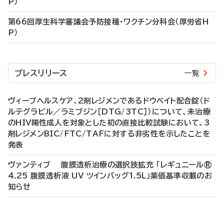
P）
第66回厚生科学審議会予防接種・ワクチン分科会（厚労省H
P）
プレスリリース
一覧
ヴィーブヘルスケア、2剤レジメンであるドウベイト配合錠（ド
ルテグラビル／ラミブジン［DTG/3TC］）について、未治療
のHIV陽性成人を対象とした初の直接比較試験において、3
剤レジメンBIC/FTC/TAFに対する非劣性を示したことを
発表
ヴァンティブ 腹膜透析治療の選択肢拡充 「レギュニール®
4.25 腹膜透析液 UV ツインバッグ1.5L」薬価基準収載のお
知らせ