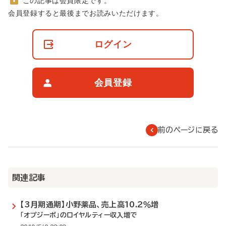
この記事は会員限定です。
非
会員登録すると最後までお読みいただけます。
会
員
の
ログイン
閲
覧
制
限
会員登録
に
つ
い
て
前のページに戻る
関連記事
【3月期通期】小野薬品、売上高10.2％増
「オプジーボ」のロイヤルティー収入増で