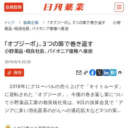
メ
会員登録
イ
ン
トップ
製薬企業
「オプジーボ」、3つの策で巻き返す 小野
薬品・相良社長、パイオニア復権へ意欲
コ
ン
「オプジーボ」、3つの策で巻き返す
テ
小野薬品・相良社長、パイオニア復権へ意欲
ン
2019/5/9 22:23
ツ
保存
に
2018年にグローバルの売り上げで「キイトルーダ」
移
に逆転された「オプジーボ」。今後の巻き返し策につい
動
て小野薬品工業の相良暁社長は、9日の決算会見で「ア
ジアに多い消化器系のがんへの適応拡大など3つの策…