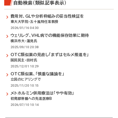
自動検索（類似記事表示）
費用対、GLや分析枠組みの妥当性検証を
東大大学院・五十嵐特任准教授
2026/01/16 04:30
ウェリレグ、VHL病での機能保存効果に期待
横浜市大・蓮見氏
2025/09/10 20:38
OTC類似薬の見直し「まずはセルメ推進を」
国民民主・田村氏
2025/12/01 10:29
OTC類似薬、「慎重な議論を」
立民のヒアリングで
2025/11/20 10:15
メトホルミン併用療法は「やや有効」
初発膠芽腫への先進医療B
2026/07/10 10:14