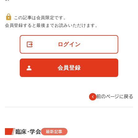
この記事は会員限定です。
非
会員登録すると最後までお読みいただけます。
会
員
の
ログイン
閲
覧
制
限
会員登録
に
つ
い
て
前のページに戻る
臨床・学会
最新記事