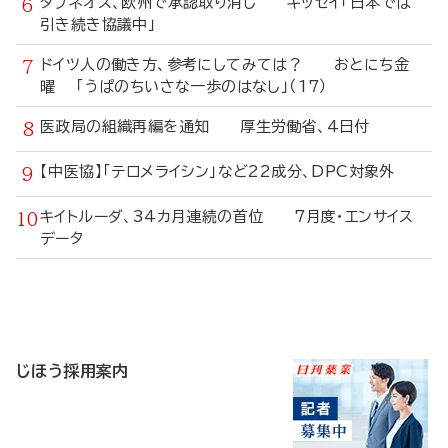
タブネオス、欧州で承認取り消し キッセイ「日本では
引き続き協議中」
ドイツ人の働き方、参考にしてみては？ おとにち金
曜 「うぱのちいさな一歩のはなし」（17）
医政局の組織再編を通知 厚生労働省、4日付
【中医協】「テロメライシン」など22成分、DPC対象外
キイトルーダ、34カ月連続の首位 7月度・エンサイス
データ
寄
稿
じほう採用案内