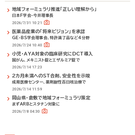
地域フォーミュラリ推進「正しい理解から」
日本F学会・今井理事長
2026/7/31 10:21
医薬品産業の「将来ビジョン」を承認
GE・BS学会理事会、特許満了品など4分野
2026/7/24 10:40
小児・AYA対象の臨床研究にDCT導入
国がん、メキニスト錠とエザルミア錠で
2026/7/14 17:23
2カ月未満へのST合剤、安全性を示唆
成育医療センター、薬剤耐性百日咳治療で
2026/7/14 11:59
岡山県・倉敷で地域フォーミュラリ策定
まずARBとスタチン対象に
2026/7/8 04:30