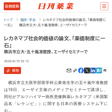
メ
会員登録
イ
ン
トップ
臨床・学会
レカネマブ社会的価値の論文、「薬価制度に
一石」 横浜市立大・五十嵐准教授、エーザイセミナーで
コ
ン
レカネマブ社会的価値の論文、「薬価制度に一
テ
石」
ン
横浜市立大・五十嵐准教授、エーザイセミナーで
ツ
2023/6/19 23:12
に
保存
移
横浜市立大医学部医学科公衆衛生学の五十嵐中准教授
動
は19日、エーザイ主催のメディアセミナーで講演し、
同社がアルツハイマー病疾患修飾薬レカネマブ（米国製
品名「レケンビ」）に関する日本の医療システム下に
お…