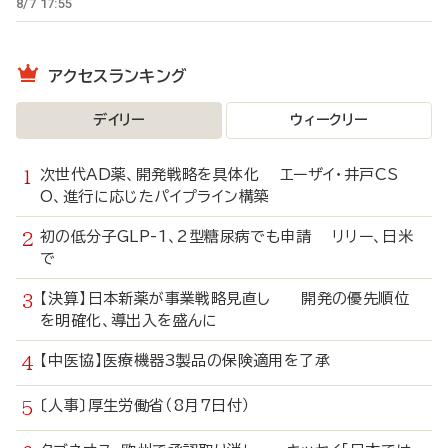
8/7 17:55
アクセスランキング
デイリー
ウィークリー
次世代AD薬、開発戦略を具体化 エーザイ・井戸CS
O、進行に応じたパイプライン構築
初の低分子GLP-1、2型糖尿病でも申請 リリー、日米
で
【決算】日本新薬が事業戦略見直し 開発の優先順位
を明確化、導出入を盛んに
【中医協】医療機器3製品の保険適用を了承
〔人事〕厚生労働省（8月7日付）