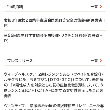
行政資料
一覧
令和8年度第2回薬事審議会医薬品等安全対策部会（厚労省H
P）
第66回厚生科学審議会予防接種・ワクチン分科会（厚労省H
P）
プレスリリース
一覧
ヴィーブヘルスケア、2剤レジメンであるドウベイト配合錠（ド
ルテグラビル／ラミブジン［DTG/3TC］）について、未治療
のHIV陽性成人を対象とした初の直接比較試験において、3
剤レジメンBIC/FTC/TAFに対する非劣性を示したことを
発表
ヴァンティブ 腹膜透析治療の選択肢拡充 「レギュニール®