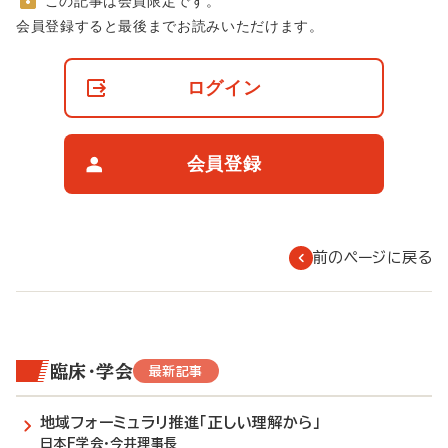
この記事は会員限定です。
非
会員登録すると最後までお読みいただけます。
会
員
の
ログイン
閲
覧
制
限
会員登録
に
つ
い
て
前のページに戻る
臨床・学会
最新記事
地域フォーミュラリ推進「正しい理解から」
日本F学会・今井理事長