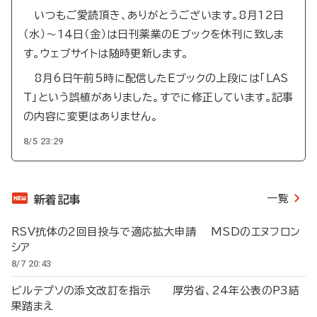
いつもご愛読頂き、ありがとうございます。8月12日
（水）～14日（金）は日刊薬業のEブックを休刊に致しま
す。ウェブサイトは随時更新します。
8月6日午前5時に配信したEブックの上段には「LAS
T」という誤植がありました。すでに修正しています。記事
の内容に変更はありません。
8/5 23:29
一覧
新着記事
RSV抗体の2回目投与で適応拡大申請 MSDのエヌフロン
シア
8/7 20:43
ビルテプソの添文改訂を指示 厚労省、24年公表のP3結
果踏まえ