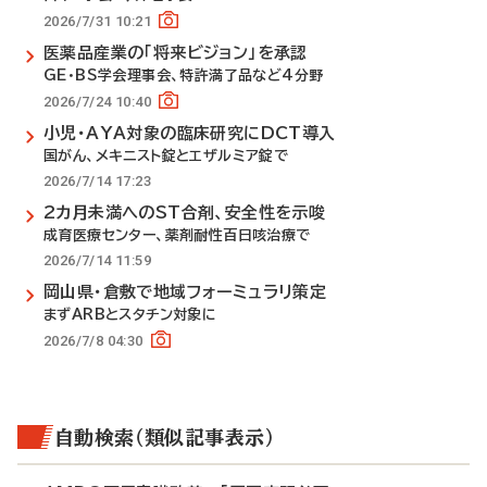
2026/7/31 10:21
医薬品産業の「将来ビジョン」を承認
GE・BS学会理事会、特許満了品など4分野
2026/7/24 10:40
小児・AYA対象の臨床研究にDCT導入
国がん、メキニスト錠とエザルミア錠で
2026/7/14 17:23
2カ月未満へのST合剤、安全性を示唆
成育医療センター、薬剤耐性百日咳治療で
2026/7/14 11:59
岡山県・倉敷で地域フォーミュラリ策定
まずARBとスタチン対象に
2026/7/8 04:30
自動検索（類似記事表示）