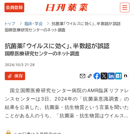
メ
会員登録
イ
ン
トップ
臨床・学会
抗菌薬「ウイルスに効く」、半数超が誤認
国際医療研究センターのネット調査
コ
ン
抗菌薬「ウイルスに効く」、半数超が誤認
テ
国際医療研究センターのネット調査
ン
2024/10/3 21:28
ツ
保存
に
国立国際医療研究センター病院のAMR臨床リファレ
移
ンスセンターは3日、2024年の「抗菌薬意識調査」の
動
結果を公表した。抗菌薬・抗生物質という言葉を聞いた
ことがある人のうち、「抗菌薬・抗生物質はウイルス…