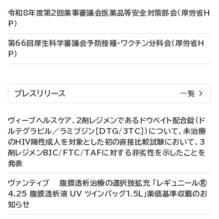
令和8年度第2回薬事審議会医薬品等安全対策部会（厚労省H
P）
第66回厚生科学審議会予防接種・ワクチン分科会（厚労省H
P）
プレスリリース
一覧
ヴィーブヘルスケア、2剤レジメンであるドウベイト配合錠（ド
ルテグラビル／ラミブジン［DTG/3TC］）について、未治療
のHIV陽性成人を対象とした初の直接比較試験において、3
剤レジメンBIC/FTC/TAFに対する非劣性を示したことを
発表
ヴァンティブ 腹膜透析治療の選択肢拡充 「レギュニール®
4.25 腹膜透析液 UV ツインバッグ1.5L」薬価基準収載のお
知らせ