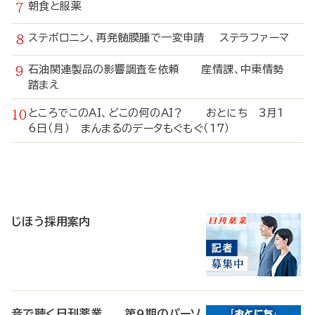
朝食と服薬
ステボロニン、再発髄膜腫で一変申請 ステラファーマ
石油関連製品の影響調査を依頼 産情課、中東情勢
踏まえ
ところでこのAI、どこの何のAI？ おとにち 3月1
6日（月） まんまるのデータもぐもぐ（17）
寄
稿
じほう採用案内
音で聴く日刊薬業 第9期のパーソ