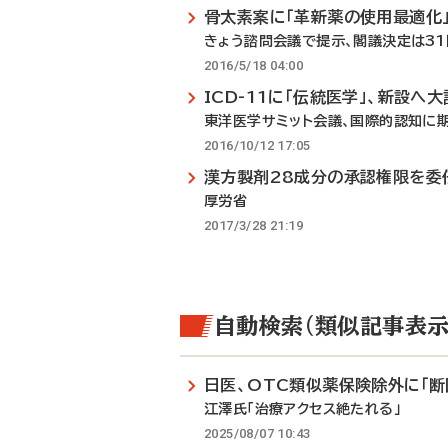
骨太素案に「革新薬の使用最適化
きょう諮問会議で提示、閣議決定は31
2016/5/18 04:00
ICD-11に「伝統医学」、新設へ
東洋医学サミット会議、国際的認知に
2016/10/12 17:05
漢方製剤28成分の承認権限を委
厚労省
2017/3/28 21:19
自動検索（類似記事表示
日医、OTC類似薬保険除外に「断
江澤氏「治療アクセス絶たれる」
2025/08/07 10:43