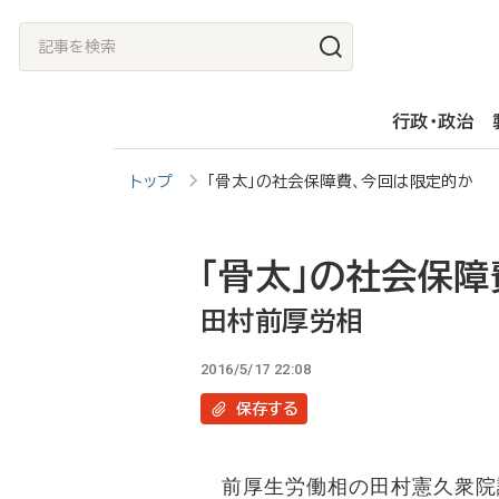
メ
記
イ
事
ン
を
行政・政治
コ
検
ン
索
トップ
「骨太」の社会保障費、今回は限定的か
テ
ン
ツ
「骨太」の社会保
に
田村前厚労相
移
2016/5/17 22:08
動
保存
する
前厚生労働相の田村憲久衆院議