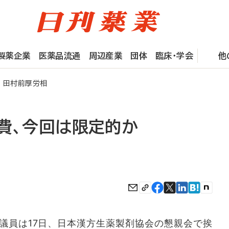
製薬企業
医薬品流通
周辺産業
団体
臨床・学会
他
 田村前厚労相
障費、今回は限定的か
員は17日、日本漢方生薬製剤協会の懇親会で挨