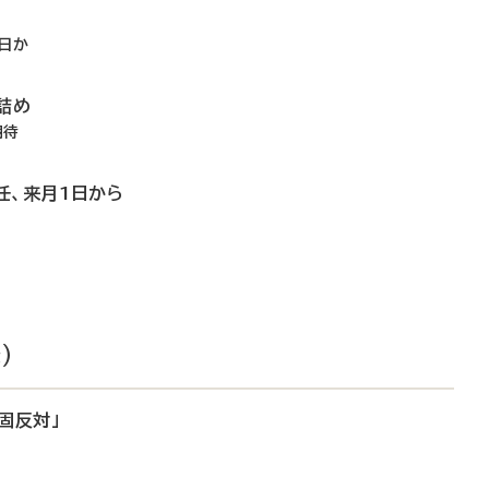
」
日か
大詰め
期待
任、来月1日から
）
固反対」