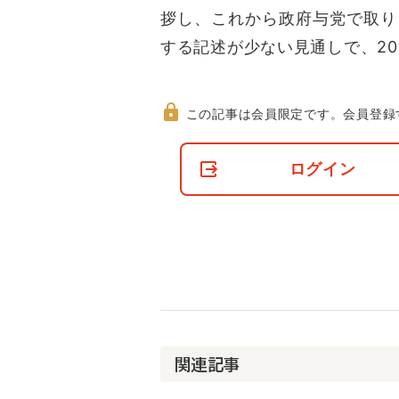
拶し、これから政府与党で取り
する記述が少ない見通しで、20
この記事は会員限定です。
会員登録
非
会
ログイン
員
の
閲
覧
制
限
に
つ
い
て
関連記事