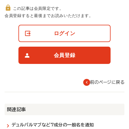
この記事は会員限定です。
非
会員登録すると最後までお読みいただけます。
会
員
の
ログイン
閲
覧
制
限
会員登録
に
つ
い
て
前のページに戻る
関連記事
デュルバルマブなど7成分の一般名を通知