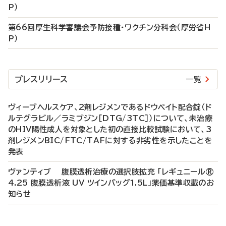
P）
第66回厚生科学審議会予防接種・ワクチン分科会（厚労省H
P）
プレスリリース
一覧
ヴィーブヘルスケア、2剤レジメンであるドウベイト配合錠（ド
ルテグラビル／ラミブジン［DTG/3TC］）について、未治療
のHIV陽性成人を対象とした初の直接比較試験において、3
剤レジメンBIC/FTC/TAFに対する非劣性を示したことを
発表
ヴァンティブ 腹膜透析治療の選択肢拡充 「レギュニール®
4.25 腹膜透析液 UV ツインバッグ1.5L」薬価基準収載のお
知らせ