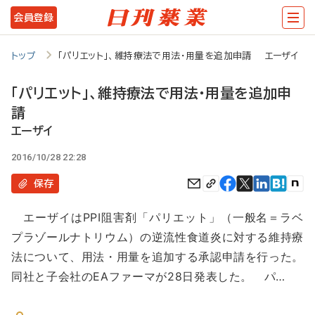
メ
会員登録
イ
ン
トップ
「パリエット」、維持療法で用法・用量を追加申請 エーザイ
コ
「パリエット」、維持療法で用法・用量を追加申
ン
請
テ
エーザイ
ン
2016/10/28 22:28
ツ
保存
に
移
エーザイはPPI阻害剤「パリエット」（一般名＝ラベ
動
プラゾールナトリウム）の逆流性食道炎に対する維持療
法について、用法・用量を追加する承認申請を行った。
同社と子会社のEAファーマが28日発表した。 パ…