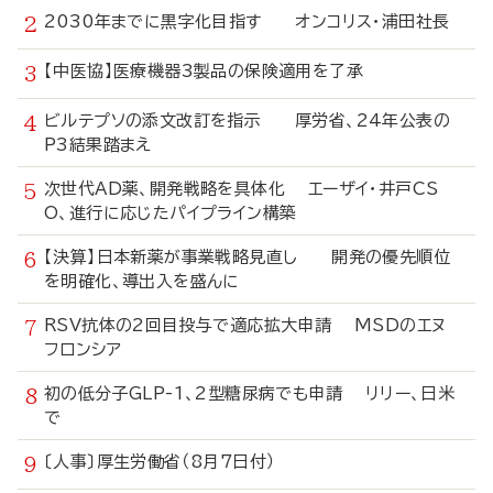
2030年までに黒字化目指す オンコリス・浦田社長
【中医協】医療機器3製品の保険適用を了承
ビルテプソの添文改訂を指示 厚労省、24年公表の
P3結果踏まえ
次世代AD薬、開発戦略を具体化 エーザイ・井戸CS
O、進行に応じたパイプライン構築
【決算】日本新薬が事業戦略見直し 開発の優先順位
を明確化、導出入を盛んに
RSV抗体の2回目投与で適応拡大申請 MSDのエヌ
フロンシア
初の低分子GLP-1、2型糖尿病でも申請 リリー、日米
で
〔人事〕厚生労働省（8月7日付）