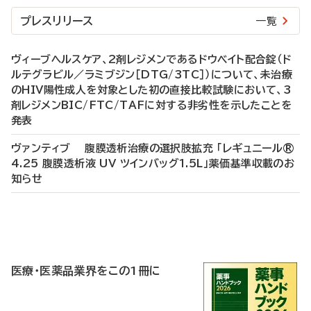
プレスリリース
一覧
ヴィーブヘルスケア、2剤レジメンであるドウベイト配合錠（ド
ルテグラビル／ラミブジン［DTG/3TC］）について、未治療
のHIV陽性成人を対象とした初の直接比較試験において、3
剤レジメンBIC/FTC/TAFに対する非劣性を示したことを
発表
ヴァンティブ 腹膜透析治療の選択肢拡充 「レギュニール®
4.25 腹膜透析液 UV ツインバッグ1.5L」薬価基準収載のお
知らせ
P
R
医療・医薬品業界をこの1冊に