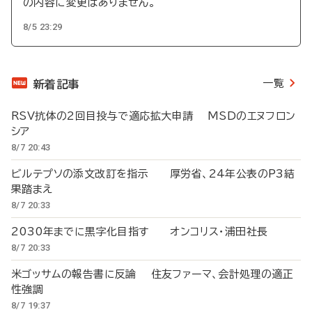
の内容に変更はありません。
8/5 23:29
一覧
新着記事
RSV抗体の2回目投与で適応拡大申請 MSDのエヌフロン
シア
8/7 20:43
ビルテプソの添文改訂を指示 厚労省、24年公表のP3結
果踏まえ
8/7 20:33
2030年までに黒字化目指す オンコリス・浦田社長
8/7 20:33
米ゴッサムの報告書に反論 住友ファーマ、会計処理の適正
性強調
8/7 19:37