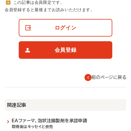
この記事は会員限定です。
非
会員登録すると最後までお読みいただけます。
会
員
の
ログイン
閲
覧
制
限
会員登録
に
つ
い
て
前のページに戻る
関連記事
EAファーマ、泡状注腸製剤を承認申請
取得後はキッセイと併売