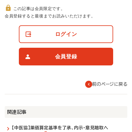
この記事は会員限定です。
非
会員登録すると最後までお読みいただけます。
会
員
の
ログイン
閲
覧
制
限
会員登録
に
つ
い
て
前のページに戻る
関連記事
【中医協】薬価算定基準を了承、内示・意見聴取へ