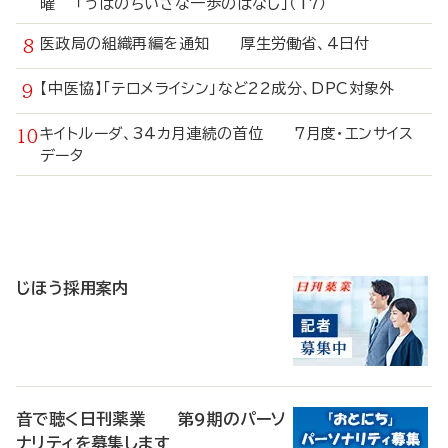
曜 「うぱのちいさな一歩のはなし」（17）
医政局の組織再編を通知 厚生労働省、4日付
【中医協】「テロメライシン」など22成分、DPC対象外
キイトルーダ、34カ月連続の首位 7月度・エンサイス
データ
寄
稿
じほう採用案内
音で聴く日刊薬業 第9期のパーソ
ナリティを募集します