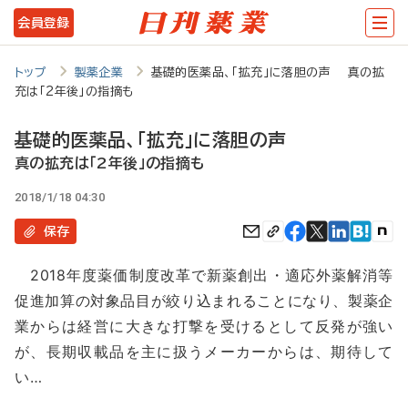
メ
会員登録
イ
ン
トップ
製薬企業
基礎的医薬品、「拡充」に落胆の声 真の拡
充は「2年後」の指摘も
コ
ン
基礎的医薬品、「拡充」に落胆の声
テ
真の拡充は「2年後」の指摘も
ン
2018/1/18 04:30
ツ
保存
に
2018年度薬価制度改革で新薬創出・適応外薬解消等
移
促進加算の対象品目が絞り込まれることになり、製薬企
動
業からは経営に大きな打撃を受けるとして反発が強い
が、長期収載品を主に扱うメーカーからは、期待して
い…