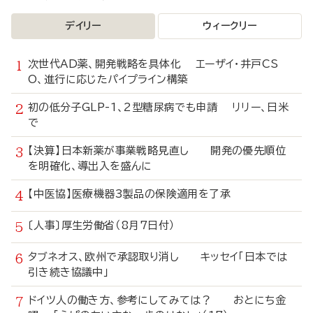
デイリー
ウィークリー
次世代AD薬、開発戦略を具体化 エーザイ・井戸CS
O、進行に応じたパイプライン構築
初の低分子GLP-1、2型糖尿病でも申請 リリー、日米
で
【決算】日本新薬が事業戦略見直し 開発の優先順位
を明確化、導出入を盛んに
【中医協】医療機器3製品の保険適用を了承
〔人事〕厚生労働省（8月7日付）
タブネオス、欧州で承認取り消し キッセイ「日本では
引き続き協議中」
ドイツ人の働き方、参考にしてみては？ おとにち金