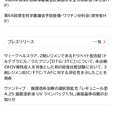
P）
第66回厚生科学審議会予防接種・ワクチン分科会（厚労省H
P）
プレスリリース
一覧
ヴィーブヘルスケア、2剤レジメンであるドウベイト配合錠（ド
ルテグラビル／ラミブジン［DTG/3TC］）について、未治療
のHIV陽性成人を対象とした初の直接比較試験において、3
剤レジメンBIC/FTC/TAFに対する非劣性を示したことを
発表
ヴァンティブ 腹膜透析治療の選択肢拡充 「レギュニール®
4.25 腹膜透析液 UV ツインバッグ1.5L」薬価基準収載のお
知らせ