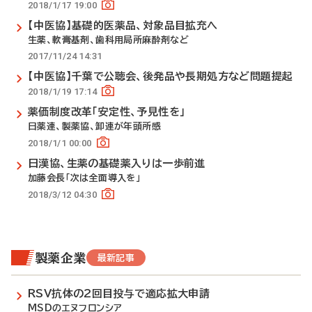
2018/1/17 19:00
【中医協】基礎的医薬品、対象品目拡充へ
生薬、軟膏基剤、歯科用局所麻酔剤など
2017/11/24 14:31
【中医協】千葉で公聴会、後発品や長期処方など問題提起
2018/1/19 17:14
薬価制度改革「安定性、予見性を」
日薬連、製薬協、卸連が年頭所感
2018/1/1 00:00
日漢協、生薬の基礎薬入りは一歩前進
加藤会長「次は全面導入を」
2018/3/12 04:30
製薬企業
最新記事
RSV抗体の2回目投与で適応拡大申請
MSDのエヌフロンシア