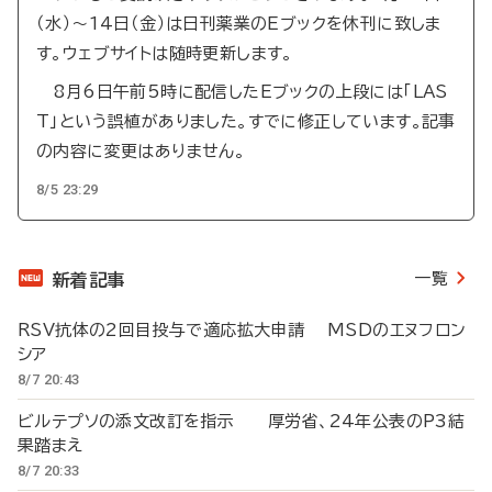
（水）～14日（金）は日刊薬業のEブックを休刊に致しま
す。ウェブサイトは随時更新します。
8月6日午前5時に配信したEブックの上段には「LAS
T」という誤植がありました。すでに修正しています。記事
の内容に変更はありません。
8/5 23:29
一覧
新着記事
RSV抗体の2回目投与で適応拡大申請 MSDのエヌフロン
シア
8/7 20:43
ビルテプソの添文改訂を指示 厚労省、24年公表のP3結
果踏まえ
8/7 20:33