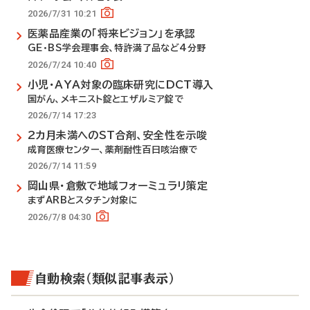
2026/7/31 10:21
医薬品産業の「将来ビジョン」を承認
GE・BS学会理事会、特許満了品など4分野
2026/7/24 10:40
小児・AYA対象の臨床研究にDCT導入
国がん、メキニスト錠とエザルミア錠で
2026/7/14 17:23
2カ月未満へのST合剤、安全性を示唆
成育医療センター、薬剤耐性百日咳治療で
2026/7/14 11:59
岡山県・倉敷で地域フォーミュラリ策定
まずARBとスタチン対象に
2026/7/8 04:30
自動検索（類似記事表示）