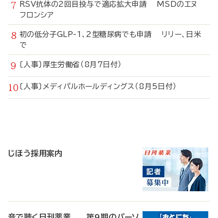
RSV抗体の2回目投与で適応拡大申請 MSDのエヌ
フロンシア
初の低分子GLP-1、2型糖尿病でも申請 リリー、日米
で
〔人事〕厚生労働省（8月7日付）
〔人事〕メディパルホールディングス（8月5日付）
寄
稿
じほう採用案内
音で聴く日刊薬業 第9期のパーソ