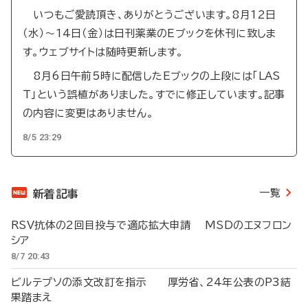
いつもご愛読頂き、ありがとうございます。8月12日
（水）～14日（金）は日刊薬業のEブックを休刊に致しま
す。ウェブサイトは随時更新します。
8月6日午前5時に配信したEブックの上段には「LAS
T」という誤植がありました。すでに修正しています。記事
の内容に変更はありません。
8/5 23:29
一覧
新着記事
RSV抗体の2回目投与で適応拡大申請 MSDのエヌフロン
シア
8/7 20:43
ビルテプソの添文改訂を指示 厚労省、24年公表のP3結
果踏まえ