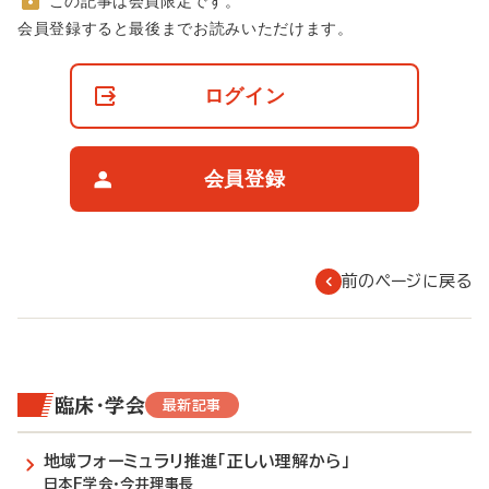
この記事は会員限定です。
非
会員登録すると最後までお読みいただけます。
会
員
の
ログイン
閲
覧
制
限
会員登録
に
つ
い
て
前のページに戻る
臨床・学会
最新記事
地域フォーミュラリ推進「正しい理解から」
日本F学会・今井理事長