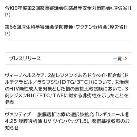
令和8年度第2回薬事審議会医薬品等安全対策部会（厚労省H
P）
第66回厚生科学審議会予防接種・ワクチン分科会（厚労省H
P）
プレスリリース
一覧
ヴィーブヘルスケア、2剤レジメンであるドウベイト配合錠（ド
ルテグラビル／ラミブジン［DTG/3TC］）について、未治療
のHIV陽性成人を対象とした初の直接比較試験において、3
剤レジメンBIC/FTC/TAFに対する非劣性を示したことを
発表
ヴァンティブ 腹膜透析治療の選択肢拡充 「レギュニール®
4.25 腹膜透析液 UV ツインバッグ1.5L」薬価基準収載のお
知らせ