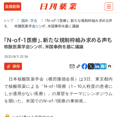
メ
会員登録
イ
ン
トップ
臨床・学会
「N-of-1医療」、新たな規制枠組み求める声
も 核酸医薬学会シンポ、米国事例を基に議論
コ
ン
「N-of-1医療」、新たな規制枠組み求める声も
テ
核酸医薬学会シンポ、米国事例を基に議論
ン
2022/8/3 22:36
ツ
保存
に
日本核酸医薬学会（横田隆徳会長）は3日、東京都内
移
で核酸医薬による「N-of-1医療（1～10人程度の患者に
動
しか適用がない医療）」の展望をテーマにシンポジウム
を開いた。米国でのN-of-1医療の事例発…