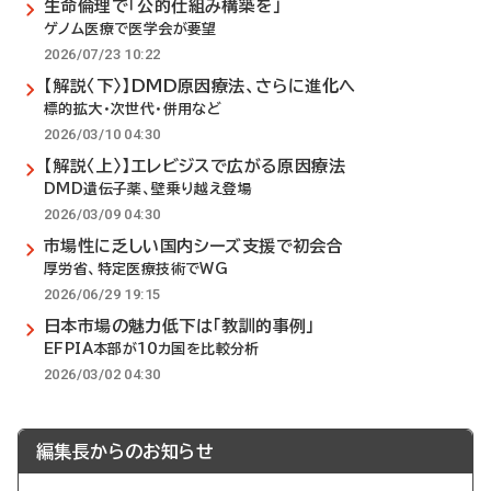
生命倫理で「公的仕組み構築を」
ゲノム医療で医学会が要望
2026/07/23 10:22
【解説〈下〉】DMD原因療法、さらに進化へ
標的拡大・次世代・併用など
2026/03/10 04:30
【解説〈上〉】エレビジスで広がる原因療法
DMD遺伝子薬、壁乗り越え登場
2026/03/09 04:30
市場性に乏しい国内シーズ支援で初会合
厚労省、特定医療技術でWG
2026/06/29 19:15
日本市場の魅力低下は「教訓的事例」
EFPIA本部が10カ国を比較分析
2026/03/02 04:30
編集長からのお知らせ