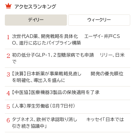
アクセスランキング
デイリー
ウィークリー
次世代AD薬、開発戦略を具体化 エーザイ・井戸CS
O、進行に応じたパイプライン構築
初の低分子GLP-1、2型糖尿病でも申請 リリー、日米
で
【決算】日本新薬が事業戦略見直し 開発の優先順位
を明確化、導出入を盛んに
【中医協】医療機器3製品の保険適用を了承
〔人事〕厚生労働省（8月7日付）
タブネオス、欧州で承認取り消し キッセイ「日本では
引き続き協議中」