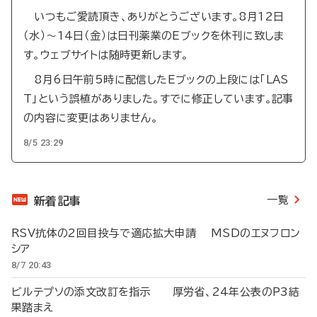
いつもご愛読頂き、ありがとうございます。8月12日
（水）～14日（金）は日刊薬業のEブックを休刊に致しま
す。ウェブサイトは随時更新します。
8月6日午前5時に配信したEブックの上段には「LAS
T」という誤植がありました。すでに修正しています。記事
の内容に変更はありません。
8/5 23:29
一覧
新着記事
RSV抗体の2回目投与で適応拡大申請 MSDのエヌフロン
シア
8/7 20:43
ビルテプソの添文改訂を指示 厚労省、24年公表のP3結
果踏まえ