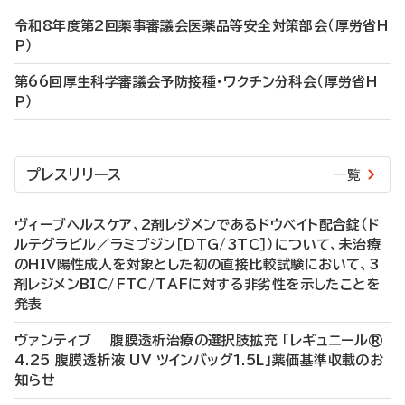
令和8年度第2回薬事審議会医薬品等安全対策部会（厚労省H
P）
第66回厚生科学審議会予防接種・ワクチン分科会（厚労省H
P）
プレスリリース
一覧
ヴィーブヘルスケア、2剤レジメンであるドウベイト配合錠（ド
ルテグラビル／ラミブジン［DTG/3TC］）について、未治療
のHIV陽性成人を対象とした初の直接比較試験において、3
剤レジメンBIC/FTC/TAFに対する非劣性を示したことを
発表
ヴァンティブ 腹膜透析治療の選択肢拡充 「レギュニール®
4.25 腹膜透析液 UV ツインバッグ1.5L」薬価基準収載のお
知らせ