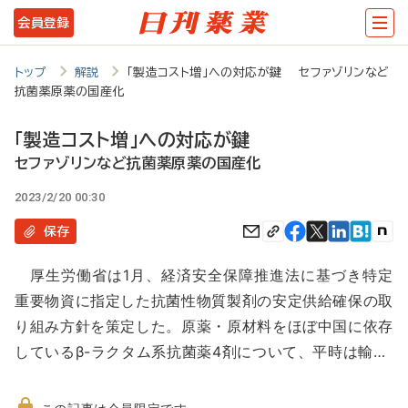
メ
会員登録
イ
ン
トップ
解説
「製造コスト増」への対応が鍵 セファゾリンなど
抗菌薬原薬の国産化
コ
ン
「製造コスト増」への対応が鍵
テ
セファゾリンなど抗菌薬原薬の国産化
ン
2023/2/20 00:30
ツ
保存
に
厚生労働省は1月、経済安全保障推進法に基づき特定
移
重要物資に指定した抗菌性物質製剤の安定供給確保の取
動
り組み方針を策定した。原薬・原材料をほぼ中国に依存
しているβ-ラクタム系抗菌薬4剤について、平時は輸…