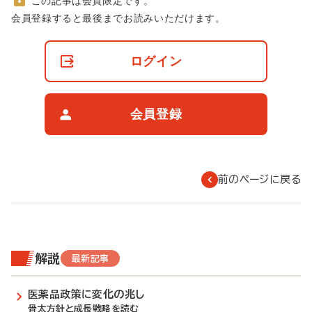
この記事は会員限定です。
非
会員登録すると最後までお読みいただけます。
会
員
の
ログイン
閲
覧
制
限
会員登録
に
つ
い
て
前のページに戻る
解説
最新記事
医薬品政策に変化の兆し
骨太方針と成長戦略を読む