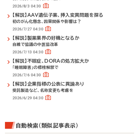
2026/8/3 04:30
【解説】AAV遺伝子薬、挿入変異問題を探る
初のがん化懸念、因果関係や影響は？
2026/7/27 04:30
【解説】製薬業界の好機となるか
自維で協議の中医協改革
2026/7/13 04:30
【解説】不眠症、DORAの処方拡大か
「睡眠障害」の標榜解禁で
2026/7/6 04:30
【解説】企業指標の公表に異論あり
受託製造など、名称変更も考慮を
2026/6/29 04:30
自動検索（類似記事表示）