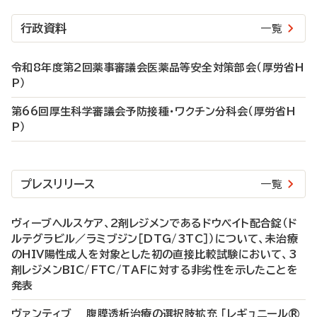
行政資料
一覧
令和8年度第2回薬事審議会医薬品等安全対策部会（厚労省H
P）
第66回厚生科学審議会予防接種・ワクチン分科会（厚労省H
P）
プレスリリース
一覧
ヴィーブヘルスケア、2剤レジメンであるドウベイト配合錠（ド
ルテグラビル／ラミブジン［DTG/3TC］）について、未治療
のHIV陽性成人を対象とした初の直接比較試験において、3
剤レジメンBIC/FTC/TAFに対する非劣性を示したことを
発表
ヴァンティブ 腹膜透析治療の選択肢拡充 「レギュニール®