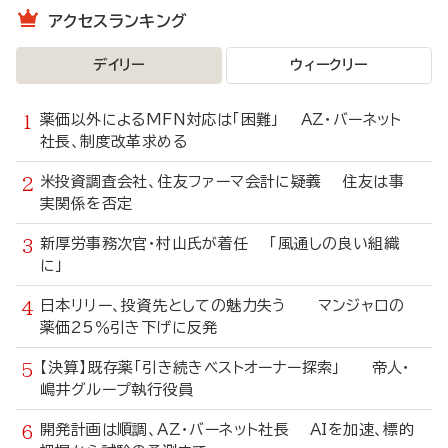
アクセスランキング
デイリー
ウィークリー
薬価以外によるMFN対応は「困難」 AZ・バーネット
社長、制度改革求める
米投資調査会社、住友ファーマ会計に疑義 住友は事
実関係を否定
新厚労事務次官・村山氏が着任 「風通しの良い組織
に」
日本リリー、投資先としての魅力失う マンジャロの
薬価25％引き下げに反発
【決算】既存薬「引き続きベストオーナー探索」 帝人・
嶋井グループ執行役員
開発計画は順調、AZ・バーネット社長 AIを加速、標的