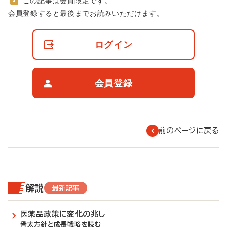
この記事は会員限定です。
非
会員登録すると最後までお読みいただけます。
会
員
の
ログイン
閲
覧
制
限
会員登録
に
つ
い
て
前のページに戻る
解説
最新記事
医薬品政策に変化の兆し
骨太方針と成長戦略を読む