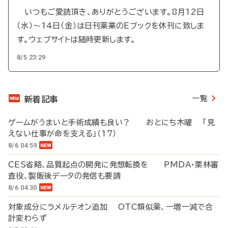
いつもご愛読頂き、ありがとうございます。8月12日
（水）～14日（金）は日刊薬業のEブックを休刊に致しま
す。ウェブサイトは随時更新します。
8/5 23:29
一覧
新着記事
ゲームがうまいと手術成績も良い？ おとにち木曜 「見
えない仕事が命を支える」（17）
8/6 04:59
CES省略、品質起点の開発に発想転換を PMDA・栗林審
査役、製販後データの発信も要請
8/6 04:30
対象成分にラメルテオン追加 OTC類似薬、一増一減で合
計変わらず