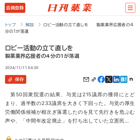
メ
会員登録
イ
ン
トップ
解説
ロビー活動の立て直しを 製薬業界応援者の4
分の1が落選
コ
ン
ロビー活動の立て直しを
テ
製薬業界応援者の4分の1が落選
ン
2024/11/11 04:30
ツ
保存
に
第50回衆院選の結果、与党は215議席の獲得にとど
移
まり、過半数の233議席を大きく下回った。与党の厚生
動
労働関係候補が相次ぎ落選したのを見て先行きを危ぶむ
声や、「中間年改定廃止」を打ち出していた立憲民…