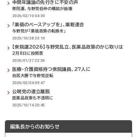
中間年議論の先行きに不安の声
衆院選、与野党伯仲の構図が崩壊
2026/02/10 04:30
「薬価のベースアップを」、薬粧連合
与野党が「薬価政策の転換を」
2025/10/28 23:10
【衆院選2026】与野党乱立、医薬品政策のかじ取りは
2月8日に投開票
2026/01/27 22:36
医療・介護資格持つ衆院議員、27人に
自民大勝で与野党逆転
2026/03/04 09:47
公明党の連立離脱
医薬品政策も不透明に
2025/10/14 20:45
編集長からのお知らせ