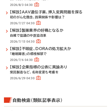
2026/8/3 04:30
【解説】AAV遺伝子薬、挿入変異問題を探る
初のがん化懸念、因果関係や影響は？
2026/7/27 04:30
【解説】製薬業界の好機となるか
自維で協議の中医協改革
2026/7/13 04:30
【解説】不眠症、DORAの処方拡大か
「睡眠障害」の標榜解禁で
2026/7/6 04:30
【解説】企業指標の公表に異論あり
受託製造など、名称変更も考慮を
2026/6/29 04:30
自動検索（類似記事表示）