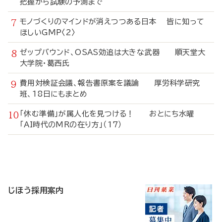
把握から試験の予測まで
モノづくりのマインドが消えつつある日本 皆に知って
ほしいGMP〈2〉
ゼップバウンド、OSAS効追は大きな武器 順天堂大
大学院・葛西氏
費用対検証会議、報告書原案を議論 厚労科学研究
班、18日にもまとめ
「休む準備」が属人化を見つける！ おとにち水曜
「AI時代のMRの在り方」（17）
寄
稿
じほう採用案内