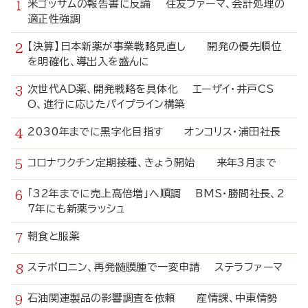
米ゴッサムの報告書に反論 住友ファーマ、会計処理の
適正性強調
【決算】日本新薬が事業戦略見直し 開発の優先順位
を明確化、導出入を盛んに
次世代AD薬、開発戦略を具体化 エーザイ・井戸CS
O、進行に応じたパイプライン構築
2030年までに黒字化目指す オンコリス・浦田社長
コロナワクチン定期接種、きょう開始 来年3月まで
「32年までに売上高倍増」へ順調 BMS・勝間社長、2
7年にも新薬ラッシュ
朝食と服薬
ステボロニン、再発髄膜腫で一変申請 ステラファーマ
石油関連製品の影響調査を依頼 産情課、中東情勢