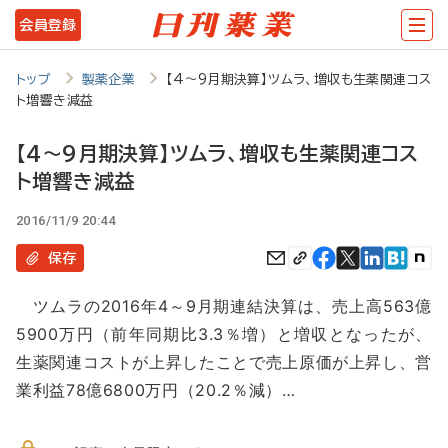
メ
会員登録
イ
ン
トップ
製薬企業
【4～9月期決算】ツムラ、増収も生薬関連コス
ト増響き減益
コ
ン
【4～9月期決算】ツムラ、増収も生薬関連コス
テ
ト増響き減益
ン
2016/11/9 20:44
ツ
保存
に
移
ツムラの2016年4～9月期連結決算は、売上高563億
5900万円（前年同期比3.3％増）と増収となったが、
動
生薬関連コストが上昇したことで売上原価が上昇し、営
業利益78億6800万円（20.2％減）…