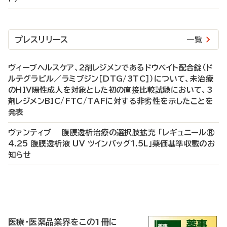
プレスリリース
一覧
ヴィーブヘルスケア、2剤レジメンであるドウベイト配合錠（ド
ルテグラビル／ラミブジン［DTG/3TC］）について、未治療
のHIV陽性成人を対象とした初の直接比較試験において、3
剤レジメンBIC/FTC/TAFに対する非劣性を示したことを
発表
ヴァンティブ 腹膜透析治療の選択肢拡充 「レギュニール®
4.25 腹膜透析液 UV ツインバッグ1.5L」薬価基準収載のお
知らせ
P
R
医療・医薬品業界をこの1冊に