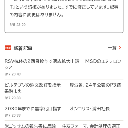
T」という誤植がありました。すでに修正しています。記事
の内容に変更はありません。
8/5 23:29
一覧
新着記事
RSV抗体の2回目投与で適応拡大申請 MSDのエヌフロン
シア
8/7 20:43
ビルテプソの添文改訂を指示 厚労省、24年公表のP3結
果踏まえ
8/7 20:33
2030年までに黒字化目指す オンコリス・浦田社長
8/7 20:33
米ゴッサムの報告書に反論 住友ファーマ、会計処理の適正