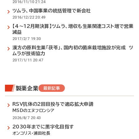
2016/11/10 21:24
ツムラ、中国事業の統括管理で新会社
2016/12/22 20:49
【4～12月期決算】ツムラ、増収も生薬関連コスト増で営業
減益
2017/2/7 19:30
漢方の原料生薬「茯苓」、国内初の菌床栽培施設が完成 ツ
ムラが技術協力
2017/1/11 20:47
製薬企業
最新記事
RSV抗体の2回目投与で適応拡大申請
MSDのエヌフロンシア
2026/8/7 20:43
2030年までに黒字化目指す
オンコリス・浦田社長