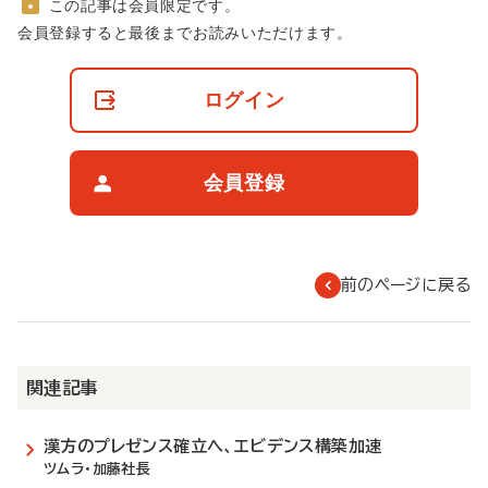
この記事は会員限定です。
非
会員登録すると最後までお読みいただけます。
会
員
の
ログイン
閲
覧
制
限
会員登録
に
つ
い
て
前のページに戻る
関連記事
漢方のプレゼンス確立へ、エビデンス構築加速
ツムラ・加藤社長