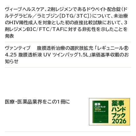
ヴィーブヘルスケア、2剤レジメンであるドウベイト配合錠（ド
ルテグラビル／ラミブジン［DTG/3TC］）について、未治療
のHIV陽性成人を対象とした初の直接比較試験において、3
剤レジメンBIC/FTC/TAFに対する非劣性を示したことを
発表
ヴァンティブ 腹膜透析治療の選択肢拡充 「レギュニール®
4.25 腹膜透析液 UV ツインバッグ1.5L」薬価基準収載のお
知らせ
P
R
医療・医薬品業界をこの1冊に