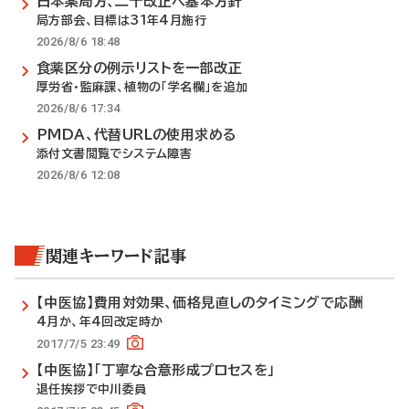
日本薬局方、二十改正へ基本方針
局方部会、目標は31年4月施行
2026/8/6 18:48
食薬区分の例示リストを一部改正
厚労省・監麻課、植物の「学名欄」を追加
2026/8/6 17:34
PMDA、代替URLの使用求める
添付文書閲覧でシステム障害
2026/8/6 12:08
関連キーワード記事
【中医協】費用対効果、価格見直しのタイミングで応酬
4月か、年4回改定時か
2017/7/5 23:49
【中医協】「丁寧な合意形成プロセスを」
退任挨拶で中川委員