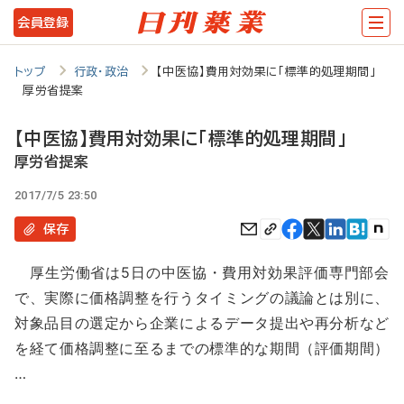
メ
会員登録
イ
ン
トップ
行政・政治
【中医協】費用対効果に「標準的処理期間」
厚労省提案
コ
ン
【中医協】費用対効果に「標準的処理期間」
テ
厚労省提案
ン
2017/7/5 23:50
ツ
保存
に
厚生労働省は5日の中医協・費用対効果評価専門部会
移
で、実際に価格調整を行うタイミングの議論とは別に、
動
対象品目の選定から企業によるデータ提出や再分析など
を経て価格調整に至るまでの標準的な期間（評価期間）
…