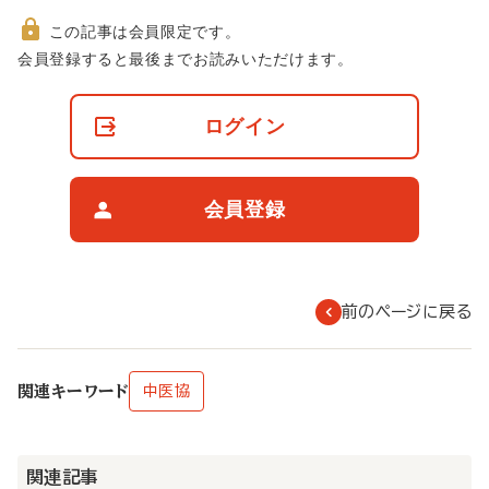
この記事は会員限定です。
非
会員登録すると最後までお読みいただけます。
会
員
の
ログイン
閲
覧
制
限
会員登録
に
つ
い
て
前のページに戻る
関連キーワード
中医協
関連記事