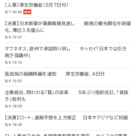
〔人事〕厚生労働省（8月7日付）
8/7 00:00
【決算】日本新薬が事業戦略見直し 開発の優先順位を明確
化、導出入を盛んに
8/6 19:47
タブネオス、欧州で承認取り消し キッセイ「日本では引き
続き協議中」
8/6 19:12
医政局の組織再編を通知 厚生労働省、4日付
8/6 19:02
企業統治、問われる「質」の改革 5年ぶり指針改訂、「骨抜
き」批判も
8/6 18:50
【決算】ロート、通期予想を上方修正 日本やアジアなど好調
8/6 18:49