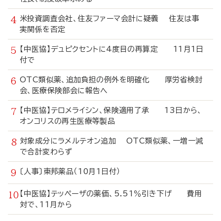
米投資調査会社、住友ファーマ会計に疑義 住友は事
実関係を否定
【中医協】デュピクセントに4度目の再算定 11月1日
付で
OTC類似薬、追加負担の例外を明確化 厚労省検討
会、医療保険部会に報告へ
【中医協】テロメライシン、保険適用了承 13日から、
オンコリスの再生医療等製品
対象成分にラメルテオン追加 OTC類似薬、一増一減
で合計変わらず
〔人事〕東邦薬品（10月1日付）
【中医協】テッペーザの薬価、5.51％引き下げ 費用
対で、11月から