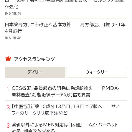
ロート豪州子会社、外用鎮痛剤事業を買収 セルフケア事業
を強化
8/6 18:49
日本薬局方、二十改正へ基本方針 局方部会、目標は31年
4月施行
8/6 18:48
アクセスランキング
デイリー
ウィークリー
CES省略、品質起点の開発に発想転換を PMDA・
栗林審査役、製販後データの発信も要請
【中医協】新薬10成分13品目、13日に収載へ サノ
フィのサークリサ皮下注など
薬価以外によるMFN対応は「困難」 AZ・バーネット
社長、制度改革求める