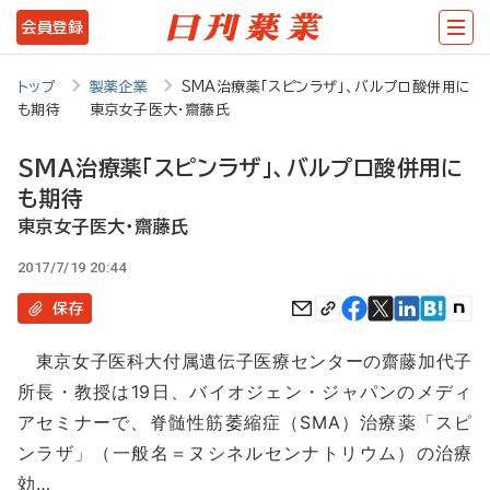
メ
会員登録
イ
ン
トップ
製薬企業
SMA治療薬「スピンラザ」、バルプロ酸併用に
も期待 東京女子医大・齋藤氏
コ
ン
SMA治療薬「スピンラザ」、バルプロ酸併用に
テ
も期待
ン
東京女子医大・齋藤氏
ツ
2017/7/19 20:44
に
保存
移
東京女子医科大付属遺伝子医療センターの齋藤加代子
動
所長・教授は19日、バイオジェン・ジャパンのメディ
アセミナーで、脊髄性筋萎縮症（SMA）治療薬「スピ
ンラザ」（一般名＝ヌシネルセンナトリウム）の治療
効…