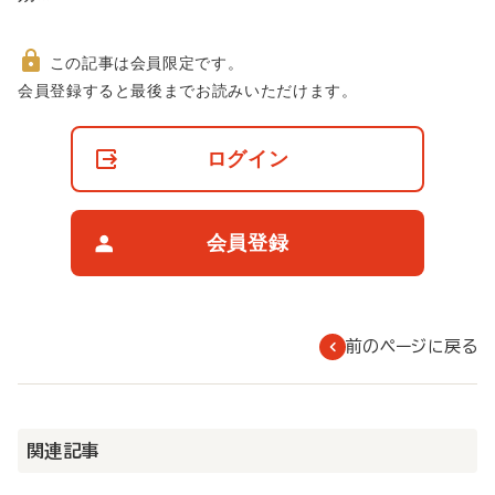
この記事は会員限定です。
非
会員登録すると最後までお読みいただけます。
会
員
の
ログイン
閲
覧
制
限
会員登録
に
つ
い
て
前のページに戻る
関連記事