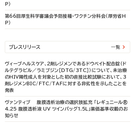
P）
第66回厚生科学審議会予防接種・ワクチン分科会（厚労省H
P）
プレスリリース
一覧
ヴィーブヘルスケア、2剤レジメンであるドウベイト配合錠（ド
ルテグラビル／ラミブジン［DTG/3TC］）について、未治療
のHIV陽性成人を対象とした初の直接比較試験において、3
剤レジメンBIC/FTC/TAFに対する非劣性を示したことを
発表
ヴァンティブ 腹膜透析治療の選択肢拡充 「レギュニール®
4.25 腹膜透析液 UV ツインバッグ1.5L」薬価基準収載のお
知らせ