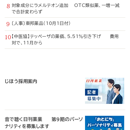
対象成分にラメルテオン追加 OTC類似薬、一増一減
で合計変わらず
〔人事〕東邦薬品（10月1日付）
【中医協】テッペーザの薬価、5.51％引き下げ 費用
対で、11月から
寄
稿
じほう採用案内
音で聴く日刊薬業 第9期のパーソ
ナリティを募集します