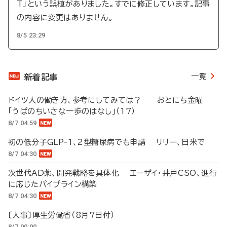
T」という誤植がありました。すでに修正しています。記事
の内容に変更はありません。
8/5 23:29
一覧
新着記事
ドイツ人の働き方、参考にしてみては？ おとにち金曜
「うぱのちいさな一歩のはなし」（17）
8/7 04:59
初の低分子GLP-1、2型糖尿病でも申請 リリー、日米で
8/7 04:30
次世代AD薬、開発戦略を具体化 エーザイ・井戸CSO、進行
に応じたパイプライン構築
8/7 04:30
〔人事〕厚生労働省（8月7日付）
8/7 00:00