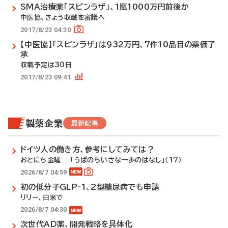
SMA治療薬「スピンラザ」、1瓶1000万円前後か
中医協、きょう収載を審議へ
2017/8/23 04:30
【中医協】「スピンラザ」は932万円、7件10品目の薬価了
承
収載予定は30日
2017/8/23 09:41
製薬企業
最新記事
ドイツ人の働き方、参考にしてみては？
おとにち金曜 「うぱのちいさな一歩のはなし」（17）
2026/8/7 04:59
初の低分子GLP-1、2型糖尿病でも申請
リリー、日米で
2026/8/7 04:30
次世代AD薬、開発戦略を具体化