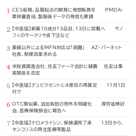
CES省略、品質起点の開発に発想転換を PMDA・
栗林審査役、製販後データの発信も要請
【中医協】新薬10成分13品目、13日に収載へ サノ
フィのサークリサ皮下注など
薬価以外によるMFN対応は「困難」 AZ・バーネット
社長、制度改革求める
米投資調査会社、住友ファーマ会計に疑義 住友は事
実関係を否定
【中医協】デュピクセントに4度目の再算定 11月1日
付で
OTC類似薬、追加負担の例外を明確化 厚労省検討
会、医療保険部会に報告へ
【中医協】テロメライシン、保険適用了承 13日から、
オンコリスの再生医療等製品