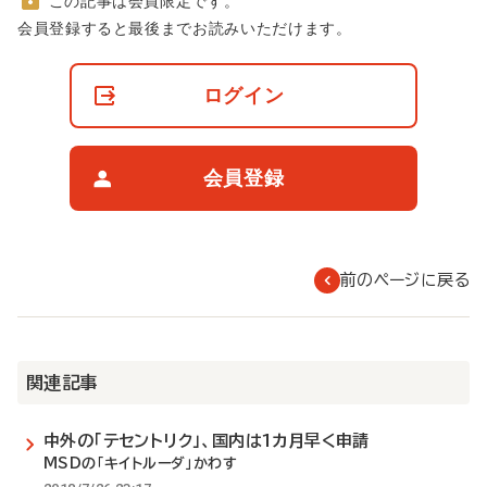
この記事は会員限定です。
非
会員登録すると最後までお読みいただけます。
会
員
の
ログイン
閲
覧
制
限
会員登録
に
つ
い
て
前のページに戻る
関連記事
中外の「テセントリク」、国内は1カ月早く申請
MSDの「キイトルーダ」かわす