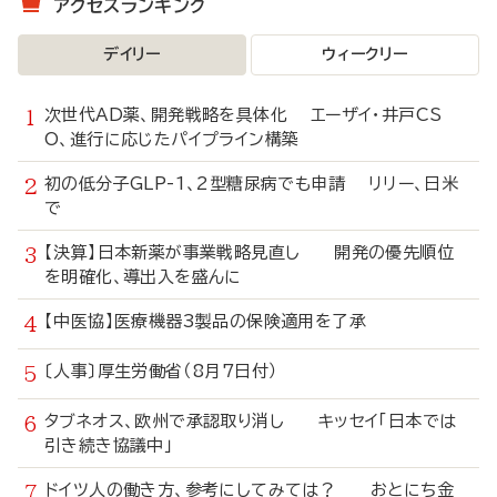
アクセスランキング
デイリー
ウィークリー
次世代AD薬、開発戦略を具体化 エーザイ・井戸CS
O、進行に応じたパイプライン構築
初の低分子GLP-1、2型糖尿病でも申請 リリー、日米
で
【決算】日本新薬が事業戦略見直し 開発の優先順位
を明確化、導出入を盛んに
【中医協】医療機器3製品の保険適用を了承
〔人事〕厚生労働省（8月7日付）
タブネオス、欧州で承認取り消し キッセイ「日本では
引き続き協議中」
ドイツ人の働き方、参考にしてみては？ おとにち金