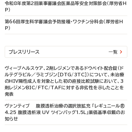
令和8年度第2回薬事審議会医薬品等安全対策部会（厚労省H
P）
第66回厚生科学審議会予防接種・ワクチン分科会（厚労省H
P）
プレスリリース
一覧
ヴィーブヘルスケア、2剤レジメンであるドウベイト配合錠（ド
ルテグラビル／ラミブジン［DTG/3TC］）について、未治療
のHIV陽性成人を対象とした初の直接比較試験において、3
剤レジメンBIC/FTC/TAFに対する非劣性を示したことを
発表
ヴァンティブ 腹膜透析治療の選択肢拡充 「レギュニール®
4.25 腹膜透析液 UV ツインバッグ1.5L」薬価基準収載のお
知らせ