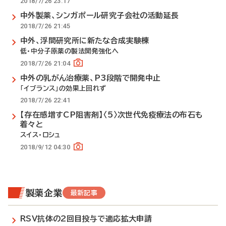
2018/7/26 23:17
中外製薬、シンガポール研究子会社の活動延長
2018/7/26 21:45
中外、浮間研究所に新たな合成実験棟
低・中分子原薬の製法開発強化へ
2018/7/26 21:04
中外の乳がん治療薬、P3段階で開発中止
「イブランス」の効果上回れず
2018/7/26 22:41
【存在感増すCP阻害剤】〈5〉次世代免疫療法の布石も
着々と
スイス・ロシュ
2018/9/12 04:30
製薬企業
最新記事
RSV抗体の2回目投与で適応拡大申請