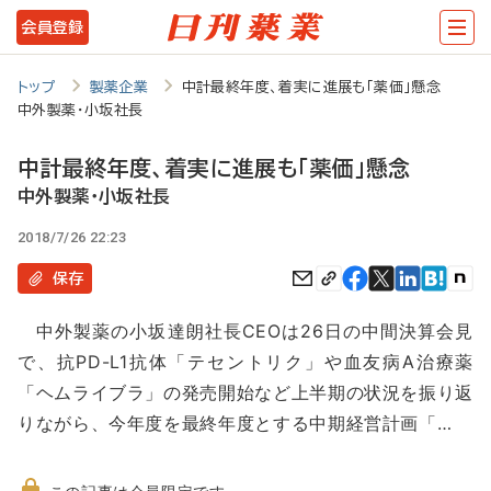
メ
会員登録
イ
ン
トップ
製薬企業
中計最終年度、着実に進展も「薬価」懸念
中外製薬・小坂社長
コ
ン
中計最終年度、着実に進展も「薬価」懸念
テ
中外製薬・小坂社長
ン
2018/7/26 22:23
ツ
保存
に
中外製薬の小坂達朗社長CEOは26日の中間決算会見
移
で、抗PD-L1抗体「テセントリク」や血友病A治療薬
動
「ヘムライブラ」の発売開始など上半期の状況を振り返
りながら、今年度を最終年度とする中期経営計画「…