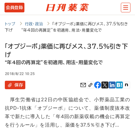
メ
会員登録
イ
ン
トップ
行政・政治
「オプジーボ」薬価に再びメス、37.5％引き
下げ “年4回の再算定”を初適用、用法・用量変化で
コ
ン
「オプジーボ」薬価に再びメス、37.5％引き下
テ
げ
ン
“年4回の再算定”を初適用、用法・用量変化で
ツ
2018/8/22 10:25
に
保存
移
厚生労働省は22日の中医協総会で、小野薬品工業の
動
抗PD-1抗体「オプジーボ」について、薬価制度抜本改
革で新たに導入した「年4回の新薬収載の機会に再算定
を行うルール」を活用し、薬価を37.5％引き下げ…