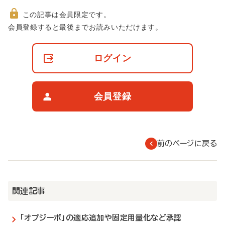
この記事は会員限定です。
非
会員登録すると最後までお読みいただけます。
会
員
の
ログイン
閲
覧
制
限
会員登録
に
つ
い
て
前のページに戻る
関連記事
「オプジーボ」の適応追加や固定用量化など承認