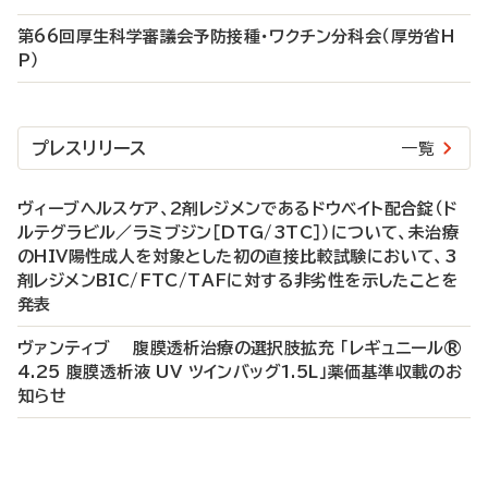
第66回厚生科学審議会予防接種・ワクチン分科会（厚労省H
P）
プレスリリース
一覧
ヴィーブヘルスケア、2剤レジメンであるドウベイト配合錠（ド
ルテグラビル／ラミブジン［DTG/3TC］）について、未治療
のHIV陽性成人を対象とした初の直接比較試験において、3
剤レジメンBIC/FTC/TAFに対する非劣性を示したことを
発表
ヴァンティブ 腹膜透析治療の選択肢拡充 「レギュニール®
4.25 腹膜透析液 UV ツインバッグ1.5L」薬価基準収載のお
知らせ
P