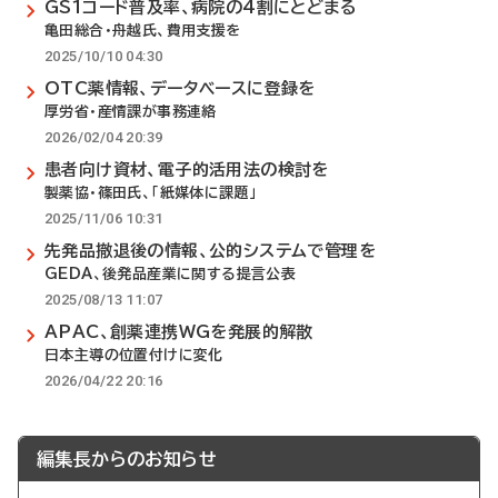
GS1コード普及率、病院の4割にとどまる
亀田総合・舟越氏、費用支援を
2025/10/10 04:30
OTC薬情報、データベースに登録を
厚労省・産情課が事務連絡
2026/02/04 20:39
患者向け資材、電子的活用法の検討を
製薬協・篠田氏、「紙媒体に課題」
2025/11/06 10:31
先発品撤退後の情報、公的システムで管理を
GEDA、後発品産業に関する提言公表
2025/08/13 11:07
APAC、創薬連携WGを発展的解散
日本主導の位置付けに変化
2026/04/22 20:16
編集長からのお知らせ