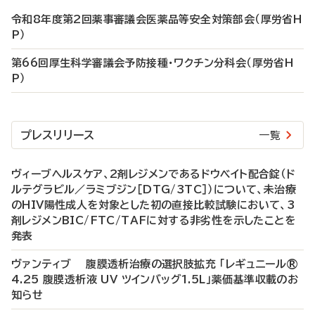
令和8年度第2回薬事審議会医薬品等安全対策部会（厚労省H
P）
第66回厚生科学審議会予防接種・ワクチン分科会（厚労省H
P）
プレスリリース
一覧
ヴィーブヘルスケア、2剤レジメンであるドウベイト配合錠（ド
ルテグラビル／ラミブジン［DTG/3TC］）について、未治療
のHIV陽性成人を対象とした初の直接比較試験において、3
剤レジメンBIC/FTC/TAFに対する非劣性を示したことを
発表
ヴァンティブ 腹膜透析治療の選択肢拡充 「レギュニール®
4.25 腹膜透析液 UV ツインバッグ1.5L」薬価基準収載のお
知らせ