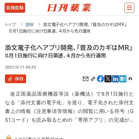
メ
会員登録
イ
ン
トップ
団体
添文電子化へアプリ開発、「普及のカギはMR」
8月1日施行に向け日薬連、4月から先行運用
コ
ン
添文電子化へアプリ開発、「普及のカギはMR」
テ
8月1日施行に向け日薬連、4月から先行運用
ン
2021/3/11 04:30
ツ
保存
に
改正医薬品医療機器等法（薬機法）で8月1日施行と
移
なる「添付文書の電子化」を巡り、電子化された添付文
動
書上の情報（注意事項等情報）の閲覧に用いる符号（G
S1コード）を読み取るための「専用アプリ」の完成が…