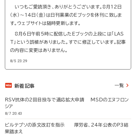
いつもご愛読頂き、ありがとうございます。8月12日
（水）～14日（金）は日刊薬業のEブックを休刊に致しま
す。ウェブサイトは随時更新します。
8月6日午前5時に配信したEブックの上段には「LAS
T」という誤植がありました。すでに修正しています。記事
の内容に変更はありません。
8/5 23:29
一覧
新着記事
RSV抗体の2回目投与で適応拡大申請 MSDのエヌフロン
シア
8/7 20:43
ビルテプソの添文改訂を指示 厚労省、24年公表のP3結
果踏まえ