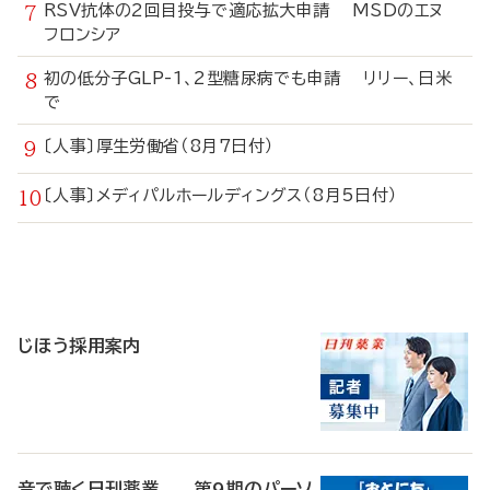
RSV抗体の2回目投与で適応拡大申請 MSDのエヌ
フロンシア
初の低分子GLP-1、2型糖尿病でも申請 リリー、日米
で
〔人事〕厚生労働省（8月7日付）
〔人事〕メディパルホールディングス（8月5日付）
寄
稿
じほう採用案内
音で聴く日刊薬業 第9期のパーソ