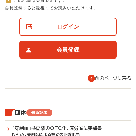
この記事は会員限定です。
非
会員登録すると最後までお読みいただけます。
会
員
の
ログイン
閲
覧
制
限
会員登録
に
つ
い
て
前のページに戻る
団体
最新記事
「穿刺血」検査薬のOTC化、厚労省に要望書
NPhA、薬剤師による補助の明確化も