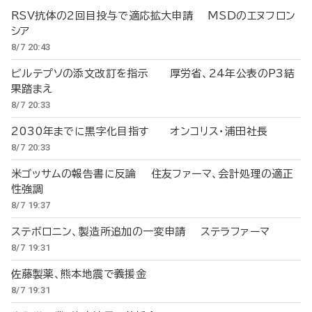
RSV抗体の2回目投与で適応拡大申請 MSDのエヌフロン
シア
8/7 20:43
ビルテプソの添文改訂を指示 厚労省、24年公表のP3結
果踏まえ
8/7 20:33
2030年までに黒字化目指す オンコリス・浦田社長
8/7 20:33
米ゴッサムの報告書に反論 住友ファーマ、会計処理の適正
性強調
8/7 19:37
ステボロニン、製造所追加の一変申請 ステラファーマ
8/7 19:31
佐藤製薬、熊本地震で義援金
8/7 19:31