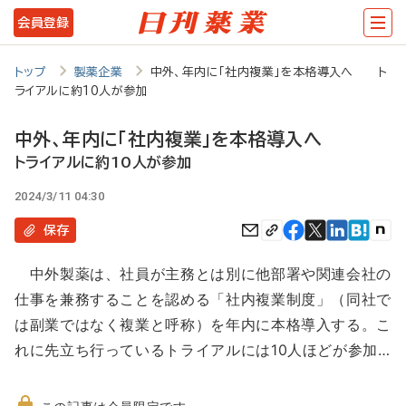
メ
会員登録
イ
ン
トップ
製薬企業
中外、年内に「社内複業」を本格導入へ ト
ライアルに約10人が参加
コ
ン
中外、年内に「社内複業」を本格導入へ
テ
トライアルに約10人が参加
ン
2024/3/11 04:30
ツ
保存
に
中外製薬は、社員が主務とは別に他部署や関連会社の
移
仕事を兼務することを認める「社内複業制度」（同社で
動
は副業ではなく複業と呼称）を年内に本格導入する。こ
れに先立ち行っているトライアルには10人ほどが参加…