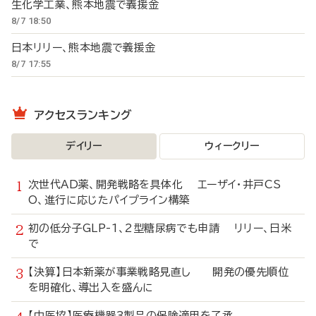
生化学工業、熊本地震で義援金
8/7 18:50
日本リリー、熊本地震で義援金
8/7 17:55
アクセスランキング
デイリー
ウィークリー
次世代AD薬、開発戦略を具体化 エーザイ・井戸CS
O、進行に応じたパイプライン構築
初の低分子GLP-1、2型糖尿病でも申請 リリー、日米
で
【決算】日本新薬が事業戦略見直し 開発の優先順位
を明確化、導出入を盛んに
【中医協】医療機器3製品の保険適用を了承