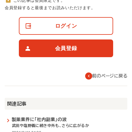
この記事は会員限定です。
非
会員登録すると最後までお読みいただけます。
会
員
の
ログイン
閲
覧
制
限
会員登録
に
つ
い
て
前のページに戻る
関連記事
製薬業界に「社内副業」の波
武田や塩野義に続き中外も、さらに広がるか