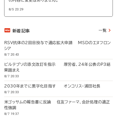
の内容に変更はありません。
8/5 23:29
一覧
新着記事
RSV抗体の2回目投与で適応拡大申請 MSDのエヌフロン
シア
8/7 20:43
ビルテプソの添文改訂を指示 厚労省、24年公表のP3結
果踏まえ
8/7 20:33
2030年までに黒字化目指す オンコリス・浦田社長
8/7 20:33
米ゴッサムの報告書に反論 住友ファーマ、会計処理の適正
性強調
8/7 19:37