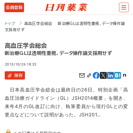
メ
会員登録
イ
ン
トップ
高血圧学会総会 新治療GLは透明性重視、データ操作論
文採用せず
コ
ン
高血圧学会総会
テ
新治療GLは透明性重視、データ操作論文採用せず
ン
2013/10/26 18:33
ツ
保存
に
日本高血圧学会総会は最終日の26日、特別企画「高
移
血圧治療ガイドライン（GL）JSH2014概要」を開き、
動
来年4月のGL改訂に向け、執筆委員から現行GLとの変
更点などについて説明があった。JSH201…