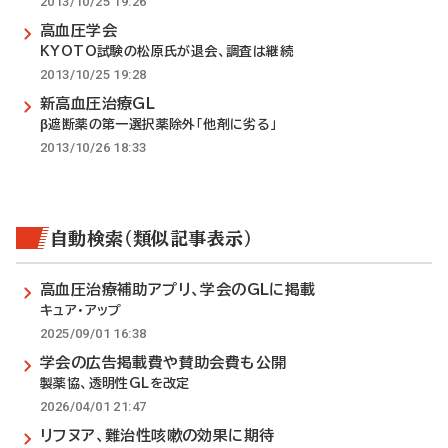
2013/10/25 19:26
高血圧学会
KYOTO試験の松原氏が退会、調査は継続
2013/10/25 19:28
新高血圧治療GL
β遮断薬の第一選択薬除外「他剤に劣る」
2013/10/26 18:33
自動検索（類似記事表示）
高血圧治療補助アプリ、学会のGLに掲載
キュア・アップ
2025/09/01 16:38
学会の広告掲載費や賛助会費も公開
製薬協、透明性GLを改定
2026/04/01 21:47
リフヌア、難治性咳嗽の効果に期待