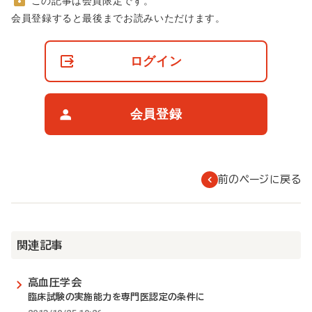
この記事は会員限定です。
非
会員登録すると最後までお読みいただけます。
会
員
の
ログイン
閲
覧
制
限
会員登録
に
つ
い
て
前のページに戻る
関連記事
高血圧学会
臨床試験の実施能力を専門医認定の条件に