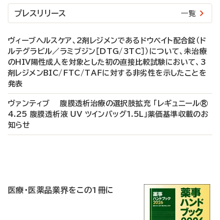
プレスリリース
一覧
ヴィーブヘルスケア、2剤レジメンであるドウベイト配合錠（ド
ルテグラビル／ラミブジン［DTG/3TC］）について、未治療
のHIV陽性成人を対象とした初の直接比較試験において、3
剤レジメンBIC/FTC/TAFに対する非劣性を示したことを
発表
ヴァンティブ 腹膜透析治療の選択肢拡充 「レギュニール®
4.25 腹膜透析液 UV ツインバッグ1.5L」薬価基準収載のお
知らせ
P
R
医療・医薬品業界をこの1冊に