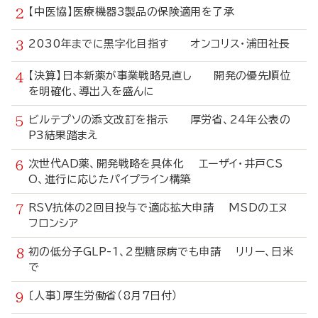
【中医協】医療機器3製品の保険適用を了承
2030年までに黒字化目指す オンコリス・浦田社長
【決算】日本新薬が事業戦略見直し 開発の優先順位
を明確化、導出入を盛んに
ビルテプソの添文改訂を指示 厚労省、24年公表の
P3結果踏まえ
次世代AD薬、開発戦略を具体化 エーザイ・井戸CS
O、進行に応じたパイプライン構築
RSV抗体の2回目投与で適応拡大申請 MSDのエヌ
フロンシア
初の低分子GLP-1、2型糖尿病でも申請 リリー、日米
で
〔人事〕厚生労働省（8月7日付）